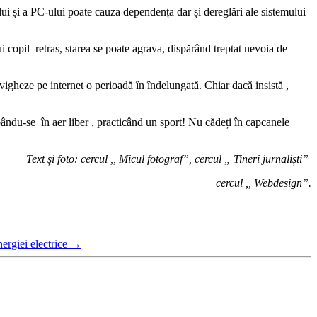
ului și a PC-ului poate cauza dependența dar și dereglări ale sistemului
ui copil retras, starea se poate agrava, dispărând treptat nevoia de
navigheze pe internet o perioadă în îndelungată. Chiar dacă insistă ,
mbându-se în aer liber , practicând un sport! Nu cădeți în capcanele
Text și foto: cercul ,, Micul fotograf”, cercul „ Tineri jurnaliști”
cercul ,, Webdesign”.
rgiei electrice
→