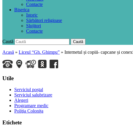
Contacte
Biserica
Istoric
Sărbători religioase
Slujitori
Contacte
Caută
Caută
Acasă
»
Liceul “Gh. Ghimpu”
»
Internetul și copiii- capcane și cone
Utile
Serviciul poștal
Serviciul salubrizare
Alegeri
Programare medic
Poliţia Colonița
Etichete