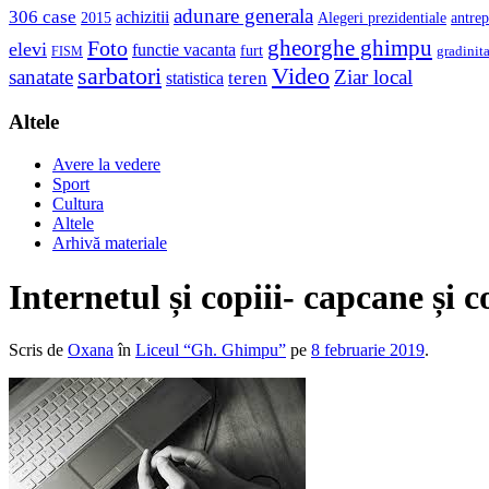
adunare generala
306 case
achizitii
2015
Alegeri prezidentiale
antrep
gheorghe ghimpu
Foto
elevi
functie vacanta
furt
gradinit
FISM
sarbatori
Video
sanatate
Ziar local
teren
statistica
Altele
Avere la vedere
Sport
Cultura
Altele
Arhivă materiale
Internetul și copiii- capcane și
Scris de
Oxana
în
Liceul “Gh. Ghimpu”
pe
8 februarie 2019
.