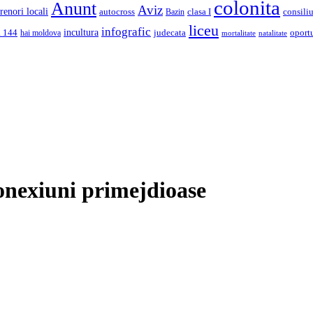
colonita
Anunt
Aviz
renori locali
autocross
clasa I
consiliu
Bazin
liceu
infografic
incultura
a 144
judecata
oport
hai moldova
mortalitate
natalitate
 conexiuni primejdioase