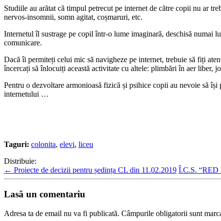
Studiile au arătat că timpul petrecut pe internet de către copii nu ar t
nervos-insomnii, somn agitat, coșmaruri, etc.
Internetul îl sustrage pe copil într-o lume imaginară, deschisă numai lui
comunicare.
Dacă îi permiteți celui mic să navigheze pe internet, trebuie să fiți ate
încercați să înlocuiți această activitate cu altele: plimbări în aer liber,
Pentru o dezvoltare armonioasă fizică și psihice copii au nevoie să își 
internetului …
Taguri:
colonita
,
elevi
,
liceu
Distribuie:
←
Proiecte de decizii pentru ședința CL din 11.02.2019
Î.C.S. “RED 
Lasă un comentariu
Adresa ta de email nu va fi publicată.
Câmpurile obligatorii sunt marc