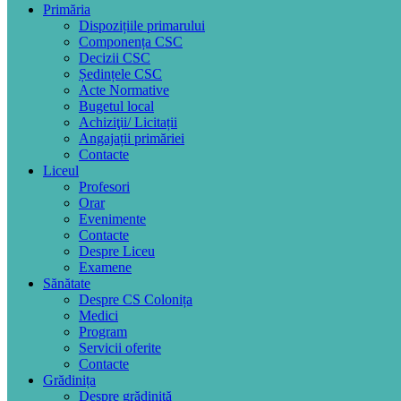
Primăria
Dispozițiile primarului
Componența CSC
Decizii CSC
Ședințele CSC
Acte Normative
Bugetul local
Achiziţii/ Licitații
Angajații primăriei
Contacte
Liceul
Profesori
Orar
Evenimente
Contacte
Despre Liceu
Examene
Sănătate
Despre CS Colonița
Medici
Program
Servicii oferite
Contacte
Grădinița
Despre grădiniță