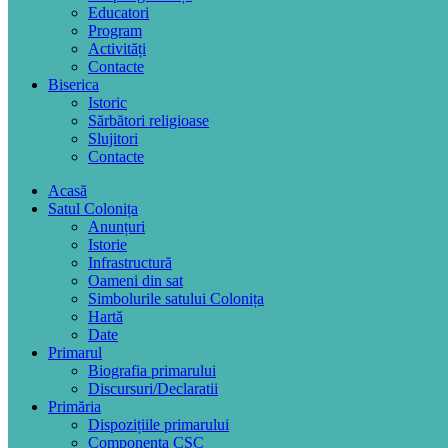
Educatori
Program
Activități
Contacte
Biserica
Istoric
Sărbători religioase
Slujitori
Contacte
Acasă
Satul Colonița
Anunțuri
Istorie
Infrastructură
Oameni din sat
Simbolurile satului Colonița
Hartă
Date
Primarul
Biografia primarului
Discursuri/Declaratii
Primăria
Dispozițiile primarului
Componența CSC