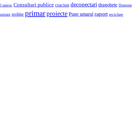
deconectari
Consultari publice
dragobete
craciun
l satesc
Dragoste
primar
proiecte
raport
Pune umarul
politie
unitate
reciclare