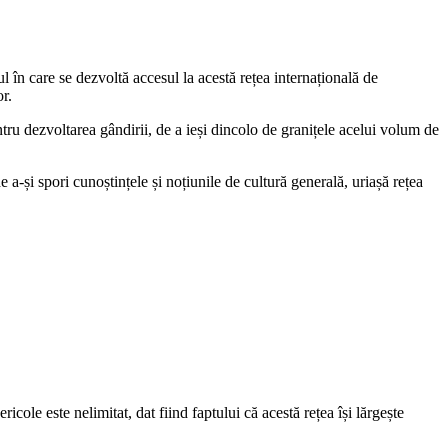
ul în care se dezvoltă accesul la acestă rețea internațională de
r.
entru dezvoltarea gândirii, de a ieși dincolo de granițele acelui volum de
 a-și spori cunoștințele și noțiunile de cultură generală, uriașă rețea
ricole este nelimitat, dat fiind faptului că acestă rețea își lărgește