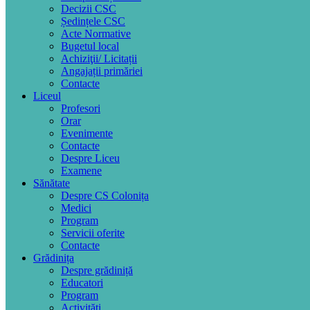
Decizii CSC
Ședințele CSC
Acte Normative
Bugetul local
Achiziţii/ Licitații
Angajații primăriei
Contacte
Liceul
Profesori
Orar
Evenimente
Contacte
Despre Liceu
Examene
Sănătate
Despre CS Colonița
Medici
Program
Servicii oferite
Contacte
Grădinița
Despre grădiniță
Educatori
Program
Activități