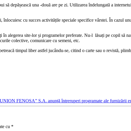
rebui să depășească una -două are pe zi. Utilizarea îndelungată a internet
, înlocuiesc cu succes activitățile speciale specifice vârstei. În cazul un
nți în alegerea site-lor și programelor preferate. Nu-l lăsați pe copil să 
 jocurile colective, comunicare cu semeni, etc.
petreacă timpul liber astfel jucându-se, citind o carte sau o revistă, pli
UNION FENOSA” S.A. anunţă întreruperi programate ale furnizării ene
ate cu
*