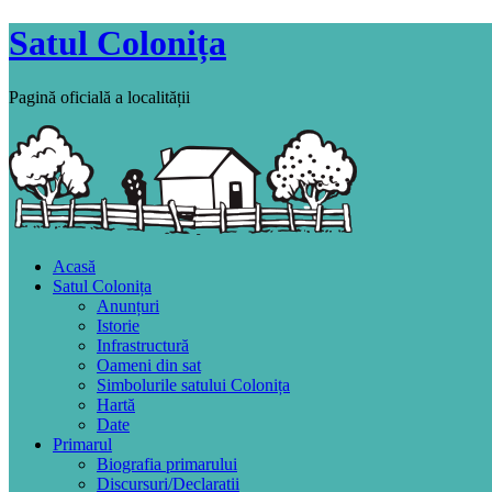
Satul Colonița
Pagină oficială a localității
Acasă
Satul Colonița
Anunțuri
Istorie
Infrastructură
Oameni din sat
Simbolurile satului Colonița
Hartă
Date
Primarul
Biografia primarului
Discursuri/Declaratii