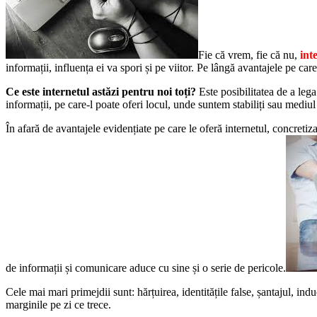
Fie că vrem, fie că nu,
int
informații, influența ei va spori și pe viitor. Pe lângă avantajele pe car
Ce este internetul astăzi pentru noi toți?
Este posibilitatea de a leg
informații, pe care-l poate oferi locul, unde suntem stabiliți sau mediul
În afară de avantajele evidențiate pe care le oferă internetul, concretiz
de informații și comunicare aduce cu sine și o serie de pericole.
Cele mai mari primejdii sunt: hărțuirea, identitățile false, șantajul, indu
marginile pe zi ce trece.