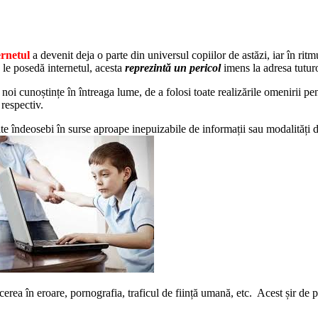
ernetul
a devenit deja o parte din universul copiilor de astăzi, iar în ritm
e le posedă internetul, acesta
reprezintă un pericol
imens la adresa tuturo
a noi cunoștințe în întreaga lume, de a folosi toate realizările omenirii p
 respectiv.
ate îndeosebi în surse aproape inepuizabile de informații sau modalități de
cerea în eroare, pornografia, traficul de ființă umană, etc. Acest șir de pe