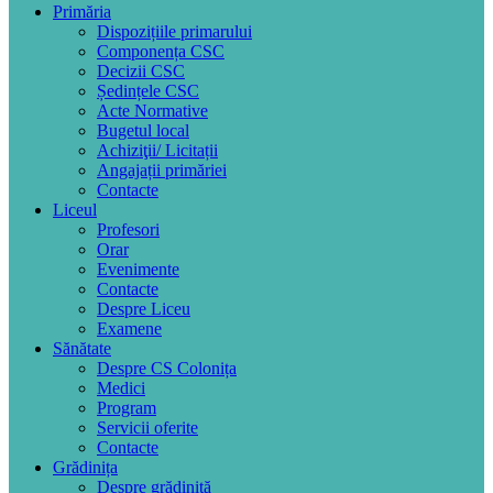
Primăria
Dispozițiile primarului
Componența CSC
Decizii CSC
Ședințele CSC
Acte Normative
Bugetul local
Achiziţii/ Licitații
Angajații primăriei
Contacte
Liceul
Profesori
Orar
Evenimente
Contacte
Despre Liceu
Examene
Sănătate
Despre CS Colonița
Medici
Program
Servicii oferite
Contacte
Grădinița
Despre grădiniță