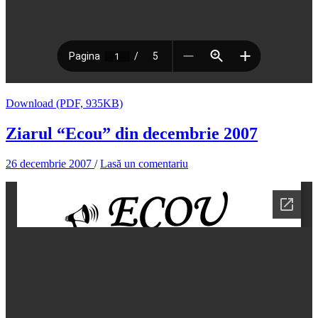
Download (PDF, 935KB)
Ziarul “Ecou” din decembrie 2007
26 decembrie 2007
/
Lasă un comentariu