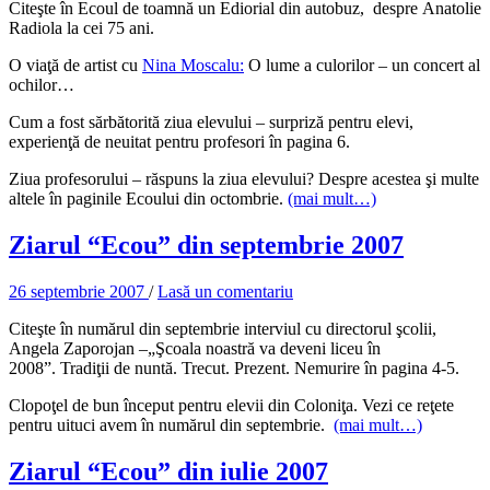
Citeşte în Ecoul de toamnă un Ediorial din autobuz, despre Anatolie
Radiola la cei 75 ani.
O viaţă de artist cu
Nina Moscalu:
O lume a culorilor – un concert al
ochilor…
Cum a fost sărbătorită ziua elevului – surpriză pentru elevi,
experienţă de neuitat pentru profesori în pagina 6.
Ziua profesorului – răspuns la ziua elevului? Despre acestea şi multe
altele în paginile Ecoului din octombrie.
(mai mult…)
Ziarul “Ecou” din septembrie 2007
26 septembrie 2007
/
Lasă un comentariu
Citeşte în numărul din septembrie interviul cu directorul şcolii,
Angela Zaporojan –„Şcoala noastră va deveni liceu în
2008”. Tradiţii de nuntă. Trecut. Prezent. Nemurire în pagina 4-5.
Clopoţel de bun început pentru elevii din Coloniţa. Vezi ce reţete
pentru uituci avem în numărul din septembrie.
(mai mult…)
Ziarul “Ecou” din iulie 2007