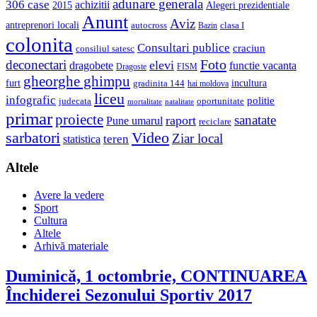
adunare generala
306 case
achizitii
2015
Alegeri prezidentiale
Anunt
Aviz
antreprenori locali
autocross
clasa I
Bazin
colonita
Consultari publice
craciun
consiliul satesc
Foto
deconectari
elevi
dragobete
functie vacanta
Dragoste
FISM
gheorghe ghimpu
furt
incultura
gradinita 144
hai moldova
liceu
infografic
politie
judecata
oportunitate
mortalitate
natalitate
primar
proiecte
sanatate
raport
Pune umarul
reciclare
sarbatori
Video
Ziar local
teren
statistica
Altele
Avere la vedere
Sport
Cultura
Altele
Arhivă materiale
Duminică, 1 octombrie, CONTINUAREA
Închiderei Sezonului Sportiv 2017