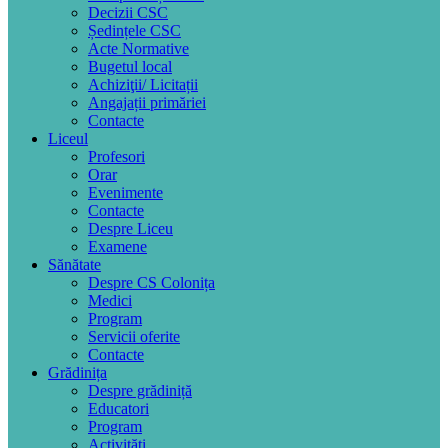
Decizii CSC
Ședințele CSC
Acte Normative
Bugetul local
Achiziţii/ Licitații
Angajații primăriei
Contacte
Liceul
Profesori
Orar
Evenimente
Contacte
Despre Liceu
Examene
Sănătate
Despre CS Colonița
Medici
Program
Servicii oferite
Contacte
Grădinița
Despre grădiniță
Educatori
Program
Activități