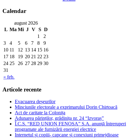
Calendar
august 2026
L
Ma
Mi
J
V
S
D
1
2
3
4
5
6
7
8
9
10
11
12
13
14
15
16
17
18
19
20
21
22
23
24
25
26
27
28
29
30
31
« feb.
Articole recente
Evacuarea deșeurilor
Minciunile electorale a exprimarului Dorin Chirtoacă
Act de caritate la Colonița
Adunarea părinților, grădinița nr. 24 “Izvoraș”
Î.C.S. “RED UNION FENOSA” S.A. anunţă întreruperi
programate ale furnizării energiei electrice
Internetul și copiii- capcane și conexiuni primejdioase