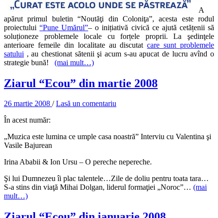
A
apărut primul buletin “Noutăţi din Coloniţa”, acesta este rodul
proiectului
“Pune Umărul”
– o inițiativă civică ce ajută cetățenii să
soluționeze problemele locale cu forțele proprii. La şedinţele
anterioare femeile din localitate au discutat
care sunt problemele
satului
, au chestionat sătenii şi acum s-au apucat de lucru avînd o
strategie bună!
(mai mult…)
Ziarul “Ecou” din martie 2008
26 martie 2008
/
Lasă un comentariu
În acest număr:
„Muzica este lumina ce umple casa noastră” Interviu cu Valentina şi
Vasile Bajurean
Irina Ababii & Ion Ursu – O pereche nepereche.
Şi lui Dumnezeu îi plac talentele…Zile de doliu pentru toata tara…
S-a stins din viaţă Mihai Dolgan, liderul formaţiei „Noroc”…
(mai
mult…)
Ziarul “Ecou” din ianuarie 2008