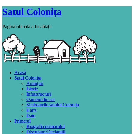
Satul Colonița
Pagină oficială a localității
Acasă
Satul Colonița
Anunțuri
Istorie
Infrastructură
Oameni din sat
Simbolurile satului Colonița
Hartă
Date
Primarul
Biografia primarului
Discursuri/Declaratii