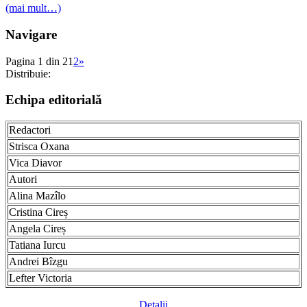
(mai mult…)
Navigare
Pagina 1 din 2
1
2
»
Distribuie:
Echipa editorială
Redactori
Strisca Oxana
Vica Diavor
Autori
Alina Mazîlo
Cristina Cireș
Angela Cireș
Tatiana Iurcu
Andrei Bîzgu
Lefter Victoria
Detalii