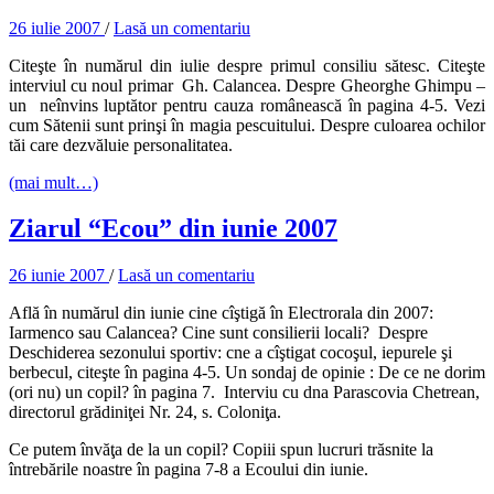
26 iulie 2007
/
Lasă un comentariu
Citeşte în numărul din iulie despre primul consiliu sătesc. Citeşte
interviul cu noul primar Gh. Calancea. Despre Gheorghe Ghimpu –
un neînvins luptător pentru cauza românească în pagina 4-5. Vezi
cum Sătenii sunt prinşi în magia pescuitului. Despre culoarea ochilor
tăi care dezvăluie personalitatea.
(mai mult…)
Ziarul “Ecou” din iunie 2007
26 iunie 2007
/
Lasă un comentariu
Află în numărul din iunie cine cîştigă în Electrorala din 2007:
Iarmenco sau Calancea? Cine sunt consilierii locali? Despre
Deschiderea sezonului sportiv: cne a cîştigat cocoşul, iepurele şi
berbecul, citeşte în pagina 4-5. Un sondaj de opinie : De ce ne dorim
(ori nu) un copil? în pagina 7. Interviu cu dna Parascovia Chetrean,
directorul grădiniţei Nr. 24, s. Coloniţa.
Ce putem învăţa de la un copil? Copiii spun lucruri trăsnite la
întrebările noastre în pagina 7-8 a Ecoului din iunie.