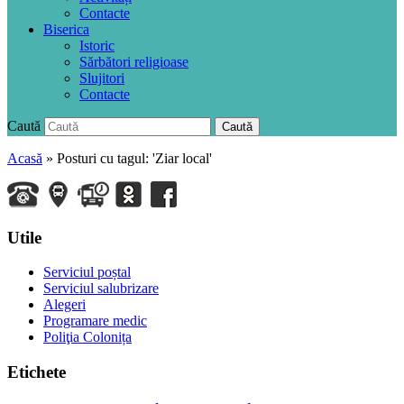
Contacte
Biserica
Istoric
Sărbători religioase
Slujitori
Contacte
Caută
Caută
Acasă
»
Posturi cu tagul: 'Ziar local'
Utile
Serviciul poștal
Serviciul salubrizare
Alegeri
Programare medic
Poliţia Colonița
Etichete