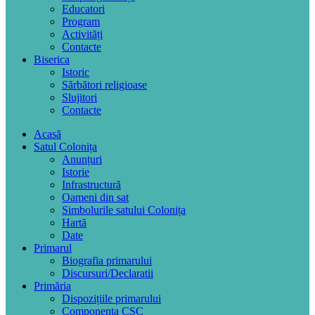
Educatori
Program
Activități
Contacte
Biserica
Istoric
Sărbători religioase
Slujitori
Contacte
Acasă
Satul Colonița
Anunțuri
Istorie
Infrastructură
Oameni din sat
Simbolurile satului Colonița
Hartă
Date
Primarul
Biografia primarului
Discursuri/Declaratii
Primăria
Dispozițiile primarului
Componența CSC