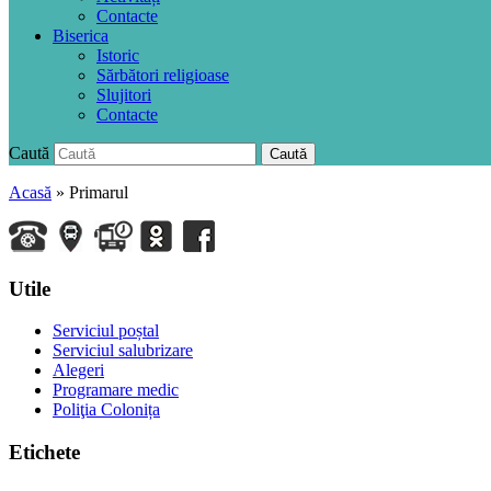
Contacte
Biserica
Istoric
Sărbători religioase
Slujitori
Contacte
Caută
Caută
Acasă
» Primarul
Utile
Serviciul poștal
Serviciul salubrizare
Alegeri
Programare medic
Poliţia Colonița
Etichete