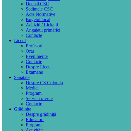
Decizii CSC
Ședințele CSC
Acte Normative
Bugetul local
Achiziţii/ Licitații
Angajații primăriei
Contacte
Liceul
Profesori
Orar
Evenimente
Contacte
Despre Liceu
Examene
Sănătate
Despre CS Colonița
Medici
Program
Servicii oferite
Contacte
Grădinița
Despre grădiniță
Educatori
Program
Activități