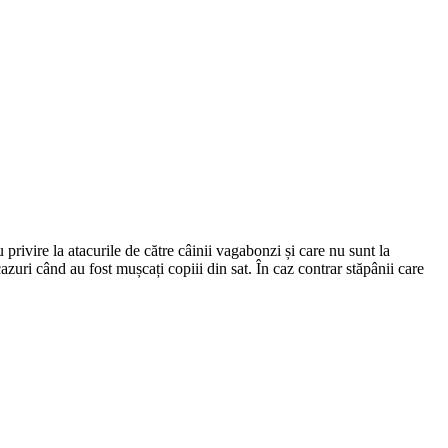
u privire la atacurile de către câinii vagabonzi și care nu sunt la
cazuri când au fost mușcați copiii din sat. În caz contrar stăpânii care