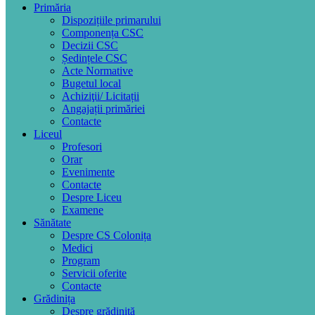
Primăria
Dispozițiile primarului
Componența CSC
Decizii CSC
Ședințele CSC
Acte Normative
Bugetul local
Achiziţii/ Licitații
Angajații primăriei
Contacte
Liceul
Profesori
Orar
Evenimente
Contacte
Despre Liceu
Examene
Sănătate
Despre CS Colonița
Medici
Program
Servicii oferite
Contacte
Grădinița
Despre grădiniță