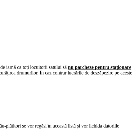
e iarnă ca toți locuitorii satului să
nu parcheze pentru staționare
urățirea drumurilor. În caz contrar lucrările de deszăpezire pe aceste
u-plătitori se vor regăsi în această listă și vor lichida datoriile