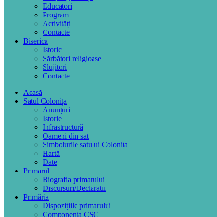
Educatori
Program
Activități
Contacte
Biserica
Istoric
Sărbători religioase
Slujitori
Contacte
Acasă
Satul Colonița
Anunțuri
Istorie
Infrastructură
Oameni din sat
Simbolurile satului Colonița
Hartă
Date
Primarul
Biografia primarului
Discursuri/Declaratii
Primăria
Dispozițiile primarului
Componența CSC