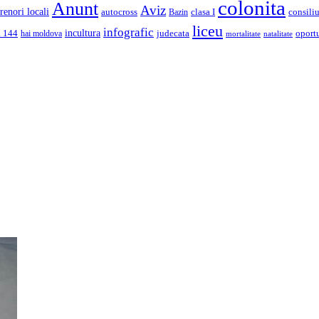
colonita
Anunt
Aviz
renori locali
autocross
clasa I
consiliu
Bazin
liceu
infografic
incultura
a 144
judecata
oport
hai moldova
mortalitate
natalitate