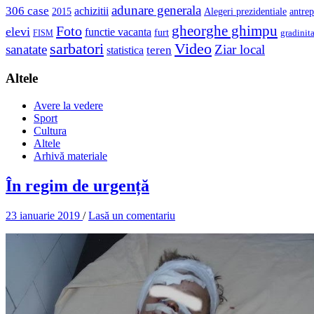
adunare generala
306 case
achizitii
2015
Alegeri prezidentiale
antrep
gheorghe ghimpu
Foto
elevi
functie vacanta
furt
gradinit
FISM
sarbatori
Video
sanatate
Ziar local
teren
statistica
Altele
Avere la vedere
Sport
Cultura
Altele
Arhivă materiale
În regim de urgență
23 ianuarie 2019
/
Lasă un comentariu