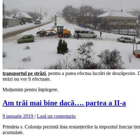
transportul pe străzi
, pentru a putea efectua lucrări de deszăpezire. 
străzi nu vor fi efectuate.
Mulțumim pentru înţelegere.
Am trăi mai bine dacă…. partea a II-a
9 ianuarie 2019
/
Lasă un comentariu
Primăria s. Colonița prezintă lista restanțierilor la impozitul funciar (te
acumulate.