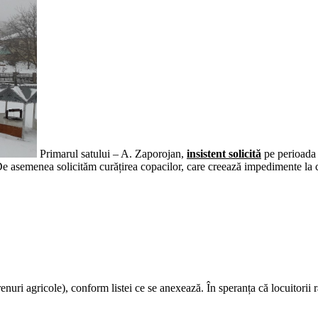
Primarul satului – A. Zaporojan,
insistent solicită
pe perioada d
De asemenea solicităm curățirea copacilor, care creează impedimente la c
renuri agricole), conform listei ce se anexează. În speranța că locuitorii ră