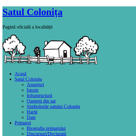
Satul Colonița
Pagină oficială a localității
Acasă
Satul Colonița
Anunțuri
Istorie
Infrastructură
Oameni din sat
Simbolurile satului Colonița
Hartă
Date
Primarul
Biografia primarului
Discursuri/Declaratii