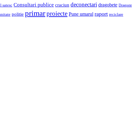
deconectari
Consultari publice
dragobete
craciun
l satesc
Dragoste
primar
proiecte
raport
Pune umarul
politie
unitate
reciclare