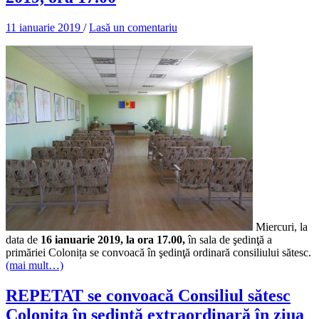
11 ianuarie 2019
/
Lasă un comentariu
Miercuri, la
data de
16 ianuarie 2019, la ora 17.00,
în sala de şedinţă a
primăriei Colonița se convoacă în şedinţă ordinară consiliului sătesc.
(mai mult…)
REPETAT se convoacă Consiliul sătesc
Colonița în ședință extraordinară în ziua