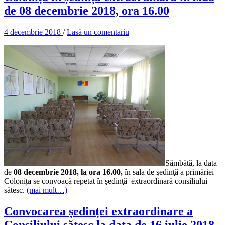
de 08 decembrie 2018, ora 16.00
4 decembrie 2018
/
Lasă un comentariu
Sâmbătă, la data
de
08 decembrie 2018, la ora 16.00,
în sala de şedinţă a primăriei
Colonița se convoacă repetat în şedinţă extraordinară consiliului
sătesc.
(mai mult…)
Convocarea ședinței extraordinare a
Consiliului sătesc la data de 16 iulie 2018