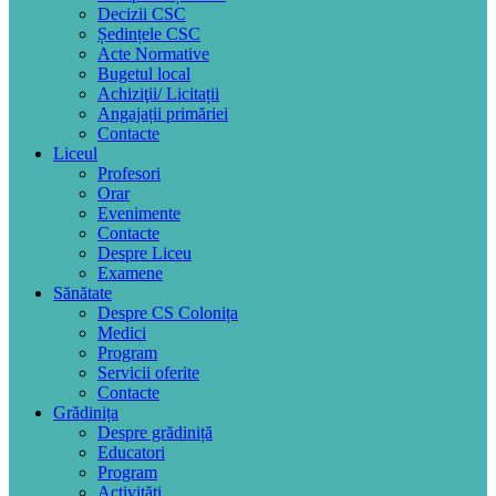
Decizii CSC
Ședințele CSC
Acte Normative
Bugetul local
Achiziţii/ Licitații
Angajații primăriei
Contacte
Liceul
Profesori
Orar
Evenimente
Contacte
Despre Liceu
Examene
Sănătate
Despre CS Colonița
Medici
Program
Servicii oferite
Contacte
Grădinița
Despre grădiniță
Educatori
Program
Activități