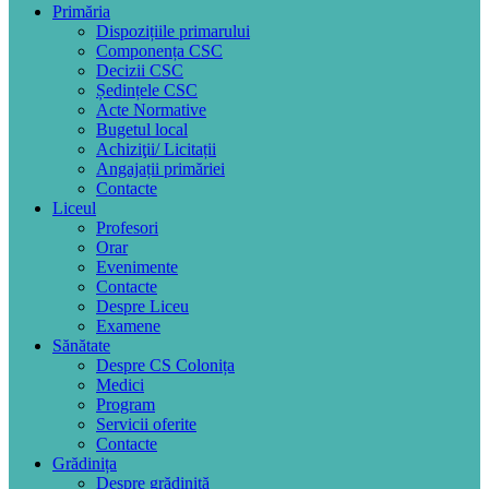
Primăria
Dispozițiile primarului
Componența CSC
Decizii CSC
Ședințele CSC
Acte Normative
Bugetul local
Achiziţii/ Licitații
Angajații primăriei
Contacte
Liceul
Profesori
Orar
Evenimente
Contacte
Despre Liceu
Examene
Sănătate
Despre CS Colonița
Medici
Program
Servicii oferite
Contacte
Grădinița
Despre grădiniță