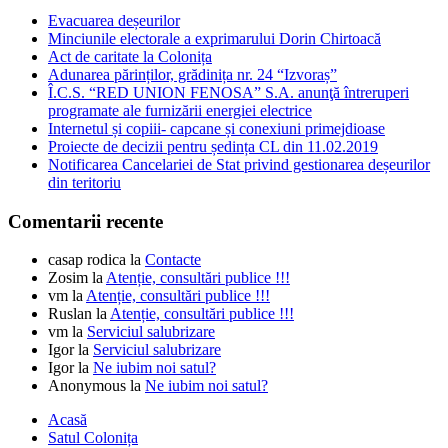
Evacuarea deșeurilor
Minciunile electorale a exprimarului Dorin Chirtoacă
Act de caritate la Colonița
Adunarea părinților, grădinița nr. 24 “Izvoraș”
Î.C.S. “RED UNION FENOSA” S.A. anunţă întreruperi
programate ale furnizării energiei electrice
Internetul și copiii- capcane și conexiuni primejdioase
Proiecte de decizii pentru ședința CL din 11.02.2019
Notificarea Cancelariei de Stat privind gestionarea deșeurilor
din teritoriu
Comentarii recente
casap rodica
la
Contacte
Zosim
la
Atenție, consultări publice !!!
vm
la
Atenție, consultări publice !!!
Ruslan
la
Atenție, consultări publice !!!
vm
la
Serviciul salubrizare
Igor
la
Serviciul salubrizare
Igor
la
Ne iubim noi satul?
Anonymous
la
Ne iubim noi satul?
Acasă
Satul Colonița