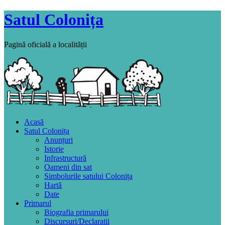
Satul Colonița
Pagină oficială a localității
Acasă
Satul Colonița
Anunțuri
Istorie
Infrastructură
Oameni din sat
Simbolurile satului Colonița
Hartă
Date
Primarul
Biografia primarului
Discursuri/Declaratii