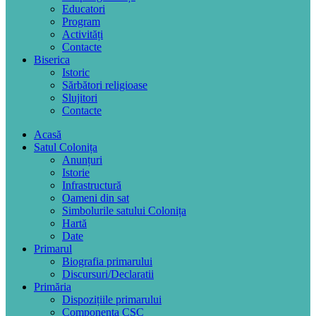
Educatori
Program
Activități
Contacte
Biserica
Istoric
Sărbători religioase
Slujitori
Contacte
Acasă
Satul Colonița
Anunțuri
Istorie
Infrastructură
Oameni din sat
Simbolurile satului Colonița
Hartă
Date
Primarul
Biografia primarului
Discursuri/Declaratii
Primăria
Dispozițiile primarului
Componența CSC