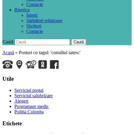
Contacte
Biserica
Istoric
Sărbători religioase
Slujitori
Contacte
Caută
Caută
Acasă
»
Posturi cu tagul: 'consiliul satesc'
Utile
Serviciul poștal
Serviciul salubrizare
Alegeri
Programare medic
Poliţia Colonița
Etichete