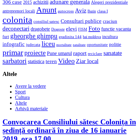
adunare generala
306 case
achizitii
2015
Alegeri prezidentiale
Anunt
Aviz
antreprenori locali
autocross
clasa I
Bazin
colonita
Consultari publice
craciun
consiliul satesc
Foto
deconectari
elevi
dragobete
functie vacanta
Dragoste
FISM
gheorghe ghimpu
furt
incultura
gradinita 144
hai moldova
liceu
infografic
politie
judecata
oportunitate
mortalitate
natalitate
primar
proiecte
sanatate
raport
Pune umarul
reciclare
sarbatori
Video
Ziar local
teren
statistica
Altele
Avere la vedere
Sport
Cultura
Altele
Arhivă materiale
Convocarea Consiliului sătesc Colonița în
ședință ordinară în ziua de 16 ianuarie
2019, ora 17.00