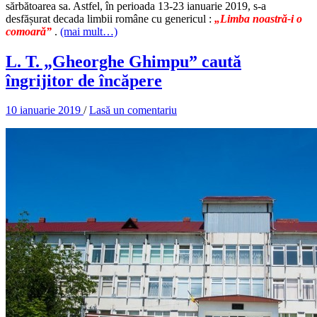
sărbătoarea sa. Astfel, în perioada 13-23 ianuarie 2019, s-a
desfășurat decada limbii române cu genericul :
„Limba noastră-i o
comoară”
.
(mai mult…)
L. T. „Gheorghe Ghimpu” caută
îngrijitor de încăpere
10 ianuarie 2019
/
Lasă un comentariu