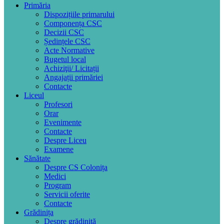
Primăria
Dispozițiile primarului
Componența CSC
Decizii CSC
Ședințele CSC
Acte Normative
Bugetul local
Achiziţii/ Licitații
Angajații primăriei
Contacte
Liceul
Profesori
Orar
Evenimente
Contacte
Despre Liceu
Examene
Sănătate
Despre CS Colonița
Medici
Program
Servicii oferite
Contacte
Grădinița
Despre grădiniță