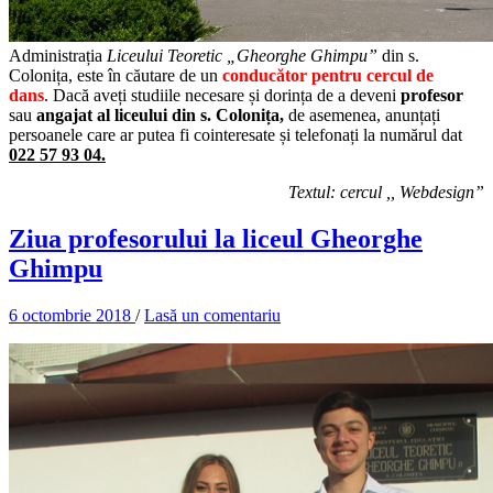
Administrația
Liceului Teoretic „Gheorghe Ghimpu”
din s.
Colonița, este în căutare de un
conducător pentru cercul de
dans
. Dacă aveți studiile necesare și dorința de a deveni
profesor
sau
angajat al liceului din s. Colonița,
de asemenea, anunțați
persoanele care ar putea fi cointeresate și telefonați la numărul dat
022 57 93 04.
Textul: cercul ,, Webdesign”
Ziua profesorului la liceul Gheorghe
Ghimpu
6 octombrie 2018
/
Lasă un comentariu