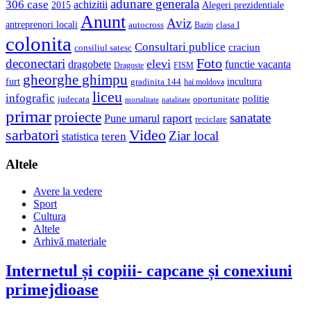
adunare generala
306 case
achizitii
2015
Alegeri prezidentiale
Anunt
Aviz
antreprenori locali
autocross
clasa I
Bazin
colonita
Consultari publice
craciun
consiliul satesc
Foto
deconectari
elevi
dragobete
functie vacanta
Dragoste
FISM
gheorghe ghimpu
furt
incultura
gradinita 144
hai moldova
liceu
infografic
politie
judecata
oportunitate
mortalitate
natalitate
primar
proiecte
sanatate
raport
Pune umarul
reciclare
sarbatori
Video
Ziar local
teren
statistica
Altele
Avere la vedere
Sport
Cultura
Altele
Arhivă materiale
Internetul și copiii- capcane și conexiuni
primejdioase