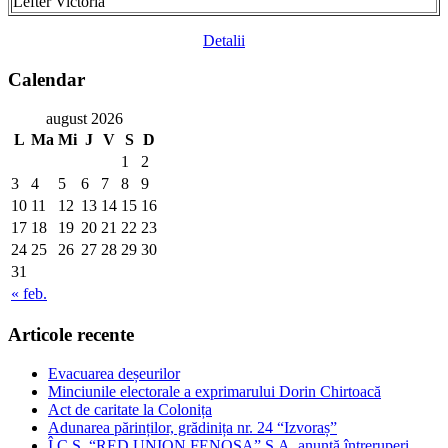
Lefter Victoria
Detalii
Calendar
august 2026
L
Ma
Mi
J
V
S
D
1
2
3
4
5
6
7
8
9
10
11
12
13
14
15
16
17
18
19
20
21
22
23
24
25
26
27
28
29
30
31
« feb.
Articole recente
Evacuarea deșeurilor
Minciunile electorale a exprimarului Dorin Chirtoacă
Act de caritate la Colonița
Adunarea părinților, grădinița nr. 24 “Izvoraș”
Î.C.S. “RED UNION FENOSA” S.A. anunţă întreruperi