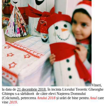
Vineri,
la data de
21 decembrie 2018
, în incinta Liceului Teoretic Gheorghe
Ghimpu s-a sărbătorit de către elevi Nașterea Domnului
(Crăciunul),
petrecerea
Anului 2018
și
urări de bine pentru
Anul
care
vine
2019
.