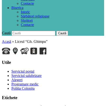
Contacte
Biserica
Istoric
Sărbători religioase
Slujitori
Contacte
Caută
Caută
Acasă
» Liceul “Gh. Ghimpu”
Utile
Serviciul poștal
Serviciul salubrizare
Alegeri
Programare medic
Poliţia Colonița
Etichete