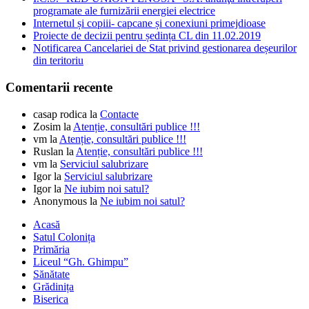
programate ale furnizării energiei electrice
Internetul și copiii- capcane și conexiuni primejdioase
Proiecte de decizii pentru ședința CL din 11.02.2019
Notificarea Cancelariei de Stat privind gestionarea deșeurilor
din teritoriu
Comentarii recente
casap rodica
la
Contacte
Zosim
la
Atenție, consultări publice !!!
vm
la
Atenție, consultări publice !!!
Ruslan
la
Atenție, consultări publice !!!
vm
la
Serviciul salubrizare
Igor
la
Serviciul salubrizare
Igor
la
Ne iubim noi satul?
Anonymous
la
Ne iubim noi satul?
Acasă
Satul Colonița
Primăria
Liceul “Gh. Ghimpu”
Sănătate
Grădinița
Biserica