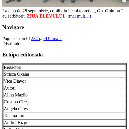
La data de 28 septembrie, copiii din liceul teoretic ,, Gh. Ghimpu ”,
au sărbătorit
ZIUA ELEVULUI
.
(mai mult…)
Navigare
Pagina 1 din 6
1
2
3
4
5
...
»
Ultima »
Distribuie:
Echipa editorială
Redactori
Strisca Oxana
Vica Diavor
Autori
Alina Mazîlo
Cristina Cireș
Angela Cireș
Tatiana Iurcu
Andrei Bîzgu