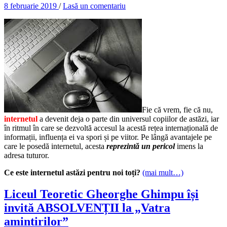
8 februarie 2019
/
Lasă un comentariu
Fie că vrem, fie că nu,
internetul
a devenit deja o parte din universul copiilor de astăzi, iar
în ritmul în care se dezvoltă accesul la acestă rețea internațională de
informații, influența ei va spori și pe viitor. Pe lângă avantajele pe
care le posedă internetul, acesta
reprezintă un pericol
imens la
adresa tuturor.
Ce este internetul astăzi pentru noi toți?
(mai mult…)
Liceul Teoretic Gheorghe Ghimpu își
invită ABSOLVENȚII la „Vatra
amintirilor”