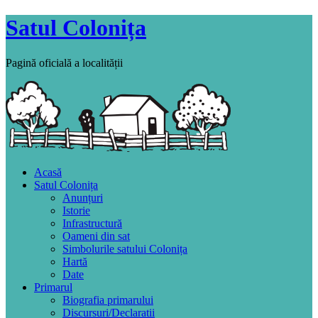
Satul Colonița
Pagină oficială a localității
Acasă
Satul Colonița
Anunțuri
Istorie
Infrastructură
Oameni din sat
Simbolurile satului Colonița
Hartă
Date
Primarul
Biografia primarului
Discursuri/Declaratii