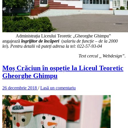
Administrația Liceului Teoretic „Gheorghe Ghimpu”
angajează
îngrijitor de încăperi
(
salariu de funcție – de la 2000
lei
).
Pentru detalii vă puteți adresa la tel: 022-57-93-04
Text
cercul ,, Webdesign”.
Moș Crăciun în ospeție la Liceul Teoretic
Gheorghe Ghimpu
26 decembrie 2018
/
Lasă un comentariu