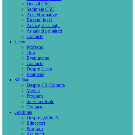
Decizii CSC
Ședințele CSC
Acte Normative
Bugetul local
Achiziţii/ Licitații
Angajații primăriei
Contacte
Liceul
Profesori
Orar
Evenimente
Contacte
Despre Liceu
Examene
Sănătate
Despre CS Colonița
Medici
Program
Servicii oferite
Contacte
Grădinița
Despre grădiniță
Educatori
Program
Activități