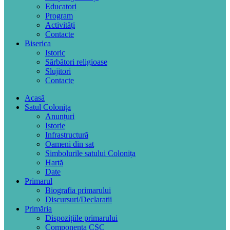
Educatori
Program
Activități
Contacte
Biserica
Istoric
Sărbători religioase
Slujitori
Contacte
Acasă
Satul Colonița
Anunțuri
Istorie
Infrastructură
Oameni din sat
Simbolurile satului Colonița
Hartă
Date
Primarul
Biografia primarului
Discursuri/Declaratii
Primăria
Dispozițiile primarului
Componența CSC