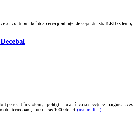
e au contribuit la întoarcerea grădiniței de copii din str. B.P.Hasdeu 5,
a Decebal
furt petrecut în Coloniţa, poliţiştii nu au încă suspecţi pe marginea ace
geamului termopan şi au sustras 1000 de lei.
(mai mult…)