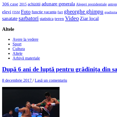
adunare generala
306 case
achizitii
2015
Alegeri prezidentiale
antrep
gheorghe ghimpu
Foto
elevi
functie vacanta
furt
gradinit
FISM
sarbatori
Video
sanatate
Ziar local
teren
statistica
Altele
Avere la vedere
Sport
Cultura
Altele
Arhivă materiale
După 6 ani de luptă pentru grădinița din s
8 decembrie 2017
/
Lasă un comentariu