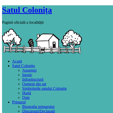
Satul Colonița
Pagină oficială a localității
Acasă
Satul Colonița
Anunțuri
Istorie
Infrastructură
Oameni din sat
Simbolurile satului Colonița
Hartă
Date
Primarul
Biografia primarului
Discursuri/Declaratii