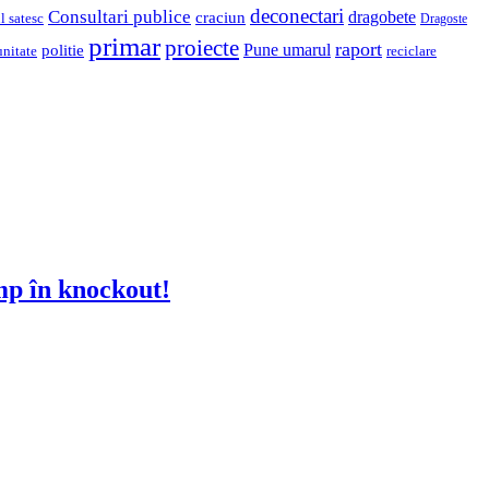
deconectari
Consultari publice
dragobete
craciun
l satesc
Dragoste
primar
proiecte
raport
Pune umarul
politie
unitate
reciclare
imp în knockout!