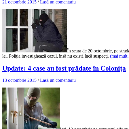
21 octombrie 2015
/
Lasă un comentariu
În seara de 20 octombrie, pe strada
lei. Poliţia investighează cazul, însă nu există încă suspecţi.
(mai mul
Update: 4 case au fost prădate în Coloniţa
13 octombrie 2015
/
Lasă un comentariu