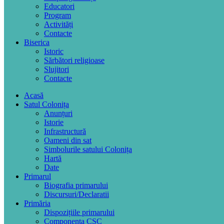
Educatori
Program
Activități
Contacte
Biserica
Istoric
Sărbători religioase
Slujitori
Contacte
Acasă
Satul Colonița
Anunțuri
Istorie
Infrastructură
Oameni din sat
Simbolurile satului Colonița
Hartă
Date
Primarul
Biografia primarului
Discursuri/Declaratii
Primăria
Dispozițiile primarului
Componența CSC