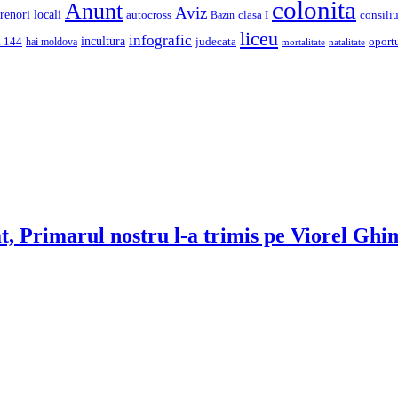
colonita
Anunt
Aviz
renori locali
autocross
clasa I
consiliu
Bazin
liceu
infografic
incultura
a 144
judecata
oport
hai moldova
mortalitate
natalitate
at, Primarul nostru l-a trimis pe Viorel Gh