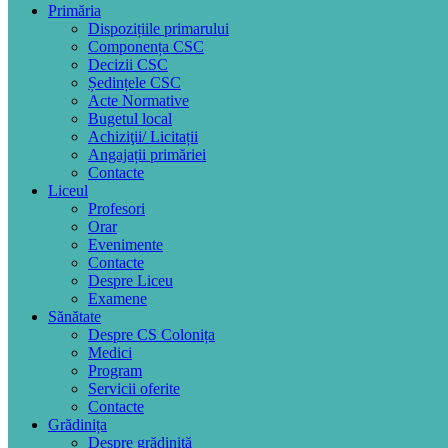
Primăria
Dispozițiile primarului
Componența CSC
Decizii CSC
Ședințele CSC
Acte Normative
Bugetul local
Achiziţii/ Licitații
Angajații primăriei
Contacte
Liceul
Profesori
Orar
Evenimente
Contacte
Despre Liceu
Examene
Sănătate
Despre CS Colonița
Medici
Program
Servicii oferite
Contacte
Grădinița
Despre grădiniță