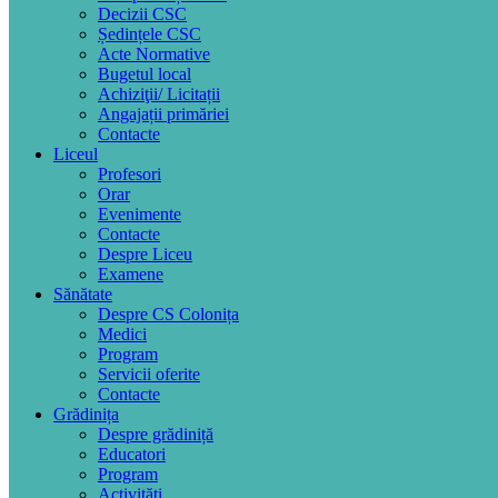
Decizii CSC
Ședințele CSC
Acte Normative
Bugetul local
Achiziţii/ Licitații
Angajații primăriei
Contacte
Liceul
Profesori
Orar
Evenimente
Contacte
Despre Liceu
Examene
Sănătate
Despre CS Colonița
Medici
Program
Servicii oferite
Contacte
Grădinița
Despre grădiniță
Educatori
Program
Activități