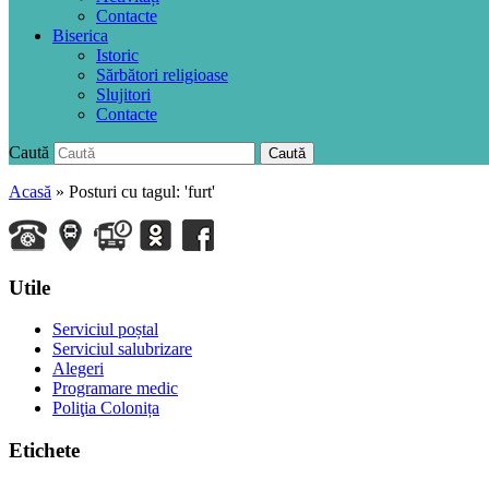
Contacte
Biserica
Istoric
Sărbători religioase
Slujitori
Contacte
Caută
Caută
Acasă
»
Posturi cu tagul: 'furt'
Utile
Serviciul poștal
Serviciul salubrizare
Alegeri
Programare medic
Poliţia Colonița
Etichete