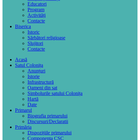
Educatori
Program
Activități
Contacte
Biserica
Istoric
Sărbători religioase
Slujitori
Contacte
Acasă
Satul Colonița
Anunțuri
Istorie
Infrastructură
Oameni din sat
Simbolurile satului Colonița
Hartă
Date
Primarul
Biografia primarului
Discursuri/Declaratii
Primăria
Dispozițiile primarului
Componența CSC