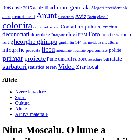
adunare generala
306 case
achizitii
2015
Alegeri prezidentiale
Anunt
Aviz
antreprenori locali
autocross
clasa I
Bazin
colonita
Consultari publice
craciun
consiliul satesc
Foto
deconectari
elevi
dragobete
functie vacanta
Dragoste
FISM
gheorghe ghimpu
furt
incultura
gradinita 144
hai moldova
liceu
infografic
politie
judecata
oportunitate
mortalitate
natalitate
primar
proiecte
sanatate
raport
Pune umarul
reciclare
sarbatori
Video
Ziar local
teren
statistica
Altele
Avere la vedere
Sport
Cultura
Altele
Arhivă materiale
Nina Moscalu. O lume a