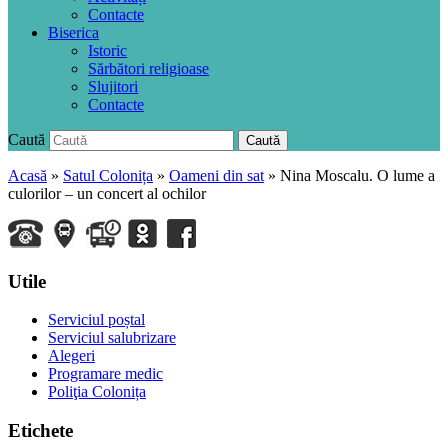
Contacte
Biserica
Istoric
Sărbători religioase
Slujitori
Contacte
Caută
Caută
Acasă
»
Satul Colonița
»
Oameni din sat
»
Nina Moscalu. O lume a
culorilor – un concert al ochilor
Utile
Serviciul poștal
Serviciul salubrizare
Alegeri
Programare medic
Poliţia Colonița
Etichete