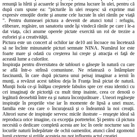
renunţă la hîrtii şi acuarele şi începe prima lucrare în ulei, pentru că
după cum spune ea: ”picturile în ulei reuşesc să exprime mai
expresiv emoţiile dorite şi anume cele lucrate în ulei rămîn pe viaţă
”. Pentru dumneaei pictura a devenit de atunci totul : refugiu,
eliberare, regăsire, un sanatoriu unde îşi vindecă rănile pe care i le-a
dat viaţa, căci anume operele pictate exercită un rol de trezire a
euforiei şi a creativităţii.
Pictura este un concert al ochilor iar de10 ani încoace nu încetează
să ne încînte minunatele picturi semnate NINA. Numărul lor este
foarte mare şi odată cu creşterea lui creşte şi atracţia ei faţă de
această lume a culorilor.
Inspiraţia pentru diversitatea de tablouri o găseşte în natură cu care
se află într-o strînsă comuniune. Ne relatează o întâmplare
fascinantă, în care după pictarea unui peisaj imaginar a iernii în
munţi, a revăzut acest tablou deja în Franţa însă pictat de natură.
Munţii Isola ce-şi înălţau creştetele fabulos spre cer erau identici cu
cei imaginaţi de pictoriţă cu mult timp inainte, ceea ce denotă o
legătură deosebită între ea şi natura înconjurătoare . Uneori regăseşte
inspiraţie în propriile vise iar în momente de lipsă a unei muze,
familia este cea care o încurajează şi o îndeamnă la noi creaţii.
Alteori surse de inspiraţie servesc micile ilustrate – reuşeşte ideal să
reproduca orice imagine, cu excepţia portretelor. Şi pentru că pictura
necesită o dedicare completă acesta are loc în orele nocturne sau în
locurile naturii îndepărtate de ochii oamenilor, atunci când zgomotul
lumii externe şi grijile acesteia nu pot influenţa actul creaţiei.