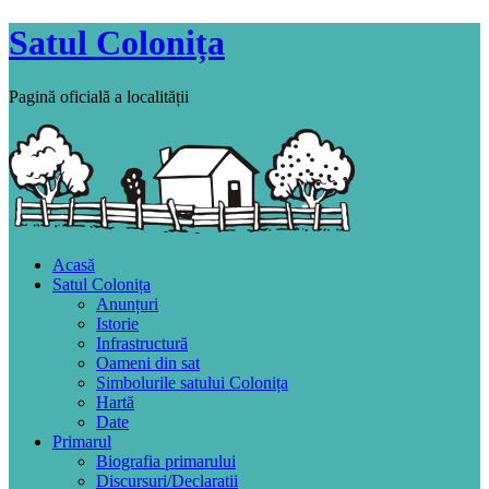
Satul Colonița
Pagină oficială a localității
Acasă
Satul Colonița
Anunțuri
Istorie
Infrastructură
Oameni din sat
Simbolurile satului Colonița
Hartă
Date
Primarul
Biografia primarului
Discursuri/Declaratii