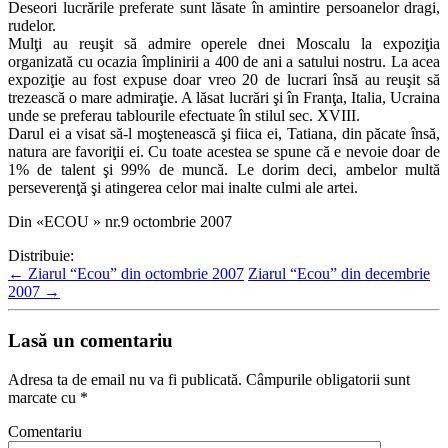
Deseori lucrările preferate sunt lăsate în amintire persoanelor dragi,
rudelor.
Mulţi au reuşit să admire operele dnei Moscalu la expoziţia
organizată cu ocazia împlinirii a 400 de ani a satului nostru. La acea
expoziţie au fost expuse doar vreo 20 de lucrari însă au reuşit să
trezească o mare admiraţie. A lăsat lucrări şi în Franţa, Italia, Ucraina
unde se preferau tablourile efectuate în stilul sec. XVIII.
Darul ei a visat să-l moştenească şi fiica ei, Tatiana, din păcate însă,
natura are favoriţii ei. Cu toate acestea se spune că e nevoie doar de
1% de talent şi 99% de muncă. Le dorim deci, ambelor multă
perseverenţă şi atingerea celor mai inalte culmi ale artei.
Din «ECOU » nr.9 octombrie 2007
Distribuie:
←
Ziarul “Ecou” din octombrie 2007
Ziarul “Ecou” din decembrie
2007
→
Lasă un comentariu
Adresa ta de email nu va fi publicată.
Câmpurile obligatorii sunt
marcate cu
*
Comentariu