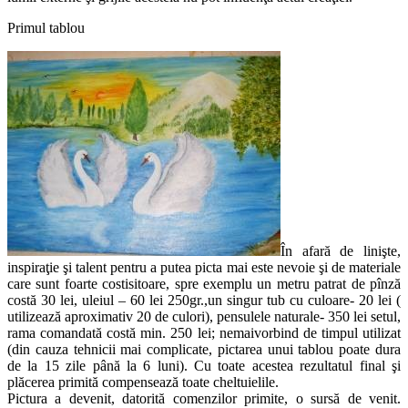
Primul tablou
În afară de linişte,
inspiraţie şi talent pentru a putea picta mai este nevoie şi de materiale
care sunt foarte costisitoare, spre exemplu un metru patrat de pînză
costă 30 lei, uleiul – 60 lei 250gr.,un singur tub cu culoare- 20 lei (
utilizează aproximativ 20 de culori), pensulele naturale- 350 lei setul,
rama comandată costă min. 250 lei; nemaivorbind de timpul utilizat
(din cauza tehnicii mai complicate, pictarea unui tablou poate dura
de la 15 zile până la 6 luni). Cu toate acestea rezultatul final şi
plăcerea primită compensează toate cheltuielile.
Pictura a devenit, datorită comenzilor primite, o sursă de venit.