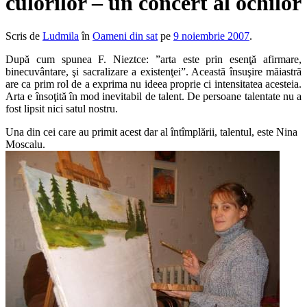
culorilor – un concert al ochilor
Scris de
Ludmila
în
Oameni din sat
pe
9 noiembrie 2007
.
După cum spunea F. Nieztce: ”arta este prin esenţă afirmare,
binecuvântare, şi sacralizare a existenţei”. Această însuşire măiastră
are ca prim rol de a exprima nu ideea proprie ci intensitatea acesteia.
Arta e însoţită în mod inevitabil de talent. De persoane talentate nu a
fost lipsit nici satul nostru.
Una din cei care au primit acest dar al întîmplării, talentul, este Nina
Moscalu.