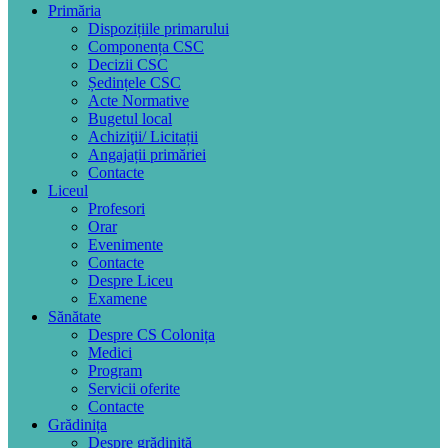
Primăria
Dispozițiile primarului
Componența CSC
Decizii CSC
Ședințele CSC
Acte Normative
Bugetul local
Achiziţii/ Licitații
Angajații primăriei
Contacte
Liceul
Profesori
Orar
Evenimente
Contacte
Despre Liceu
Examene
Sănătate
Despre CS Colonița
Medici
Program
Servicii oferite
Contacte
Grădinița
Despre grădiniță