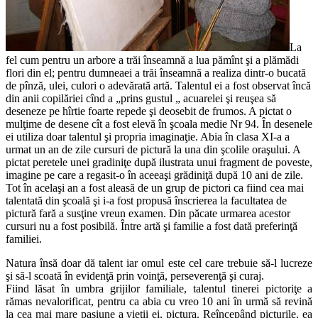
La
fel cum pentru un arbore a trăi înseamnă a lua pămînt şi a plămădi
flori din el; pentru dumneaei a trăi înseamnă a realiza dintr-o bucată
de pînză, ulei, culori o adevărată artă. Talentul ei a fost observat încă
din anii copilăriei cînd a „prins gustul „ acuarelei şi reuşea să
deseneze pe hîrtie foarte repede şi deosebit de frumos. A pictat o
mulţime de desene cît a fost elevă în şcoala medie Nr 94. În desenele
ei utiliza doar talentul şi propria imaginaţie. Abia în clasa XI-a a
urmat un an de zile cursuri de pictură la una din şcolile oraşului. A
pictat peretele unei gradiniţe după ilustrata unui fragment de poveste,
imagine pe care a regasit-o în aceeaşi grădiniţă după 10 ani de zile.
Tot în acelaşi an a fost aleasă de un grup de pictori ca fiind cea mai
talentată din şcoală şi i-a fost propusă înscrierea la facultatea de
pictură fară a susţine vreun examen. Din păcate urmarea acestor
cursuri nu a fost posibilă. Între artă şi familie a fost dată preferinţă
familiei.
Natura însă doar dă talent iar omul este cel care trebuie să-l lucreze
şi să-l scoată în evidenţă prin voinţă, perseverenţă şi curaj.
Fiind lăsat în umbra grijilor familiale, talentul tinerei pictoriţe a
rămas nevalorificat, pentru ca abia cu vreo 10 ani în urmă să revină
la cea mai mare pasiune a vieţii ei, pictura. Reîncepând picturile, ea