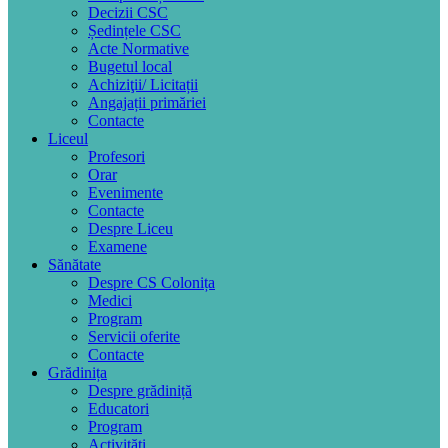
Decizii CSC
Ședințele CSC
Acte Normative
Bugetul local
Achiziţii/ Licitații
Angajații primăriei
Contacte
Liceul
Profesori
Orar
Evenimente
Contacte
Despre Liceu
Examene
Sănătate
Despre CS Colonița
Medici
Program
Servicii oferite
Contacte
Grădinița
Despre grădiniță
Educatori
Program
Activități