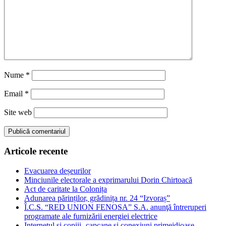
Nume
*
Email
*
Site web
Articole recente
Evacuarea deșeurilor
Minciunile electorale a exprimarului Dorin Chirtoacă
Act de caritate la Colonița
Adunarea părinților, grădinița nr. 24 “Izvoraș”
Î.C.S. “RED UNION FENOSA” S.A. anunţă întreruperi
programate ale furnizării energiei electrice
Internetul și copiii- capcane și conexiuni primejdioase