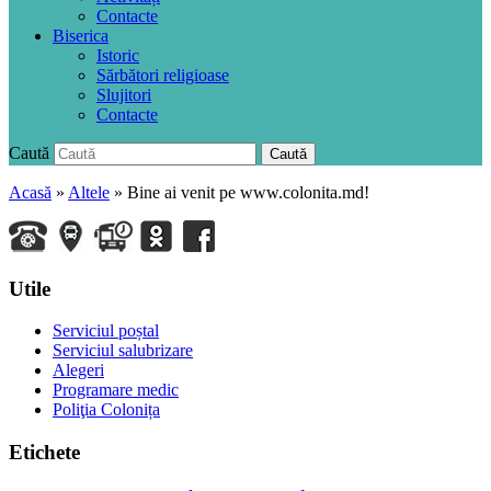
Contacte
Biserica
Istoric
Sărbători religioase
Slujitori
Contacte
Caută
Caută
Acasă
»
Altele
»
Bine ai venit pe www.colonita.md!
Utile
Serviciul poștal
Serviciul salubrizare
Alegeri
Programare medic
Poliţia Colonița
Etichete