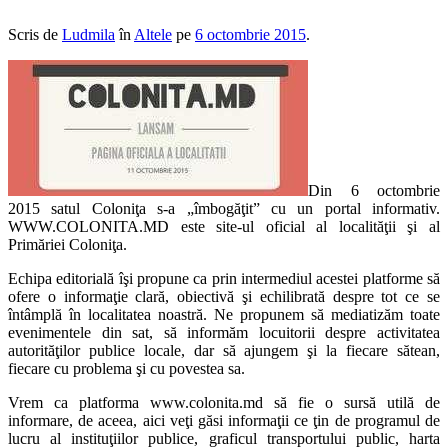
Scris de
Ludmila
în
Altele
pe
6 octombrie 2015
.
Din 6 octombrie
2015 satul Coloniţa s-a „îmbogăţit” cu un portal informativ.
WWW.COLONITA.MD este site-ul oficial al localităţii şi al
Primăriei Coloniţa.
Echipa editorială îşi propune ca prin intermediul acestei platforme să
ofere o informaţie clară, obiectivă şi echilibrată despre tot ce se
întâmplă în localitatea noastră. Ne propunem să mediatizăm toate
evenimentele din sat, să informăm locuitorii despre activitatea
autorităţilor publice locale, dar să ajungem şi la fiecare sătean,
fiecare cu problema şi cu povestea sa.
Vrem ca platforma www.colonita.md să fie o sursă utilă de
informare, de aceea, aici veţi găsi informaţii ce ţin de programul de
lucru al instituţiilor publice, graficul transportului public, harta