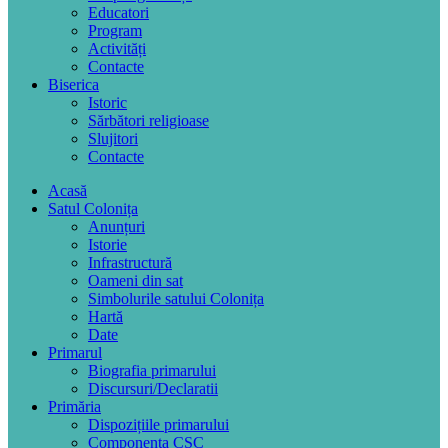
Educatori
Program
Activități
Contacte
Biserica
Istoric
Sărbători religioase
Slujitori
Contacte
Acasă
Satul Colonița
Anunțuri
Istorie
Infrastructură
Oameni din sat
Simbolurile satului Colonița
Hartă
Date
Primarul
Biografia primarului
Discursuri/Declaratii
Primăria
Dispozițiile primarului
Componența CSC