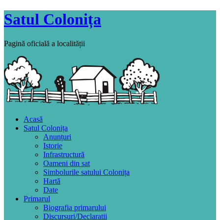
Satul Colonița
Pagină oficială a localității
Acasă
Satul Colonița
Anunțuri
Istorie
Infrastructură
Oameni din sat
Simbolurile satului Colonița
Hartă
Date
Primarul
Biografia primarului
Discursuri/Declaratii