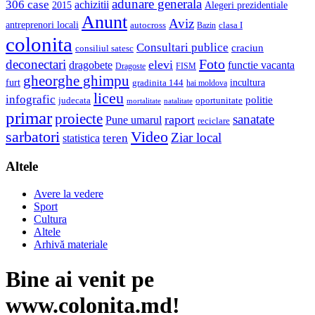
adunare generala
306 case
achizitii
2015
Alegeri prezidentiale
Anunt
Aviz
antreprenori locali
autocross
clasa I
Bazin
colonita
Consultari publice
craciun
consiliul satesc
Foto
deconectari
elevi
dragobete
functie vacanta
Dragoste
FISM
gheorghe ghimpu
furt
incultura
gradinita 144
hai moldova
liceu
infografic
politie
judecata
oportunitate
mortalitate
natalitate
primar
proiecte
sanatate
raport
Pune umarul
reciclare
sarbatori
Video
Ziar local
teren
statistica
Altele
Avere la vedere
Sport
Cultura
Altele
Arhivă materiale
Bine ai venit pe
www.colonita.md!