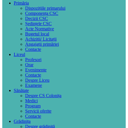
Primăria
Dispozițiile primarului
Componența CSC
Decizii CSC
Ședințele CSC
Acte Normative
Bugetul local
Achiziţii/ Licitații
Angajații primăriei
Contacte
Liceul
Profesori
Orar
Evenimente
Contacte
Despre Liceu
Examene
Sănătate
Despre CS Colonița
Medici
Program
Servicii oferite
Contacte
Grădinița
Despre grădiniță