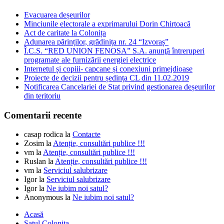
Evacuarea deșeurilor
Minciunile electorale a exprimarului Dorin Chirtoacă
Act de caritate la Colonița
Adunarea părinților, grădinița nr. 24 “Izvoraș”
Î.C.S. “RED UNION FENOSA” S.A. anunţă întreruperi
programate ale furnizării energiei electrice
Internetul și copiii- capcane și conexiuni primejdioase
Proiecte de decizii pentru ședința CL din 11.02.2019
Notificarea Cancelariei de Stat privind gestionarea deșeurilor
din teritoriu
Comentarii recente
casap rodica
la
Contacte
Zosim
la
Atenție, consultări publice !!!
vm
la
Atenție, consultări publice !!!
Ruslan
la
Atenție, consultări publice !!!
vm
la
Serviciul salubrizare
Igor
la
Serviciul salubrizare
Igor
la
Ne iubim noi satul?
Anonymous
la
Ne iubim noi satul?
Acasă
Satul Colonița