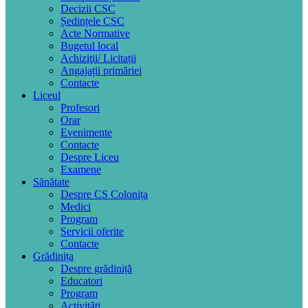
Decizii CSC
Ședințele CSC
Acte Normative
Bugetul local
Achiziţii/ Licitații
Angajații primăriei
Contacte
Liceul
Profesori
Orar
Evenimente
Contacte
Despre Liceu
Examene
Sănătate
Despre CS Colonița
Medici
Program
Servicii oferite
Contacte
Grădinița
Despre grădiniță
Educatori
Program
Activități