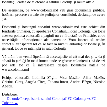
localităţii, cartea de telefoane a satului Coloniţa şi multe altele.
De asemenea, pe www.colonita.md veţi găsi documente publice,
hotărâri, procese verbale ale şedinţelor consiliului, declaraţii de avere
ş.a.
Domenul şi hostingul site-ului www.colonita.md este achitat din
fondurile primăriei, cu aprobarea Consiliului local Coloniţa. Cu toate
acestea politica editorială a paginii nu va fi dictată de Primărie, ci de
necesităţile informaţionale ale oamenilor. Vom încerca să redăm
corect şi transparent tot ce se face la nivelul autorităţilor locale şi, în
general, tot ce se întâmplă în satul Coloniţa.
Vă urăm bun venit! Sperăm să accesaţi site-ul cât mai des şi… da-ţi
sfoară în ţară (şi în toată lumea unde se găsesc coloniţenii), că de azi
pot afla tot ce îi interesează despre localitatea natală pe
www.colonita.md
Echipa editorială: Ludmila Sîrghi, Vica Mazîlo, Alina Mazîlo,
Cristina Cireş, Angela Cireş, Tatiana Iurcu, Andrei Bîzgu, Nicolae
Ababii.
Distribuie:
←
De unde începe istoria satului Coloniţa?
FC Coloniţa vs FC
Tohatin
→