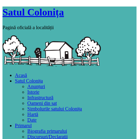
Satul Colonița
Pagină oficială a localității
Acasă
Satul Colonița
Anunțuri
Istorie
Infrastructură
Oameni din sat
Simbolurile satului Colonița
Hartă
Date
Primarul
Biografia primarului
Discursuri/Declaratii