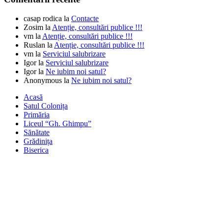
casap rodica
la
Contacte
Zosim
la
Atenție, consultări publice !!!
vm
la
Atenție, consultări publice !!!
Ruslan
la
Atenție, consultări publice !!!
vm
la
Serviciul salubrizare
Igor
la
Serviciul salubrizare
Igor
la
Ne iubim noi satul?
Anonymous
la
Ne iubim noi satul?
Acasă
Satul Colonița
Primăria
Liceul “Gh. Ghimpu”
Sănătate
Grădinița
Biserica