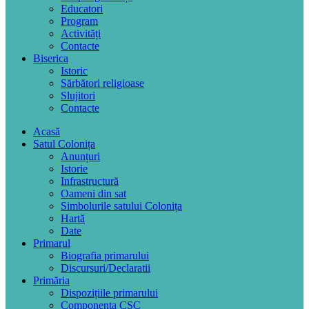
Educatori
Program
Activități
Contacte
Biserica
Istoric
Sărbători religioase
Slujitori
Contacte
Acasă
Satul Colonița
Anunțuri
Istorie
Infrastructură
Oameni din sat
Simbolurile satului Colonița
Hartă
Date
Primarul
Biografia primarului
Discursuri/Declaratii
Primăria
Dispozițiile primarului
Componența CSC