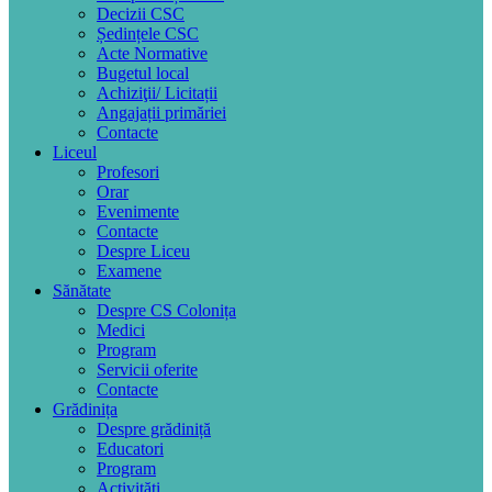
Decizii CSC
Ședințele CSC
Acte Normative
Bugetul local
Achiziţii/ Licitații
Angajații primăriei
Contacte
Liceul
Profesori
Orar
Evenimente
Contacte
Despre Liceu
Examene
Sănătate
Despre CS Colonița
Medici
Program
Servicii oferite
Contacte
Grădinița
Despre grădiniță
Educatori
Program
Activități