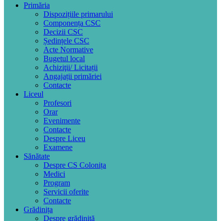
Primăria
Dispozițiile primarului
Componența CSC
Decizii CSC
Ședințele CSC
Acte Normative
Bugetul local
Achiziţii/ Licitații
Angajații primăriei
Contacte
Liceul
Profesori
Orar
Evenimente
Contacte
Despre Liceu
Examene
Sănătate
Despre CS Colonița
Medici
Program
Servicii oferite
Contacte
Grădinița
Despre grădiniță