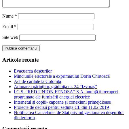
Nume
*
Email
*
Site web
Articole recente
Evacuarea deșeurilor
Minciunile electorale a exprimarului Dorin Chirtoacă
Act de caritate la Colonița
Adunarea părinților, grădinița nr. 24 “Izvoraș”
Î.C.S. “RED UNION FENOSA” S.A. anunţă întreruperi
programate ale furnizării energiei electrice
Internetul și copiii- capcane și conexiuni primejdioase
Proiecte de decizii pentru ședința CL din 11.02.2019
Notificarea Cancelariei de Stat privind gestionarea deșeurilor
din teritoriu
Comentarii recente