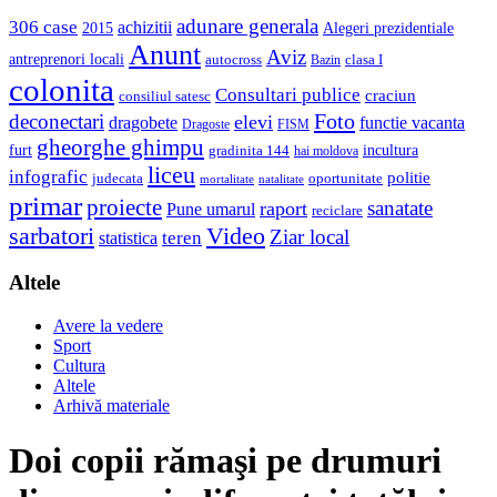
adunare generala
306 case
achizitii
2015
Alegeri prezidentiale
Anunt
Aviz
antreprenori locali
autocross
clasa I
Bazin
colonita
Consultari publice
craciun
consiliul satesc
Foto
deconectari
elevi
dragobete
functie vacanta
Dragoste
FISM
gheorghe ghimpu
furt
incultura
gradinita 144
hai moldova
liceu
infografic
politie
judecata
oportunitate
mortalitate
natalitate
primar
proiecte
sanatate
raport
Pune umarul
reciclare
sarbatori
Video
Ziar local
teren
statistica
Altele
Avere la vedere
Sport
Cultura
Altele
Arhivă materiale
Doi copii rămaşi pe drumuri