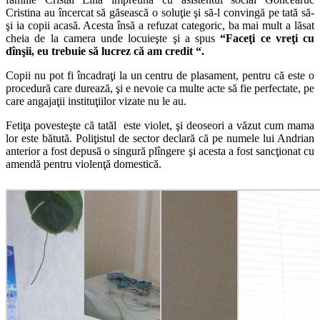
Cristina au încercat să găsească o soluţie şi să-l convingă pe tată să-
şi ia copii acasă. Acesta însă a refuzat categoric, ba mai mult a lăsat
cheia de la camera unde locuieşte şi a spus
“Faceţi ce vreţi cu
dînşii, eu trebuie să lucrez că am credit “.
Copii nu pot fi încadraţi la un centru de plasament, pentru că este o
procedură care durează, şi e nevoie ca multe acte să fie perfectate, pe
care angajaţii instituţiilor vizate nu le au.
Fetiţa povesteşte că tatăl este violet, şi deoseori a văzut cum mama
lor este bătută. Poliţistul de sector declară că pe numele lui Andrian
anterior a fost depusă o singură plîngere şi acesta a fost sancţionat cu
amendă pentru violenţă domestică.