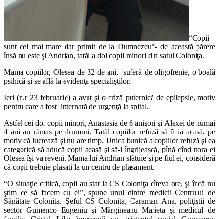
“Copii
sunt cel mai mare dar primit de la Dumnezeu”- de această părere
însă nu este şi Andrian, tatăl a doi copii minori din satul Coloniţa.
Mama copiilor, Olesea de 32 de ani, suferă de oligofrenie, o boală
psihică şi se află la evidenţa specialiştilor.
Ieri (n.r 23 februarie) a avut şi o criză puternică de epilepsie, motiv
pentru care a fost internată de urgenţă la spital.
Astfel cei doi copii minori, Anastasia de 6 anişori şi Alexei de numai
4 ani au rămas pe drumuri. Tatăl copiilor refuză să îi ia acasă, pe
motiv că lucrează şi nu are timp. Unica bunică a copiilor refuză şi ea
categorică să aducă copii acasă şi să-i îngrijească, pînă cînd nora ei
Olesea îşi va reveni. Mama lui Andrian sfătuie şi pe fiul ei, consideră
că copii trebuie plasaţi la un centru de plasament.
“O situaţie critică, copii au stat la CS Coloniţa cîteva ore, şi încă nu
ştim ce să facem cu ei”, spune unul dintre medicii Centrului de
Sănătate Coloniţa. Şeful CS Coloniţa, Caraman Ana, poliţiştii de
sector Gumenco Eugeniu şi Mărgineanu Marieta şi medicul de
familie Cristal Lilia împreună cu asistentul social Goncearuc