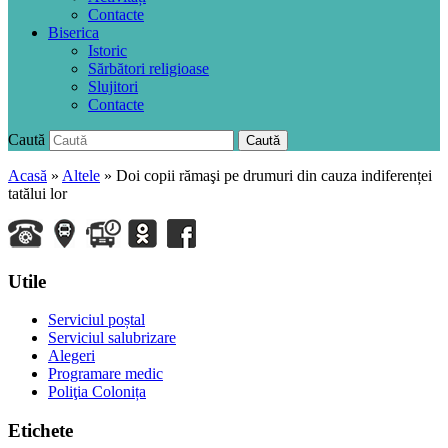
Contacte
Biserica
Istoric
Sărbători religioase
Slujitori
Contacte
Caută
Caută
Acasă
»
Altele
»
Doi copii rămaşi pe drumuri din cauza indiferenței
tatălui lor
Utile
Serviciul poștal
Serviciul salubrizare
Alegeri
Programare medic
Poliţia Colonița
Etichete