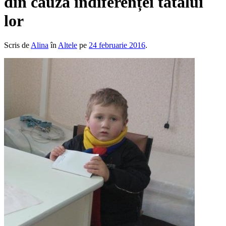
din cauza indiferenței tatălui
lor
Scris de
Alina
în
Altele
pe
24 februarie 2016
.