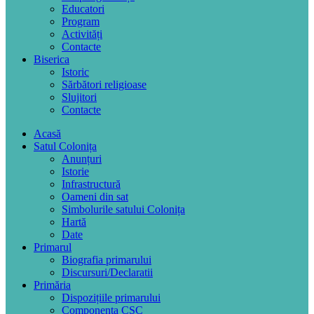
Educatori
Program
Activități
Contacte
Biserica
Istoric
Sărbători religioase
Slujitori
Contacte
Acasă
Satul Colonița
Anunțuri
Istorie
Infrastructură
Oameni din sat
Simbolurile satului Colonița
Hartă
Date
Primarul
Biografia primarului
Discursuri/Declaratii
Primăria
Dispozițiile primarului
Componența CSC