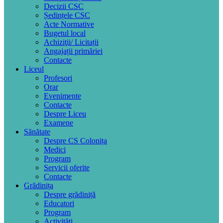
Decizii CSC
Ședințele CSC
Acte Normative
Bugetul local
Achiziţii/ Licitații
Angajații primăriei
Contacte
Liceul
Profesori
Orar
Evenimente
Contacte
Despre Liceu
Examene
Sănătate
Despre CS Colonița
Medici
Program
Servicii oferite
Contacte
Grădinița
Despre grădiniță
Educatori
Program
Activități