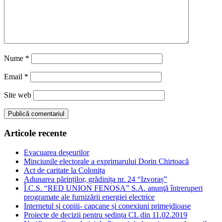
Nume
*
Email
*
Site web
Articole recente
Evacuarea deșeurilor
Minciunile electorale a exprimarului Dorin Chirtoacă
Act de caritate la Colonița
Adunarea părinților, grădinița nr. 24 “Izvoraș”
Î.C.S. “RED UNION FENOSA” S.A. anunţă întreruperi
programate ale furnizării energiei electrice
Internetul și copiii- capcane și conexiuni primejdioase
Proiecte de decizii pentru ședința CL din 11.02.2019