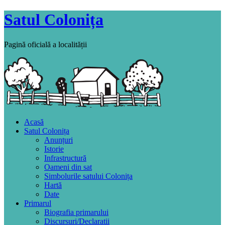
Satul Colonița
Pagină oficială a localității
Acasă
Satul Colonița
Anunțuri
Istorie
Infrastructură
Oameni din sat
Simbolurile satului Colonița
Hartă
Date
Primarul
Biografia primarului
Discursuri/Declaratii