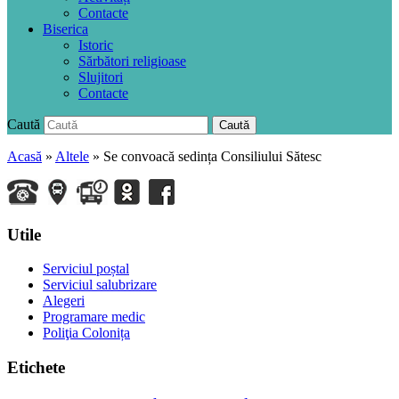
Contacte
Biserica
Istoric
Sărbători religioase
Slujitori
Contacte
Caută
Caută
Acasă
»
Altele
»
Se convoacă sedința Consiliului Sătesc
Utile
Serviciul poștal
Serviciul salubrizare
Alegeri
Programare medic
Poliţia Colonița
Etichete