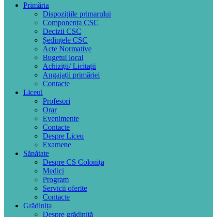
Primăria
Dispozițiile primarului
Componența CSC
Decizii CSC
Ședințele CSC
Acte Normative
Bugetul local
Achiziţii/ Licitații
Angajații primăriei
Contacte
Liceul
Profesori
Orar
Evenimente
Contacte
Despre Liceu
Examene
Sănătate
Despre CS Colonița
Medici
Program
Servicii oferite
Contacte
Grădinița
Despre grădiniță