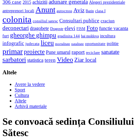
adunare generala
306 case
achizitii
2015
Alegeri prezidentiale
Anunt
Aviz
antreprenori locali
autocross
clasa I
Bazin
colonita
Consultari publice
craciun
consiliul satesc
Foto
deconectari
elevi
dragobete
functie vacanta
Dragoste
FISM
gheorghe ghimpu
furt
incultura
gradinita 144
hai moldova
liceu
infografic
politie
judecata
oportunitate
mortalitate
natalitate
primar
proiecte
sanatate
raport
Pune umarul
reciclare
sarbatori
Video
Ziar local
teren
statistica
Altele
Avere la vedere
Sport
Cultura
Altele
Arhivă materiale
Se convoacă sedința Consiliului
Sătesc