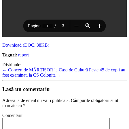
Download (DOC, 38KB)
Taguri:
raport
Distribuie:
←
Concert de MĂRȚIȘOR la Casa de Cultură
Peste 45 de copii au
fost examinați la CS Colonița
→
Lasă un comentariu
Adresa ta de email nu va fi publicată.
Câmpurile obligatorii sunt
marcate cu
*
Comentariu