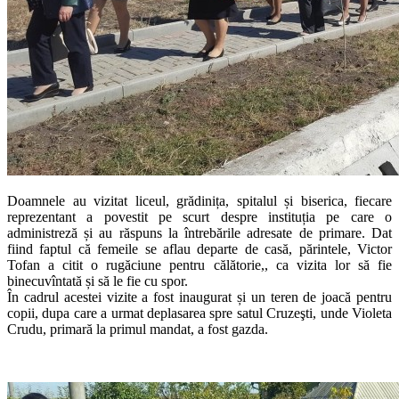
Doamnele au vizitat liceul, grădinița, spitalul și biserica, fiecare
reprezentant a povestit pe scurt despre instituția pe care o
administreză și au răspuns la întrebările adresate de primare. Dat
fiind faptul că femeile se aflau departe de casă, părintele, Victor
Tofan a citit o rugăciune pentru călătorie,, ca vizita lor să fie
binecuvîntată și să le fie cu spor.
În cadrul acestei vizite a fost inaugurat și un teren de joacă pentru
copii, dupa care a urmat deplasarea spre satul Cruzeşti, unde Violeta
Crudu, primară la primul mandat, a fost gazda.