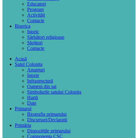
Educatori
Program
Activități
Contacte
Biserica
Istoric
Sărbători religioase
Slujitori
Contacte
Acasă
Satul Colonița
Anunțuri
Istorie
Infrastructură
Oameni din sat
Simbolurile satului Colonița
Hartă
Date
Primarul
Biografia primarului
Discursuri/Declaratii
Primăria
Dispozițiile primarului
Componența CSC