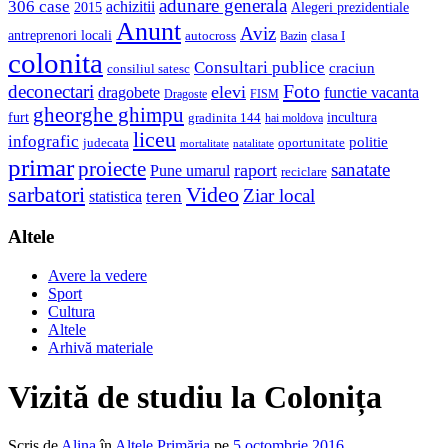
adunare generala
306 case
achizitii
2015
Alegeri prezidentiale
Anunt
Aviz
antreprenori locali
autocross
clasa I
Bazin
colonita
Consultari publice
craciun
consiliul satesc
Foto
deconectari
elevi
dragobete
functie vacanta
Dragoste
FISM
gheorghe ghimpu
furt
incultura
gradinita 144
hai moldova
liceu
infografic
politie
judecata
oportunitate
mortalitate
natalitate
primar
proiecte
sanatate
raport
Pune umarul
reciclare
sarbatori
Video
Ziar local
teren
statistica
Altele
Avere la vedere
Sport
Cultura
Altele
Arhivă materiale
Vizită de studiu la Colonița
Scris de
Alina
în
Altele
,
Primăria
pe
5 octombrie 2016
.