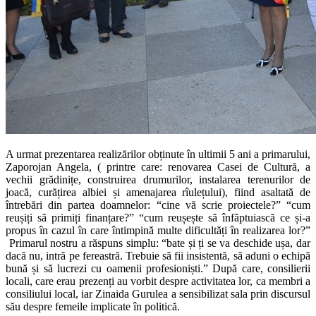
A urmat prezentarea realizărilor obținute în ultimii 5 ani a primarului,
Zaporojan Angela, ( printre care: renovarea Casei de Cultură, a
vechii grădinițe, construirea drumurilor, instalarea terenurilor de
joacă, curățirea albiei și amenajarea rîulețului), fiind asaltată de
întrebări din partea doamnelor: “cine vă scrie proiectele?” “cum
reușiți să primiți finanțare?” “cum reușește să înfăptuiască ce și-a
propus în cazul în care întimpină multe dificultăți în realizarea lor?”
Primarul nostru a răspuns simplu: “bate și ți se va deschide ușa, dar
dacă nu, intră pe fereastră. Trebuie să fii insistentă, să aduni o echipă
bună și să lucrezi cu oamenii profesioniști.” După care, consilierii
locali, care erau prezenți au vorbit despre activitatea lor, ca membri a
consiliului local, iar Zinaida Gurulea a sensibilizat sala prin discursul
său despre femeile implicate în politică.