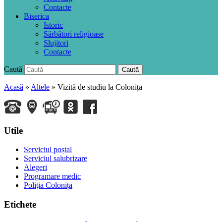
Contacte
Biserica
Istoric
Sărbători religioase
Slujitori
Contacte
Caută
Caută
Acasă
»
Altele
»
Vizită de studiu la Colonița
Utile
Serviciul poștal
Serviciul salubrizare
Alegeri
Programare medic
Poliţia Colonița
Etichete