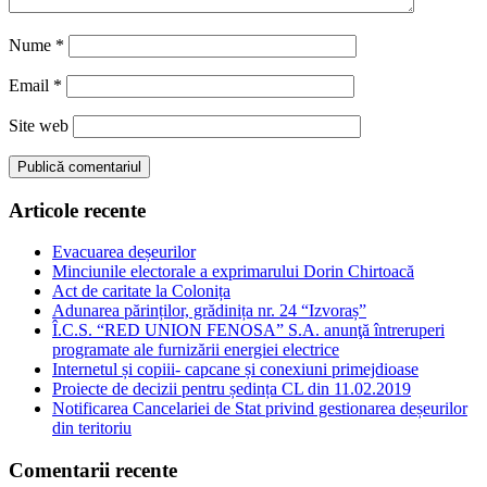
Nume
*
Email
*
Site web
Articole recente
Evacuarea deșeurilor
Minciunile electorale a exprimarului Dorin Chirtoacă
Act de caritate la Colonița
Adunarea părinților, grădinița nr. 24 “Izvoraș”
Î.C.S. “RED UNION FENOSA” S.A. anunţă întreruperi
programate ale furnizării energiei electrice
Internetul și copiii- capcane și conexiuni primejdioase
Proiecte de decizii pentru ședința CL din 11.02.2019
Notificarea Cancelariei de Stat privind gestionarea deșeurilor
din teritoriu
Comentarii recente