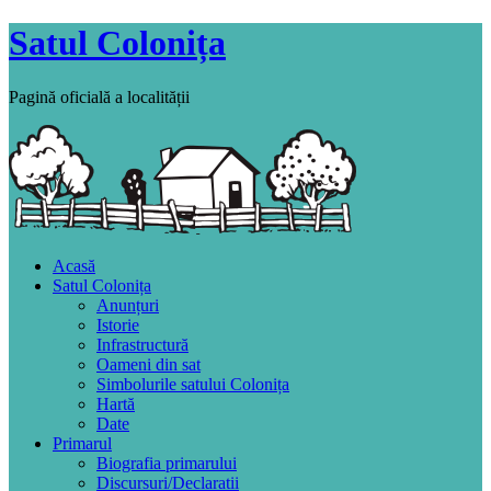
Satul Colonița
Pagină oficială a localității
Acasă
Satul Colonița
Anunțuri
Istorie
Infrastructură
Oameni din sat
Simbolurile satului Colonița
Hartă
Date
Primarul
Biografia primarului
Discursuri/Declaratii