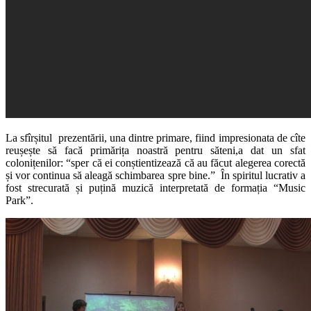
La sfîrșitul prezentării, una dintre primare, fiind impresionata de cîte
reușește să facă primărița noastră pentru săteni,a dat un sfat
colonițenilor: “sper că ei conștientizează că au făcut alegerea corectă
și vor continua să aleagă schimbarea spre bine.” În spiritul lucrativ a
fost strecurată și puțină muzică interpretată de formația “Music
Park”.