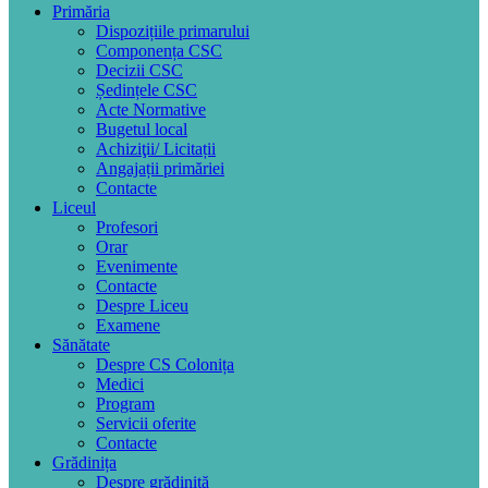
Primăria
Dispozițiile primarului
Componența CSC
Decizii CSC
Ședințele CSC
Acte Normative
Bugetul local
Achiziţii/ Licitații
Angajații primăriei
Contacte
Liceul
Profesori
Orar
Evenimente
Contacte
Despre Liceu
Examene
Sănătate
Despre CS Colonița
Medici
Program
Servicii oferite
Contacte
Grădinița
Despre grădiniță