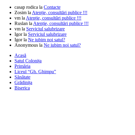
casap rodica
la
Contacte
Zosim
la
Atenție, consultări publice !!!
vm
la
Atenție, consultări publice !!!
Ruslan
la
Atenție, consultări publice !!!
vm
la
Serviciul salubrizare
Igor
la
Serviciul salubrizare
Igor
la
Ne iubim noi satul?
Anonymous
la
Ne iubim noi satul?
Acasă
Satul Colonița
Primăria
Liceul “Gh. Ghimpu”
Sănătate
Grădinița
Biserica