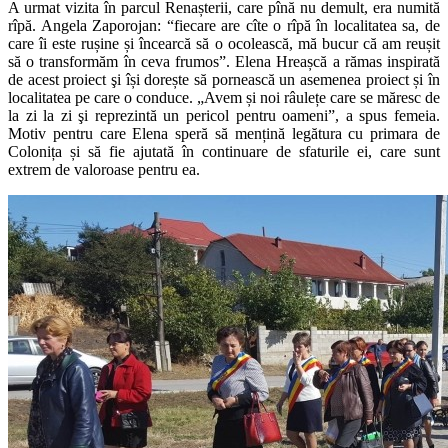
A urmat vizita în parcul Renașterii, care pînă nu demult, era numită
rîpă. Angela Zaporojan: “fiecare are cîte o rîpă în localitatea sa, de
care îi este rușine și încearcă să o ocolească, mă bucur că am reușit
să o transformăm în ceva frumos”. Elena Hreașcă a rămas inspirată
de acest proiect şi își dorește să pornească un asemenea proiect și în
localitatea pe care o conduce. „Avem și noi râulețe care se măresc de
la zi la zi şi reprezintă un pericol pentru oameni”, a spus femeia.
Motiv pentru care Elena speră să mențină legătura cu primara de
Colonița și să fie ajutată în continuare de sfaturile ei, care sunt
extrem de valoroase pentru ea.