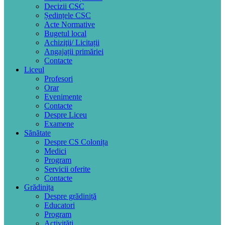
Decizii CSC
Ședințele CSC
Acte Normative
Bugetul local
Achiziţii/ Licitații
Angajații primăriei
Contacte
Liceul
Profesori
Orar
Evenimente
Contacte
Despre Liceu
Examene
Sănătate
Despre CS Colonița
Medici
Program
Servicii oferite
Contacte
Grădinița
Despre grădiniță
Educatori
Program
Activități