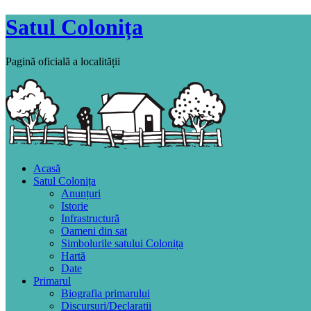
Satul Colonița
Pagină oficială a localității
Acasă
Satul Colonița
Anunțuri
Istorie
Infrastructură
Oameni din sat
Simbolurile satului Colonița
Hartă
Date
Primarul
Biografia primarului
Discursuri/Declaratii