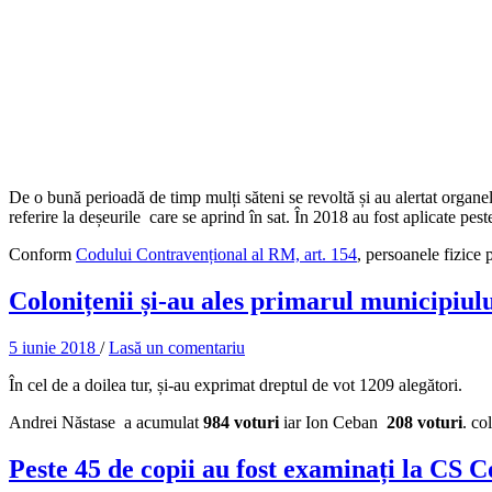
De o bună perioadă de timp mulți săteni se revoltă și au alertat organ
referire la deșeurile care se aprind în sat. În 2018 au fost aplicate pe
Conform
Codului Contravențional al RM, art. 154
, persoanele fizice
Colonițenii și-au ales primarul municipiului
5 iunie 2018
/
Lasă un comentariu
În cel de a doilea tur, și-au exprimat dreptul de vot 1209 alegători.
Andrei Năstase a acumulat
984 voturi
iar Ion Ceban
208 voturi
. co
Peste 45 de copii au fost examinați la CS C