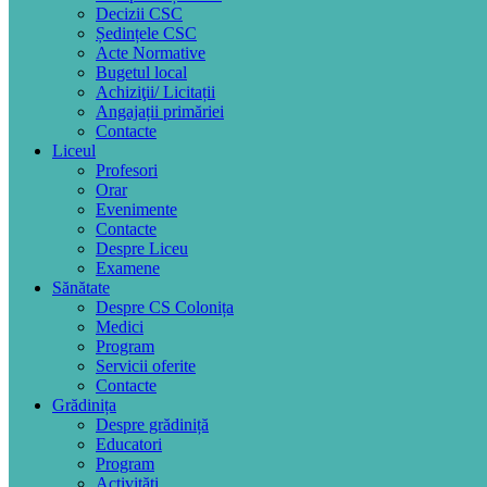
Decizii CSC
Ședințele CSC
Acte Normative
Bugetul local
Achiziţii/ Licitații
Angajații primăriei
Contacte
Liceul
Profesori
Orar
Evenimente
Contacte
Despre Liceu
Examene
Sănătate
Despre CS Colonița
Medici
Program
Servicii oferite
Contacte
Grădinița
Despre grădiniță
Educatori
Program
Activități