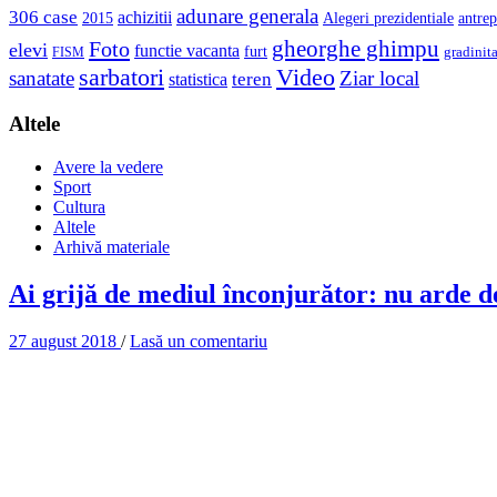
adunare generala
306 case
achizitii
2015
Alegeri prezidentiale
antrep
gheorghe ghimpu
Foto
elevi
functie vacanta
furt
gradinit
FISM
sarbatori
Video
sanatate
Ziar local
teren
statistica
Altele
Avere la vedere
Sport
Cultura
Altele
Arhivă materiale
Ai grijă de mediul înconjurător: nu arde deș
27 august 2018
/
Lasă un comentariu