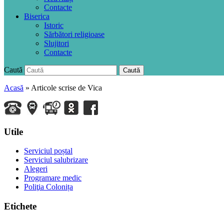
Contacte
Biserica
Istoric
Sărbători religioase
Slujitori
Contacte
Caută
Caută
Acasă
»
Articole scrise de Vica
Utile
Serviciul poștal
Serviciul salubrizare
Alegeri
Programare medic
Poliţia Colonița
Etichete