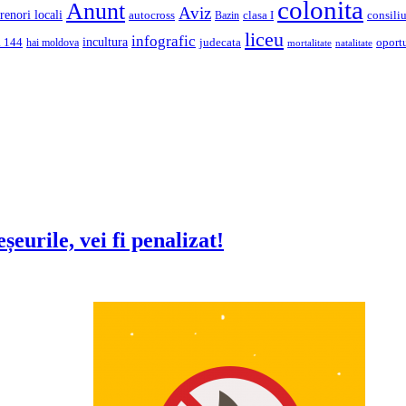
colonita
Anunt
Aviz
renori locali
autocross
clasa I
consiliu
Bazin
liceu
infografic
incultura
a 144
judecata
oport
hai moldova
mortalitate
natalitate
eurile, vei fi penalizat!