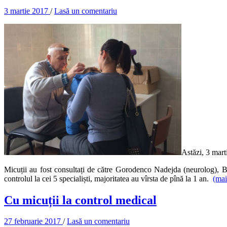
3 martie 2017
/
Lasă un comentariu
Astăzi, 3 marti
Micuții au fost consultați de către Gorodenco Nadejda (neurolog), 
controlul la cei 5 specialiști, majoritatea au vîrsta de pînă la 1 an.
(ma
Cu micuții la control medical
27 februarie 2017
/
Lasă un comentariu