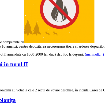
ele competente cu
ste 10 amenzi, pentru depozitarea necorespunzătoare și arderea deșeurilor
 pot fi amendate cu 1000-2000 lei, dacă dau foc la deșeuri.
(mai mult…)
 în turul II
lonițenii au votat la cele 2 secții de votare deschise, în incinta Casei 
olonița