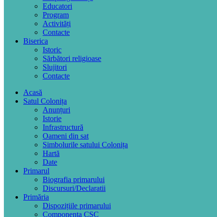
Educatori
Program
Activități
Contacte
Biserica
Istoric
Sărbători religioase
Slujitori
Contacte
Acasă
Satul Colonița
Anunțuri
Istorie
Infrastructură
Oameni din sat
Simbolurile satului Colonița
Hartă
Date
Primarul
Biografia primarului
Discursuri/Declaratii
Primăria
Dispozițiile primarului
Componența CSC