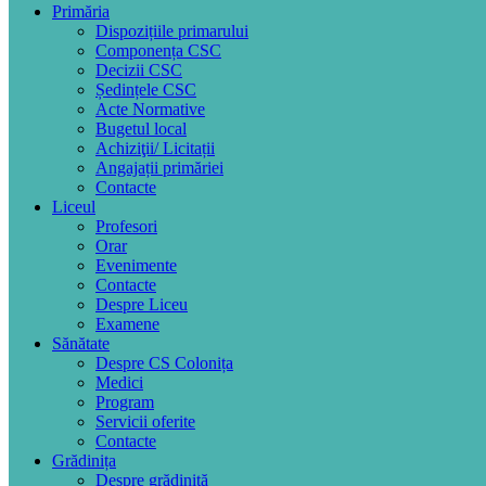
Primăria
Dispozițiile primarului
Componența CSC
Decizii CSC
Ședințele CSC
Acte Normative
Bugetul local
Achiziţii/ Licitații
Angajații primăriei
Contacte
Liceul
Profesori
Orar
Evenimente
Contacte
Despre Liceu
Examene
Sănătate
Despre CS Colonița
Medici
Program
Servicii oferite
Contacte
Grădinița
Despre grădiniță