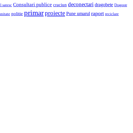
deconectari
Consultari publice
dragobete
craciun
l satesc
Dragoste
primar
proiecte
raport
Pune umarul
politie
unitate
reciclare