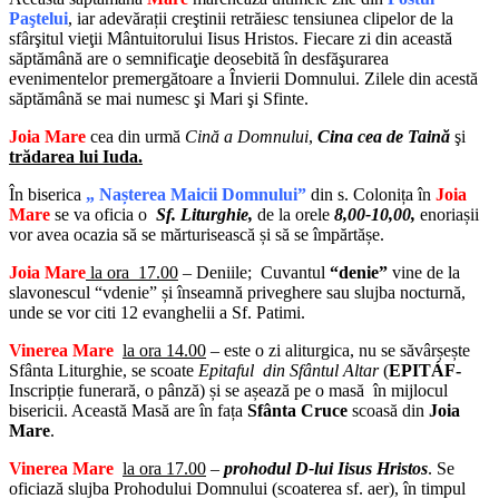
Paştelui
, iar adevărații creştinii retrăiesc tensiunea clipelor de la
sfârşitul vieţii Mântuitorului Iisus Hristos. Fiecare zi din această
săptămână are o semnificaţie deosebită în desfăşurarea
evenimentelor premergătoare a Învierii Domnului. Zilele din acestă
săptămână se mai numesc şi Mari şi Sfinte.
Joia Mare
cea din urmă
Cină a Domnului
,
Cina cea de Taină
şi
trădarea lui Iuda.
În biserica
„ Nașterea Maicii Domnului”
din
s. Colonița
î
n
Joia
Mare
se va oficia o
Sf. Liturghie,
de la orele
8,00-10,00,
enoriașii
vor avea ocazia să se mărturisească și să se împărtășe.
Joia Mare
la
ora 17.00
– Deniile; Cuvantul
“denie”
vine de la
slavonescul “vdenie” și înseamnă priveghere sau slujba nocturnă,
unde se vor citi 12 evanghelii a Sf. Patimi.
Vinerea Mare
la ora 14.00
– este o zi aliturgica, nu se săvârșește
Sfânta Liturghie, se scoate
Epitaful din Sfântul Altar
(
EPITÁF-
Inscripție funerară, o pânză) și se așează pe o masă în mijlocul
bisericii. Această Masă are în fața
Sfânta Cruce
scoasă din
Joia
Mare
.
Vinerea Mare
la ora 17.00
–
prohodul D-lui Iisus Hristos
. Se
oficiază slujba Prohodului Domnului (scoaterea sf. aer), în timpul