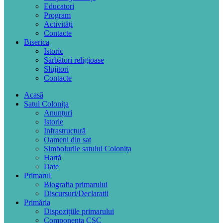
Educatori
Program
Activități
Contacte
Biserica
Istoric
Sărbători religioase
Slujitori
Contacte
Acasă
Satul Colonița
Anunțuri
Istorie
Infrastructură
Oameni din sat
Simbolurile satului Colonița
Hartă
Date
Primarul
Biografia primarului
Discursuri/Declaratii
Primăria
Dispozițiile primarului
Componența CSC