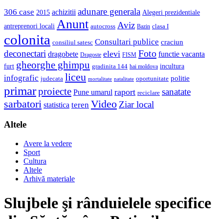
adunare generala
306 case
achizitii
2015
Alegeri prezidentiale
Anunt
Aviz
antreprenori locali
autocross
clasa I
Bazin
colonita
Consultari publice
craciun
consiliul satesc
Foto
deconectari
elevi
dragobete
functie vacanta
Dragoste
FISM
gheorghe ghimpu
furt
incultura
gradinita 144
hai moldova
liceu
infografic
politie
judecata
oportunitate
mortalitate
natalitate
primar
proiecte
sanatate
raport
Pune umarul
reciclare
sarbatori
Video
Ziar local
teren
statistica
Altele
Avere la vedere
Sport
Cultura
Altele
Arhivă materiale
Slujbele şi rânduielele specifice