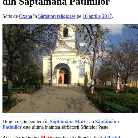
din Săptămâna Patimilor
Scris de
Oxana
în
Sărbători religioase
pe
10 aprilie 2017
.
Dragi creștini suntem în
Săptămâna Mare
sau
Săptămâna
Patimilor
este ultima înaintea sărbătorii Sfintelor Paşte.
Această săptămâna
Mare
marchează ultimele zile din
Postul