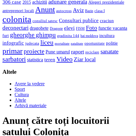
adunare generala
306 case
achizitii
2015
Alegeri prezidentiale
Anunt
Aviz
antreprenori locali
autocross
clasa I
Bazin
colonita
Consultari publice
craciun
consiliul satesc
Foto
deconectari
elevi
dragobete
functie vacanta
Dragoste
FISM
gheorghe ghimpu
furt
incultura
gradinita 144
hai moldova
liceu
infografic
politie
judecata
oportunitate
mortalitate
natalitate
primar
proiecte
sanatate
raport
Pune umarul
reciclare
sarbatori
Video
Ziar local
teren
statistica
Altele
Avere la vedere
Sport
Cultura
Altele
Arhivă materiale
Anunț către toți locuitorii
satului Colonița