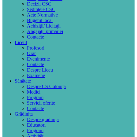
Decizii CSC
Ședințele CSC
Acte Normative
Bugetul local
Achiziţii/ Licitații
Angajații primăriei
Contacte
Liceul
Profesori
Orar
Evenimente
Contacte
Despre Liceu
Examene
Sănătate
Despre CS Colonița
Medici
Program
Servicii oferite
Contacte
Grădinița
Despre grădiniță
Educatori
Program
Activități