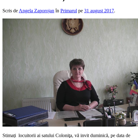
Scris de
Angela Zaporojan
în
Primarul
pe
31 august 2017
.
Stimați locuitorii ai satului Coloniţa, vă invit duminică, pe data de