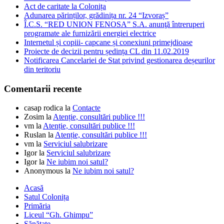
Act de caritate la Colonița
Adunarea părinților, grădinița nr. 24 “Izvoraș”
Î.C.S. “RED UNION FENOSA” S.A. anunţă întreruperi
programate ale furnizării energiei electrice
Internetul și copiii- capcane și conexiuni primejdioase
Proiecte de decizii pentru ședința CL din 11.02.2019
Notificarea Cancelariei de Stat privind gestionarea deșeurilor
din teritoriu
Comentarii recente
casap rodica
la
Contacte
Zosim
la
Atenție, consultări publice !!!
vm
la
Atenție, consultări publice !!!
Ruslan
la
Atenție, consultări publice !!!
vm
la
Serviciul salubrizare
Igor
la
Serviciul salubrizare
Igor
la
Ne iubim noi satul?
Anonymous
la
Ne iubim noi satul?
Acasă
Satul Colonița
Primăria
Liceul “Gh. Ghimpu”
Sănătate