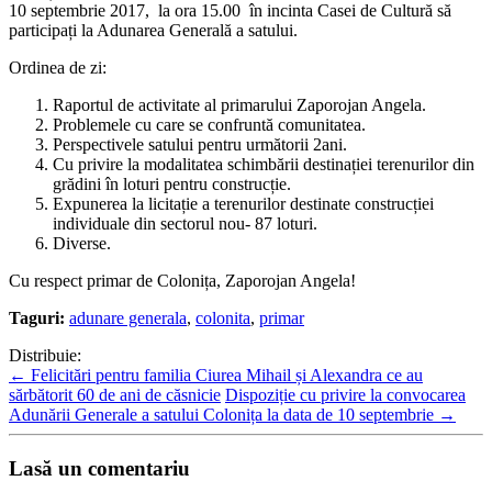
10 septembrie 2017, la ora 15.00 în incinta Casei de Cultură să
participați la Adunarea Generală a satului.
Ordinea de zi:
Raportul de activitate al primarului Zaporojan Angela.
Problemele cu care se confruntă comunitatea.
Perspectivele satului pentru următorii 2ani.
Cu privire la modalitatea schimbării destinației terenurilor din
grădini în loturi pentru construcție.
Expunerea la licitație a terenurilor destinate construcției
individuale din sectorul nou- 87 loturi.
Diverse.
Cu respect primar de Colonița, Zaporojan Angela!
Taguri:
adunare generala
,
colonita
,
primar
Distribuie:
←
Felicitări pentru familia Ciurea Mihail și Alexandra ce au
sărbătorit 60 de ani de căsnicie
Dispoziție cu privire la convocarea
Adunării Generale a satului Colonița la data de 10 septembrie
→
Lasă un comentariu