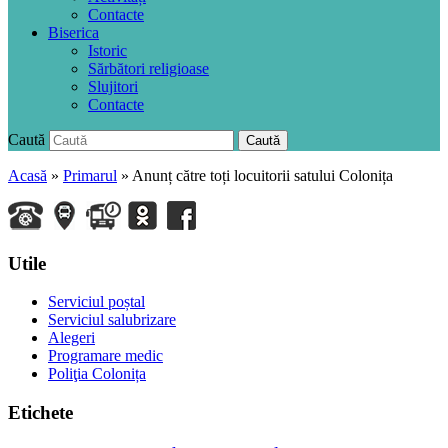
Contacte
Biserica
Istoric
Sărbători religioase
Slujitori
Contacte
Caută
Caută
Acasă
»
Primarul
»
Anunț către toți locuitorii satului Colonița
Utile
Serviciul poștal
Serviciul salubrizare
Alegeri
Programare medic
Poliţia Colonița
Etichete