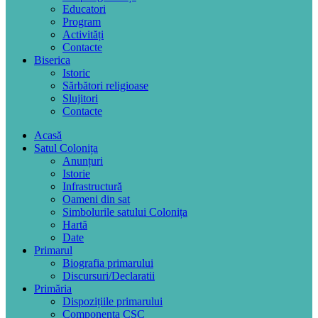
Educatori
Program
Activități
Contacte
Biserica
Istoric
Sărbători religioase
Slujitori
Contacte
Acasă
Satul Colonița
Anunțuri
Istorie
Infrastructură
Oameni din sat
Simbolurile satului Colonița
Hartă
Date
Primarul
Biografia primarului
Discursuri/Declaratii
Primăria
Dispozițiile primarului
Componența CSC