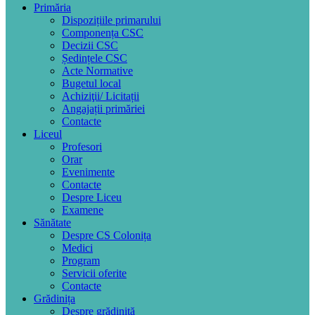
Primăria
Dispozițiile primarului
Componența CSC
Decizii CSC
Ședințele CSC
Acte Normative
Bugetul local
Achiziţii/ Licitații
Angajații primăriei
Contacte
Liceul
Profesori
Orar
Evenimente
Contacte
Despre Liceu
Examene
Sănătate
Despre CS Colonița
Medici
Program
Servicii oferite
Contacte
Grădinița
Despre grădiniță