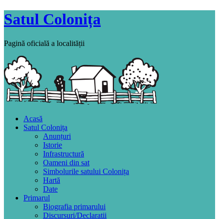
Satul Colonița
Pagină oficială a localității
Acasă
Satul Colonița
Anunțuri
Istorie
Infrastructură
Oameni din sat
Simbolurile satului Colonița
Hartă
Date
Primarul
Biografia primarului
Discursuri/Declaratii