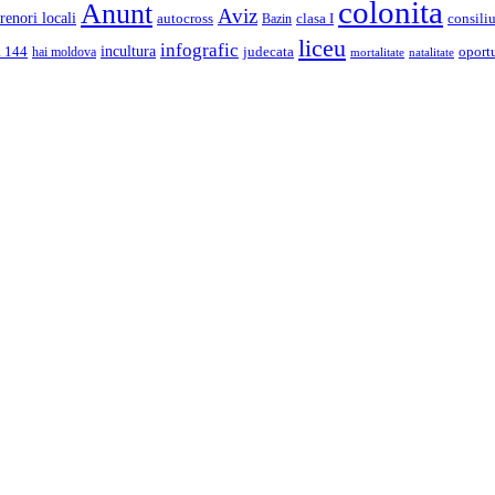
colonita
Anunt
Aviz
renori locali
autocross
clasa I
consiliu
Bazin
liceu
infografic
incultura
a 144
judecata
oport
hai moldova
mortalitate
natalitate