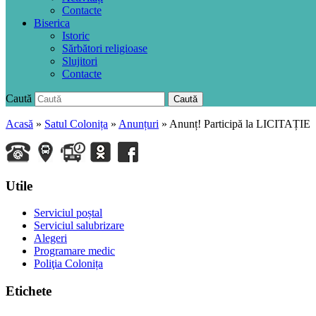
Contacte
Biserica
Istoric
Sărbători religioase
Slujitori
Contacte
Caută
Caută
Acasă
»
Satul Colonița
»
Anunțuri
»
Anunț! Participă la LICITAȚIE
Utile
Serviciul poștal
Serviciul salubrizare
Alegeri
Programare medic
Poliţia Colonița
Etichete