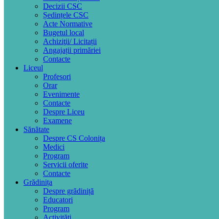
Decizii CSC
Ședințele CSC
Acte Normative
Bugetul local
Achiziţii/ Licitații
Angajații primăriei
Contacte
Liceul
Profesori
Orar
Evenimente
Contacte
Despre Liceu
Examene
Sănătate
Despre CS Colonița
Medici
Program
Servicii oferite
Contacte
Grădinița
Despre grădiniță
Educatori
Program
Activități