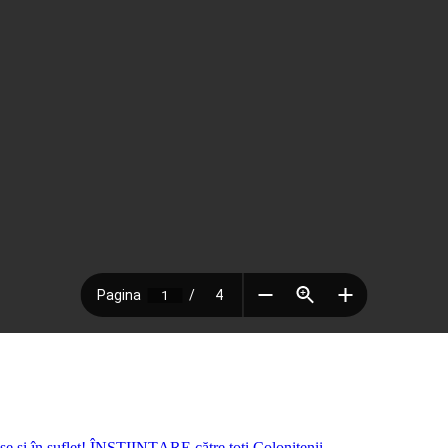
 și în suflet!
ÎNȘTIINȚARE către toți Colonițenii
→