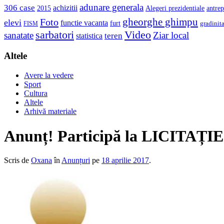
adunare generala
306 case
achizitii
2015
Alegeri prezidentiale
antrep
gheorghe ghimpu
Foto
elevi
functie vacanta
furt
gradinit
FISM
sarbatori
Video
sanatate
Ziar local
teren
statistica
Altele
Avere la vedere
Sport
Cultura
Altele
Arhivă materiale
Anunț! Participă la LICITAȚIE
Scris de
Oxana
în
Anunțuri
pe
18 aprilie 2017
.