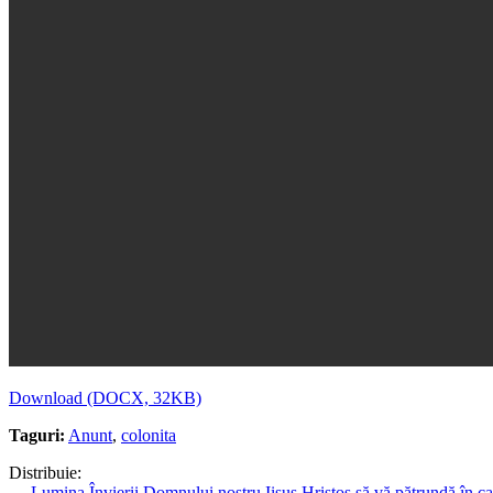
Download (DOCX, 32KB)
Taguri:
Anunt
,
colonita
Distribuie:
←
Lumina Învierii Domnului nostru Iisus Hristos să vă pătrundă în case