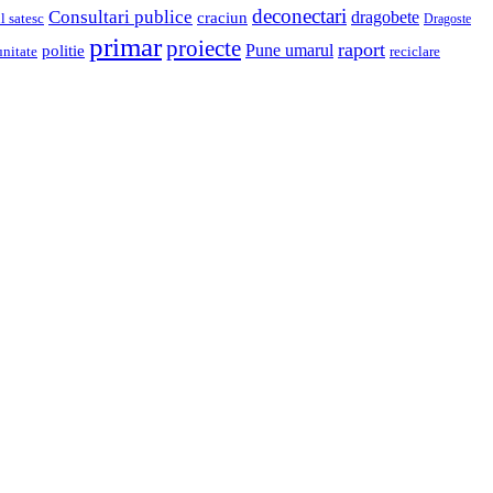
deconectari
Consultari publice
dragobete
craciun
l satesc
Dragoste
primar
proiecte
raport
Pune umarul
politie
unitate
reciclare