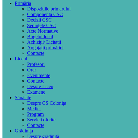
Primăria
Dispozițiile primarului
Componența CSC
Decizii CSC
Ședințele CSC
Acte Normative
Bugetul local
Achiziţii/ Licitații
Angajații primăriei
Contacte
Liceul
Profesori
Orar
Evenimente
Contacte
Despre Liceu
Examene
Sănătate
Despre CS Colonița
Medici
Program
Servicii oferite
Contacte
Grădinița
Despre grădiniță