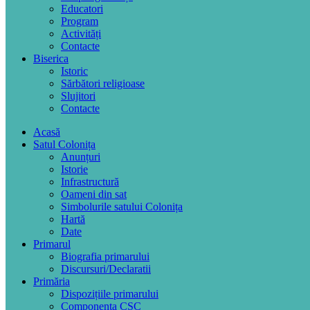
Educatori
Program
Activități
Contacte
Biserica
Istoric
Sărbători religioase
Slujitori
Contacte
Acasă
Satul Colonița
Anunțuri
Istorie
Infrastructură
Oameni din sat
Simbolurile satului Colonița
Hartă
Date
Primarul
Biografia primarului
Discursuri/Declaratii
Primăria
Dispozițiile primarului
Componența CSC