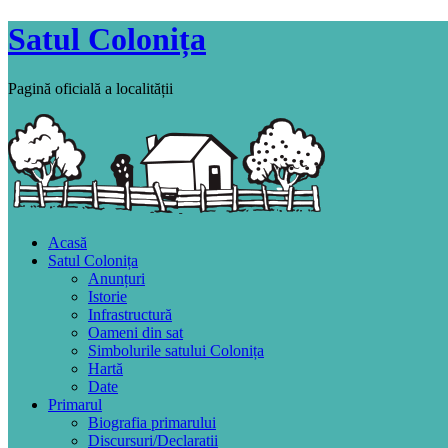
Satul Colonița
Pagină oficială a localității
Acasă
Satul Colonița
Anunțuri
Istorie
Infrastructură
Oameni din sat
Simbolurile satului Colonița
Hartă
Date
Primarul
Biografia primarului
Discursuri/Declaratii