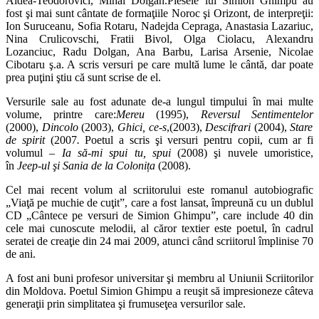
Aldea-Teodorovici, Mihai Dolgan.Piesele lui Simion Ghimpu au
fost şi mai sunt cântate de formaţiile Noroc şi Orizont, de interpreţii:
Ion Suruceanu, Sofia Rotaru, Nadejda Cepraga, Anastasia Lazariuc,
Nina Crulicovschi, Fratii Bivol, Olga Ciolacu, Alexandru
Lozanciuc, Radu Dolgan, Ana Barbu, Larisa Arsenie, Nicolae
Cibotaru ş.a. A scris versuri pe care multă lume le cântă, dar poate
prea puţini ştiu că sunt scrise de el.
Versurile sale au fost adunate de-a lungul timpului în mai multe
volume, printre care:
Mereu
(1995),
Reversul Sentimentelor
(2000),
Dincolo
(2003),
Ghici, ce-s
,(2003),
Descifrari
(2004),
Stare
de spirit
(2007
.
Poetul a scris şi versuri pentru copii, cum ar fi
volumul –
Ia să-mi spui tu, spui
(2008) şi nuvele umoristice,
în
Jeep-ul şi Sania de la Colonița
(2008).
Cel mai recent volum al scriitorului este romanul autobiografic
„Viaţă pe muchie de cuţit”, care a fost lansat, împreună cu un dublul
CD „Cântece pe versuri de Simion Ghimpu”, care include 40 din
cele mai cunoscute melodii, al căror textier este poetul, în cadrul
seratei de creaţie din 24 mai 2009, atunci când scriitorul împlinise 70
de ani.
A fost ani buni profesor universitar şi membru al Uniunii Scriitorilor
din Moldova.
Poetul Simion Ghimpu a reuşit să impresioneze câteva
generaţii prin simplitatea şi frumuseţea versurilor sale.