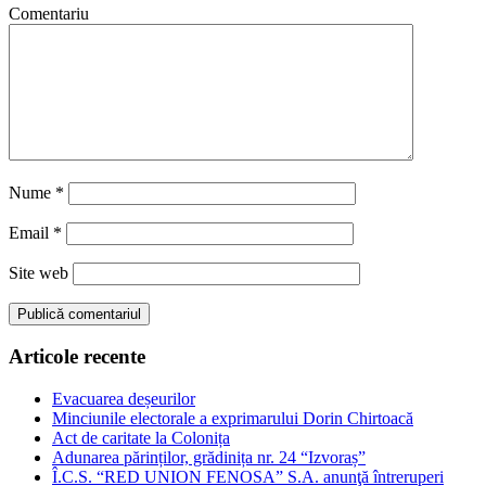
Comentariu
Nume
*
Email
*
Site web
Articole recente
Evacuarea deșeurilor
Minciunile electorale a exprimarului Dorin Chirtoacă
Act de caritate la Colonița
Adunarea părinților, grădinița nr. 24 “Izvoraș”
Î.C.S. “RED UNION FENOSA” S.A. anunţă întreruperi