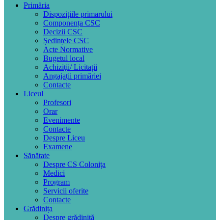
Primăria
Dispozițiile primarului
Componența CSC
Decizii CSC
Ședințele CSC
Acte Normative
Bugetul local
Achiziţii/ Licitații
Angajații primăriei
Contacte
Liceul
Profesori
Orar
Evenimente
Contacte
Despre Liceu
Examene
Sănătate
Despre CS Colonița
Medici
Program
Servicii oferite
Contacte
Grădinița
Despre grădiniță