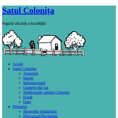
Satul Colonița
Pagină oficială a localității
Acasă
Satul Colonița
Anunțuri
Istorie
Infrastructură
Oameni din sat
Simbolurile satului Colonița
Hartă
Date
Primarul
Biografia primarului
Discursuri/Declaratii