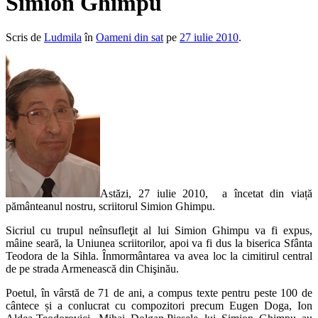
Simion Ghimpu
Scris de
Ludmila
în
Oameni din sat
pe
27 iulie 2010
.
Astăzi, 27 iulie 2010, a încetat din viață
pământeanul nostru, scriitorul Simion Ghimpu.
Sicriul cu trupul neînsufleţit al lui Simion Ghimpu va fi expus,
mâine seară, la Uniunea scriitorilor, apoi va fi dus la biserica Sfânta
Teodora de la Sihla. Înmormântarea va avea loc la cimitirul central
de pe strada Armenească din Chişinău.
Poetul, în vârstă de 71 de ani, a compus texte pentru peste 100 de
cântece și a conlucrat cu compozitori precum Eugen Doga, Ion