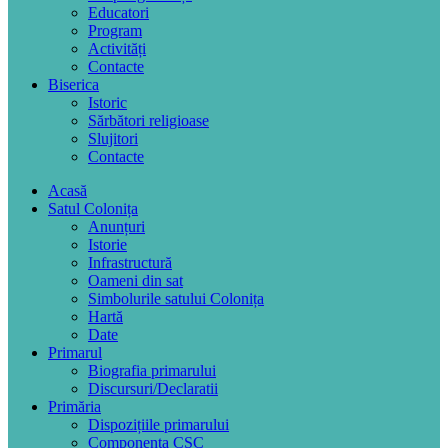
Educatori
Program
Activități
Contacte
Biserica
Istoric
Sărbători religioase
Slujitori
Contacte
Acasă
Satul Colonița
Anunțuri
Istorie
Infrastructură
Oameni din sat
Simbolurile satului Colonița
Hartă
Date
Primarul
Biografia primarului
Discursuri/Declaratii
Primăria
Dispozițiile primarului
Componența CSC