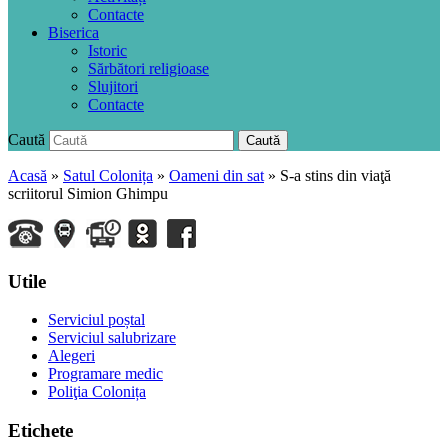
Contacte
Biserica
Istoric
Sărbători religioase
Slujitori
Contacte
Caută
Caută
Acasă
»
Satul Colonița
»
Oameni din sat
»
S-a stins din viaţă
scriitorul Simion Ghimpu
Utile
Serviciul poștal
Serviciul salubrizare
Alegeri
Programare medic
Poliţia Colonița
Etichete