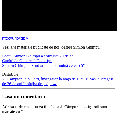
http://u.to/xIpM
Vezi alte materiale publicate de noi, despre Simion Ghimpu:
Poetul Simion Ghimpu a aniversat 70 de ani …
Cuplul de Onoare al Coloniţei
Simion Ghimpu “Sunt orbit de o lumină cerească”
Distribuie:
←
Campion la billiard, învingător în viaţa de zi cu zi
Vasile Braghiș
de 26 de ani în slujba dreptății
→
Lasă un comentariu
Adresa ta de email nu va fi publicată.
Câmpurile obligatorii sunt
marcate cu
*