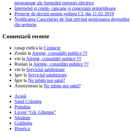
programate ale furnizării energiei electrice
Internetul și copiii- capcane și conexiuni primejdioase
Proiecte de decizii pentru ședința CL din 11.02.2019
Notificarea Cancelariei de Stat privind gestionarea deșeurilor
din teritoriu
Comentarii recente
casap rodica
la
Contacte
Zosim
la
Atenție, consultări publice !!!
vm
la
Atenție, consultări publice !!!
Ruslan
la
Atenție, consultări publice !!!
vm
la
Serviciul salubrizare
Igor
la
Serviciul salubrizare
Igor
la
Ne iubim noi satul?
Anonymous
la
Ne iubim noi satul?
Acasă
Satul Colonița
Primăria
Liceul “Gh. Ghimpu”
Sănătate
Grădinița
Biserica