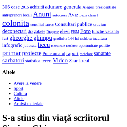
adunare generala
306 case
achizitii
2015
Alegeri prezidentiale
Anunt
Aviz
antreprenori locali
autocross
clasa I
Bazin
colonita
Consultari publice
craciun
consiliul satesc
Foto
deconectari
elevi
dragobete
functie vacanta
Dragoste
FISM
gheorghe ghimpu
furt
incultura
gradinita 144
hai moldova
liceu
infografic
politie
judecata
oportunitate
mortalitate
natalitate
primar
proiecte
sanatate
raport
Pune umarul
reciclare
sarbatori
Video
Ziar local
teren
statistica
Altele
Avere la vedere
Sport
Cultura
Altele
Arhivă materiale
S-a stins din viaţă scriitorul