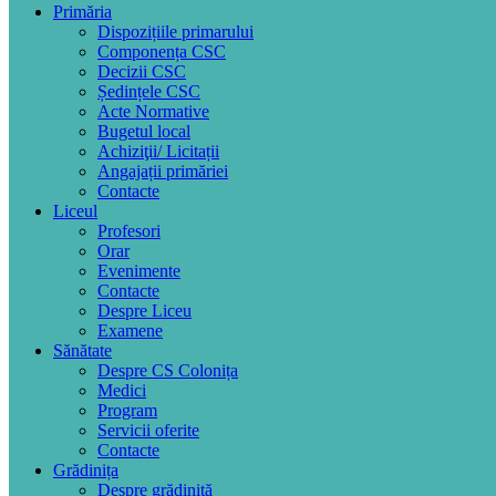
Primăria
Dispozițiile primarului
Componența CSC
Decizii CSC
Ședințele CSC
Acte Normative
Bugetul local
Achiziţii/ Licitații
Angajații primăriei
Contacte
Liceul
Profesori
Orar
Evenimente
Contacte
Despre Liceu
Examene
Sănătate
Despre CS Colonița
Medici
Program
Servicii oferite
Contacte
Grădinița
Despre grădiniță