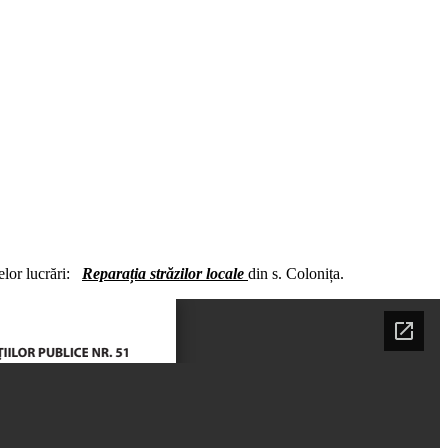
elor lucrări:
Reparația străzilor locale
din s. Colonița.