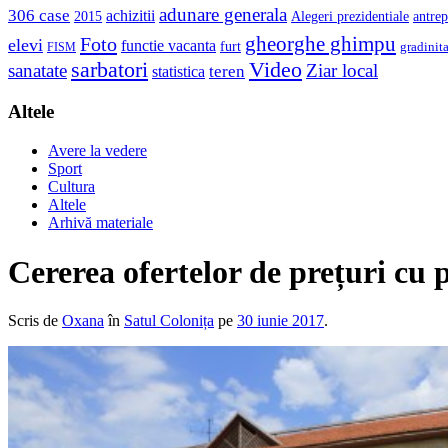
adunare generala
306 case
achizitii
2015
Alegeri prezidentiale
antrep
gheorghe ghimpu
Foto
elevi
functie vacanta
furt
gradinit
FISM
sarbatori
Video
sanatate
Ziar local
teren
statistica
Altele
Avere la vedere
Sport
Cultura
Altele
Arhivă materiale
Cererea ofertelor de prețuri cu p
Scris de
Oxana
în
Satul Colonița
pe
30 iunie 2017
.