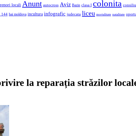
colonita
Anunt
Aviz
renori locali
autocross
clasa I
consiliu
Bazin
liceu
infografic
incultura
a 144
judecata
oport
hai moldova
mortalitate
natalitate
rivire la reparația străzilor local