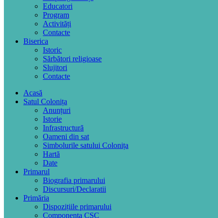
Educatori
Program
Activități
Contacte
Biserica
Istoric
Sărbători religioase
Slujitori
Contacte
Acasă
Satul Colonița
Anunțuri
Istorie
Infrastructură
Oameni din sat
Simbolurile satului Colonița
Hartă
Date
Primarul
Biografia primarului
Discursuri/Declaratii
Primăria
Dispozițiile primarului
Componența CSC