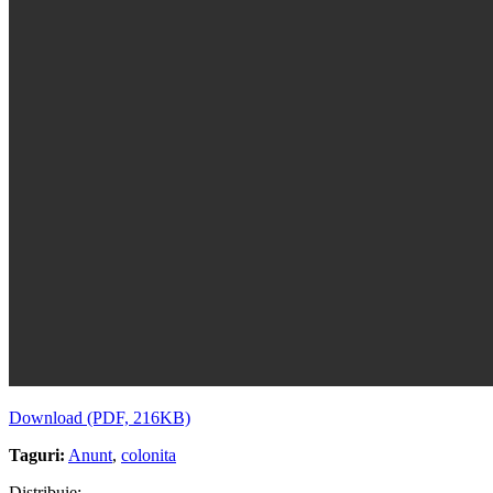
Download (PDF, 216KB)
Taguri:
Anunt
,
colonita
Distribuie: