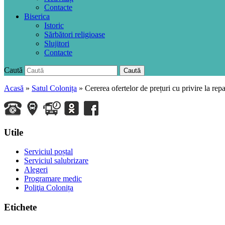
Contacte
Biserica
Istoric
Sărbători religioase
Slujitori
Contacte
Caută
Caută
Acasă
»
Satul Colonița
»
Cererea ofertelor de prețuri cu privire la repa
Utile
Serviciul poștal
Serviciul salubrizare
Alegeri
Programare medic
Poliţia Colonița
Etichete