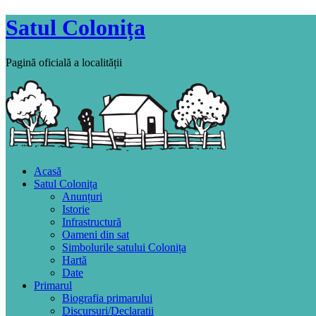
Satul Colonița
Pagină oficială a localității
Acasă
Satul Colonița
Anunțuri
Istorie
Infrastructură
Oameni din sat
Simbolurile satului Colonița
Hartă
Date
Primarul
Biografia primarului
Discursuri/Declaratii