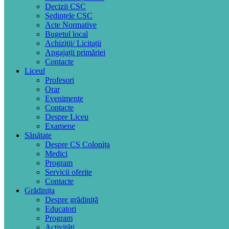
Decizii CSC
Ședințele CSC
Acte Normative
Bugetul local
Achiziţii/ Licitații
Angajații primăriei
Contacte
Liceul
Profesori
Orar
Evenimente
Contacte
Despre Liceu
Examene
Sănătate
Despre CS Colonița
Medici
Program
Servicii oferite
Contacte
Grădinița
Despre grădiniță
Educatori
Program
Activități