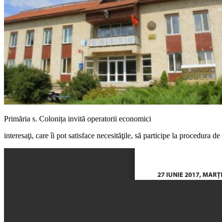
Primăria s. Colonița invită operatorii economici
interesaţi, care îi pot satisface necesităţile, să participe la procedura de