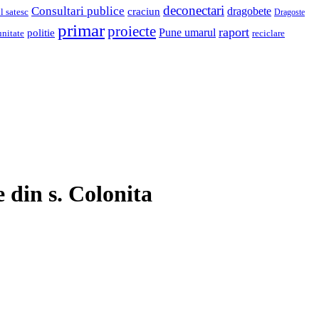
deconectari
Consultari publice
dragobete
craciun
l satesc
Dragoste
primar
proiecte
raport
Pune umarul
politie
unitate
reciclare
e din s. Colonita