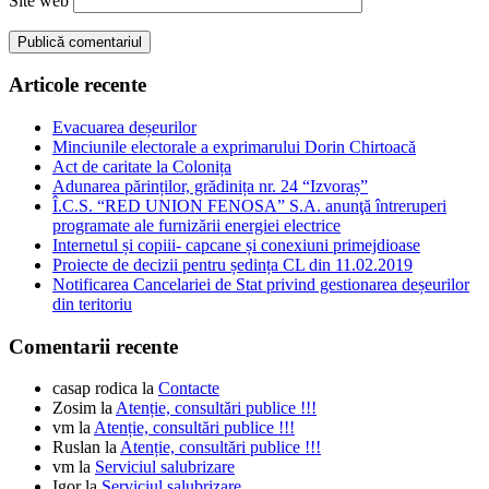
Site web
Articole recente
Evacuarea deșeurilor
Minciunile electorale a exprimarului Dorin Chirtoacă
Act de caritate la Colonița
Adunarea părinților, grădinița nr. 24 “Izvoraș”
Î.C.S. “RED UNION FENOSA” S.A. anunţă întreruperi
programate ale furnizării energiei electrice
Internetul și copiii- capcane și conexiuni primejdioase
Proiecte de decizii pentru ședința CL din 11.02.2019
Notificarea Cancelariei de Stat privind gestionarea deșeurilor
din teritoriu
Comentarii recente
casap rodica
la
Contacte
Zosim
la
Atenție, consultări publice !!!
vm
la
Atenție, consultări publice !!!
Ruslan
la
Atenție, consultări publice !!!
vm
la
Serviciul salubrizare
Igor
la
Serviciul salubrizare