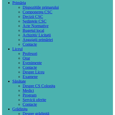
Primăria
Dispozițiile primarului
Componența CSC
Decizii CSC
Ședințele CSC
Acte Normative
Bugetul local
Achiziţii/ Licitații
Angajații primăriei
Contacte
Liceul
Profesori
Orar
Evenimente
Contacte
Despre Liceu
Examene
Sănătate
Despre CS Colonița
Medici
Program
Servicii oferite
Contacte
Grădinița
Despre grădiniță