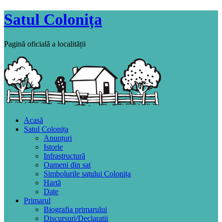
Satul Colonița
Pagină oficială a localității
Acasă
Satul Colonița
Anunțuri
Istorie
Infrastructură
Oameni din sat
Simbolurile satului Colonița
Hartă
Date
Primarul
Biografia primarului
Discursuri/Declaratii