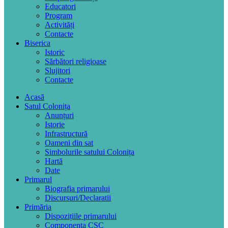
Educatori
Program
Activități
Contacte
Biserica
Istoric
Sărbători religioase
Slujitori
Contacte
Acasă
Satul Colonița
Anunțuri
Istorie
Infrastructură
Oameni din sat
Simbolurile satului Colonița
Hartă
Date
Primarul
Biografia primarului
Discursuri/Declaratii
Primăria
Dispozițiile primarului
Componența CSC