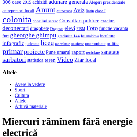
adunare generala
306 case
achizitii
2015
Alegeri prezidentiale
Anunt
Aviz
antreprenori locali
autocross
clasa I
Bazin
colonita
Consultari publice
craciun
consiliul satesc
Foto
deconectari
elevi
dragobete
functie vacanta
Dragoste
FISM
gheorghe ghimpu
furt
incultura
gradinita 144
hai moldova
liceu
infografic
politie
judecata
oportunitate
mortalitate
natalitate
primar
proiecte
sanatate
raport
Pune umarul
reciclare
sarbatori
Video
Ziar local
teren
statistica
Altele
Avere la vedere
Sport
Cultura
Altele
Arhivă materiale
Miercuri rămînem fără energie
electrică