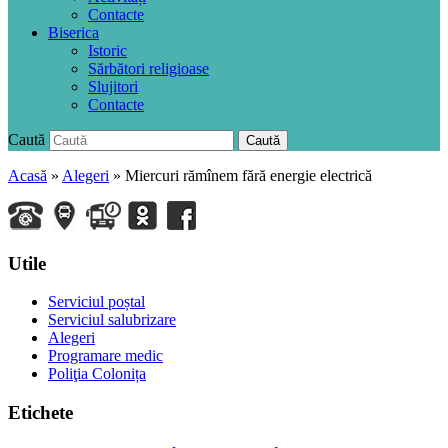
Contacte
Biserica
Istoric
Sărbători religioase
Slujitori
Contacte
Caută
Caută
Acasă
»
Alegeri
»
Miercuri rămînem fără energie electrică
Utile
Serviciul poștal
Serviciul salubrizare
Alegeri
Programare medic
Poliţia Colonița
Etichete