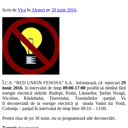
Scris de
Vica
în
Alegeri
pe
28 iunie 2016
.
Î.C.S. “RED UNION FENOSA” S.A. informează, că miercuri
29
iunie 2016
, în intervalul de timp
09:00-17:00
posibil să rămînă fără
energie electrică străzile Budeşti, Hotin, Lăutarilor, Ştefan Neagă,
Nicolina, Răsăritului, Tineretului, Trandafirilor -parţial. Va
fi deconectată de la energie electrică şi strada Vadul lui Vodă,
Coloniţa – parţial în intervalul de timp între 09:10 – 13:00.
Pentru ziua de joi 30 iunie, nu se programează alte deconectări.
Taguri:
deconectari