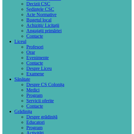
Decizii CSC
Ședințele CSC
Acte Normative
Bugetul local
Achiziţii/ Licitații
Angajații primăriei
Contacte
Liceul
Profesori
Orar
Evenimente
Contacte
Despre Liceu
Examene
Sănătate
Despre CS Colonița
Medici
Program
Servicii oferite
Contacte
Grădinița
Despre grădiniță
Educatori
Program
Activități