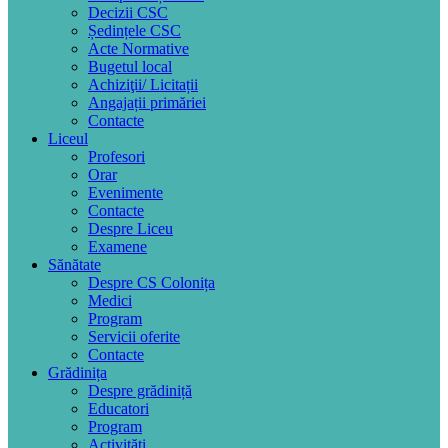
Decizii CSC
Ședințele CSC
Acte Normative
Bugetul local
Achiziţii/ Licitații
Angajații primăriei
Contacte
Liceul
Profesori
Orar
Evenimente
Contacte
Despre Liceu
Examene
Sănătate
Despre CS Colonița
Medici
Program
Servicii oferite
Contacte
Grădinița
Despre grădiniță
Educatori
Program
Activități