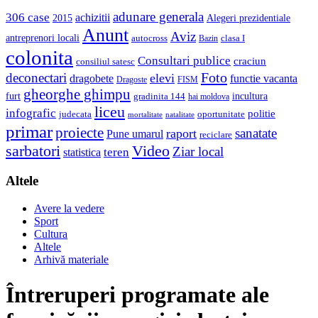
adunare generala
306 case
achizitii
2015
Alegeri prezidentiale
Anunt
Aviz
antreprenori locali
autocross
clasa I
Bazin
colonita
Consultari publice
craciun
consiliul satesc
Foto
deconectari
elevi
dragobete
functie vacanta
Dragoste
FISM
gheorghe ghimpu
furt
incultura
gradinita 144
hai moldova
liceu
infografic
politie
judecata
oportunitate
mortalitate
natalitate
primar
proiecte
sanatate
raport
Pune umarul
reciclare
sarbatori
Video
Ziar local
teren
statistica
Altele
Avere la vedere
Sport
Cultura
Altele
Arhivă materiale
Întreruperi programate ale