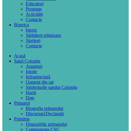
Educatori
Program
Activități
Contacte
Biserica
Istoric
Sărbători religioase
Slujitori
Contacte
Acasă
Satul Colonița
Anunțuri
Istorie
Infrastructură
Oameni din sat
Simbolurile satului Colonița
Hartă
Date
Primarul
Biografia primarului
Discursuri/Declaratii
Primăria
Dispozițiile primarului
Componența CSC