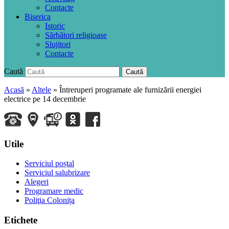
Contacte
Biserica
Istoric
Sărbători religioase
Slujitori
Contacte
Caută
Caută
Acasă
»
Altele
»
Întreruperi programate ale furnizării energiei
electrice pe 14 decembrie
Utile
Serviciul poștal
Serviciul salubrizare
Alegeri
Programare medic
Poliţia Colonița
Etichete