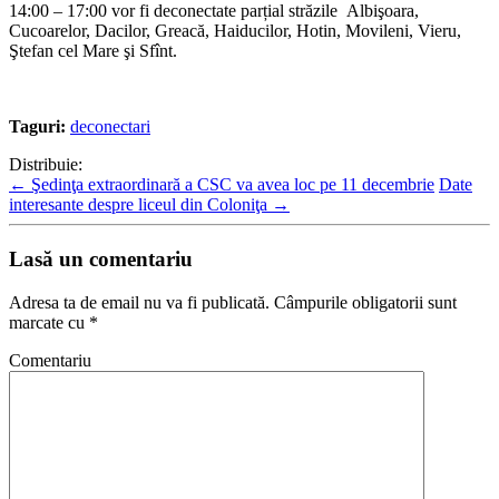
14:00 – 17:00 vor fi deconectate parțial străzile Albişoara,
Cucoarelor, Dacilor, Greacă, Haiducilor, Hotin, Movileni, Vieru,
Ştefan cel Mare şi Sfînt.
Taguri:
deconectari
Distribuie:
←
Şedinţa extraordinară a CSC va avea loc pe 11 decembrie
Date
interesante despre liceul din Coloniţa
→
Lasă un comentariu
Adresa ta de email nu va fi publicată.
Câmpurile obligatorii sunt
marcate cu
*
Comentariu