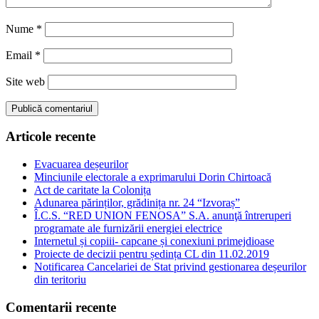
Nume
*
Email
*
Site web
Articole recente
Evacuarea deșeurilor
Minciunile electorale a exprimarului Dorin Chirtoacă
Act de caritate la Colonița
Adunarea părinților, grădinița nr. 24 “Izvoraș”
Î.C.S. “RED UNION FENOSA” S.A. anunţă întreruperi
programate ale furnizării energiei electrice
Internetul și copiii- capcane și conexiuni primejdioase
Proiecte de decizii pentru ședința CL din 11.02.2019
Notificarea Cancelariei de Stat privind gestionarea deșeurilor
din teritoriu
Comentarii recente