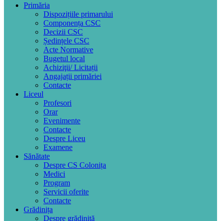
Primăria
Dispozițiile primarului
Componența CSC
Decizii CSC
Ședințele CSC
Acte Normative
Bugetul local
Achiziţii/ Licitații
Angajații primăriei
Contacte
Liceul
Profesori
Orar
Evenimente
Contacte
Despre Liceu
Examene
Sănătate
Despre CS Colonița
Medici
Program
Servicii oferite
Contacte
Grădinița
Despre grădiniță