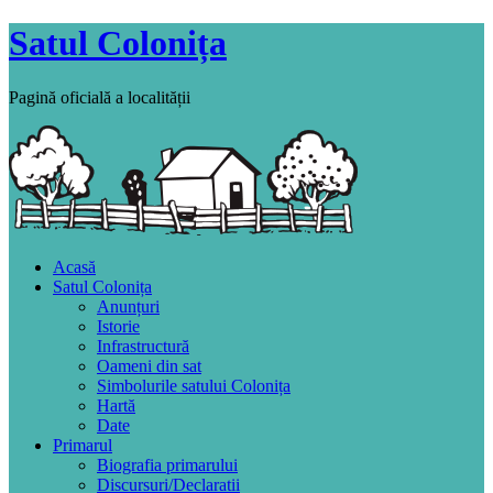
Satul Colonița
Pagină oficială a localității
Acasă
Satul Colonița
Anunțuri
Istorie
Infrastructură
Oameni din sat
Simbolurile satului Colonița
Hartă
Date
Primarul
Biografia primarului
Discursuri/Declaratii