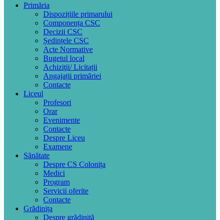
Primăria
Dispozițiile primarului
Componența CSC
Decizii CSC
Ședințele CSC
Acte Normative
Bugetul local
Achiziţii/ Licitații
Angajații primăriei
Contacte
Liceul
Profesori
Orar
Evenimente
Contacte
Despre Liceu
Examene
Sănătate
Despre CS Colonița
Medici
Program
Servicii oferite
Contacte
Grădinița
Despre grădiniță