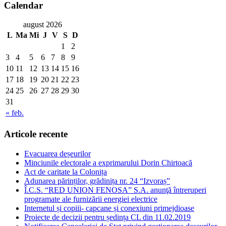
Calendar
august 2026
L
Ma
Mi
J
V
S
D
1
2
3
4
5
6
7
8
9
10
11
12
13
14
15
16
17
18
19
20
21
22
23
24
25
26
27
28
29
30
31
« feb.
Articole recente
Evacuarea deșeurilor
Minciunile electorale a exprimarului Dorin Chirtoacă
Act de caritate la Colonița
Adunarea părinților, grădinița nr. 24 “Izvoraș”
Î.C.S. “RED UNION FENOSA” S.A. anunţă întreruperi
programate ale furnizării energiei electrice
Internetul și copiii- capcane și conexiuni primejdioase
Proiecte de decizii pentru ședința CL din 11.02.2019