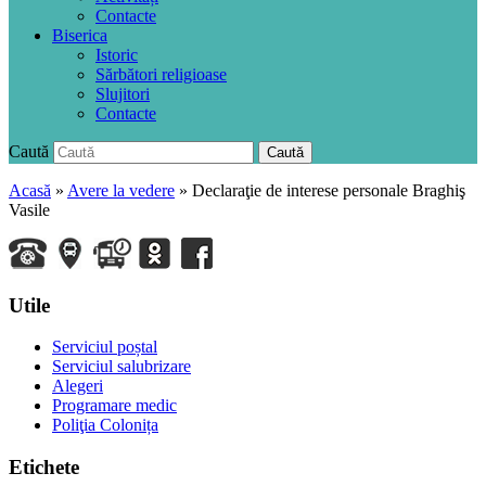
Contacte
Biserica
Istoric
Sărbători religioase
Slujitori
Contacte
Caută
Caută
Acasă
»
Avere la vedere
»
Declaraţie de interese personale Braghiş
Vasile
Utile
Serviciul poștal
Serviciul salubrizare
Alegeri
Programare medic
Poliţia Colonița
Etichete