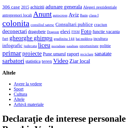
adunare generala
306 case
achizitii
2015
Alegeri prezidentiale
Anunt
Aviz
antreprenori locali
autocross
clasa I
Bazin
colonita
Consultari publice
craciun
consiliul satesc
Foto
deconectari
elevi
dragobete
functie vacanta
Dragoste
FISM
gheorghe ghimpu
furt
incultura
gradinita 144
hai moldova
liceu
infografic
politie
judecata
oportunitate
mortalitate
natalitate
primar
proiecte
sanatate
raport
Pune umarul
reciclare
sarbatori
Video
Ziar local
teren
statistica
Altele
Avere la vedere
Sport
Cultura
Altele
Arhivă materiale
Declaraţie de interese personale