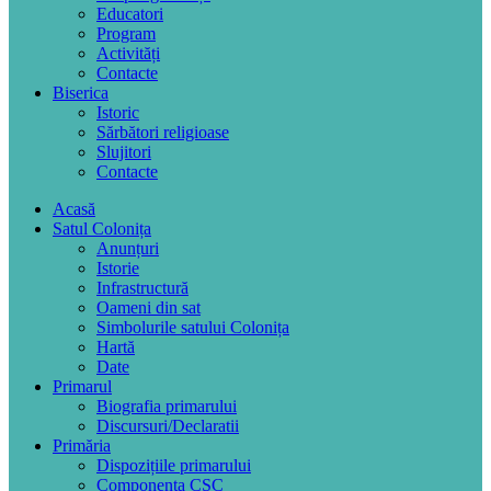
Educatori
Program
Activități
Contacte
Biserica
Istoric
Sărbători religioase
Slujitori
Contacte
Acasă
Satul Colonița
Anunțuri
Istorie
Infrastructură
Oameni din sat
Simbolurile satului Colonița
Hartă
Date
Primarul
Biografia primarului
Discursuri/Declaratii
Primăria
Dispozițiile primarului
Componența CSC