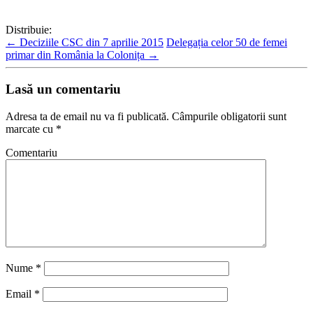
Distribuie:
←
Deciziile CSC din 7 aprilie 2015
Delegația celor 50 de femei
primar din România la Colonița
→
Lasă un comentariu
Adresa ta de email nu va fi publicată.
Câmpurile obligatorii sunt
marcate cu
*
Comentariu
Nume
*
Email
*