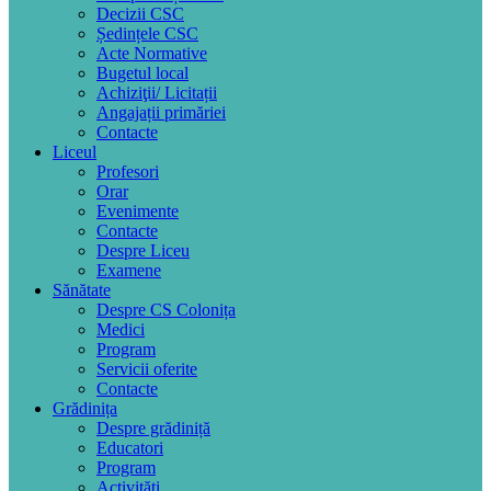
Decizii CSC
Ședințele CSC
Acte Normative
Bugetul local
Achiziţii/ Licitații
Angajații primăriei
Contacte
Liceul
Profesori
Orar
Evenimente
Contacte
Despre Liceu
Examene
Sănătate
Despre CS Colonița
Medici
Program
Servicii oferite
Contacte
Grădinița
Despre grădiniță
Educatori
Program
Activități