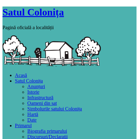
Satul Colonița
Pagină oficială a localității
Acasă
Satul Colonița
Anunțuri
Istorie
Infrastructură
Oameni din sat
Simbolurile satului Colonița
Hartă
Date
Primarul
Biografia primarului
Discursuri/Declaratii