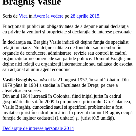
Braghiş Vasile
Scris de
Vica
în
Avere la vedere
pe
28 aprilie 2015
.
Funcţionarii publici au obligativitatea de a depune anual declaraţia
cu privire la venituri şi proprietate şi declaraţia de interese personale.
În declaraţia sa, Braghiş Vasile indică că deţine funţia de specialist
relaţii funciare. Nu deţine calitatea de fondator sau membru în
organele de conducere, administrare, revizie sau control în cadrul
organizaţiilor necomerciale sau partide politice. Domnul Braghiş nu
deţine nici relaţii cu organizaţii internaționale sau calitatea de asociat
sau acţionat al unui agent economic.
Vasile Braghiş
s-a născut la 21 august 1957, în satul Tohatin. Din
1979 până în 1984 a studiat la Facultatea de Drept, pe care a
absolvit-o cu succes.
Din anul 1984 lucrează în Colonița, fiind inițial jurist în cadrul
gospodărie din sat. În 2009 la propunerea primarului Gh. Calancea,
Vasile Braghiș, cunoscând satul și specificul problemelor a fost
invitat ca jurist în cadrul primăriei. În prezent domnul Braghiş ocupă
funcţia de inginer cadastral (1 unitate) şi jurist (0,5 unități).
Declaraţie de interese personale 2014