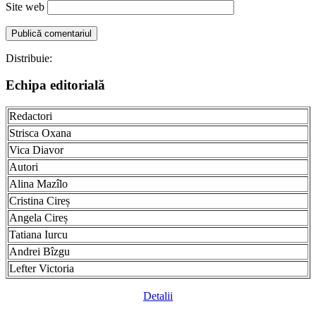
Site web
Distribuie:
Echipa editorială
Redactori
Strisca Oxana
Vica Diavor
Autori
Alina Mazîlo
Cristina Cireș
Angela Cireș
Tatiana Iurcu
Andrei Bîzgu
Lefter Victoria
Detalii