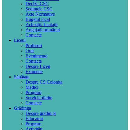
Decizii CSC
Ședințele CSC
Acte Normative
Bugetul local
Achiziţii/ Licitații
Angajații primăriei
Contacte
Liceul
Profesori
Orar
Evenimente
Contacte
Despre Liceu
Examene
Sănătate
Despre CS Colonița
Medici
Program
Servicii oferite
Contacte
Grădinița
Despre grădiniță
Educatori
Program
Activități