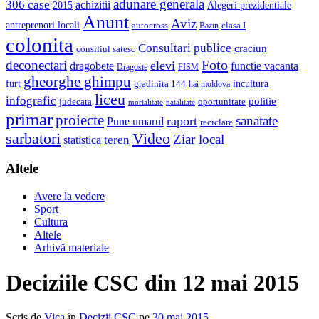
adunare generala
306 case
achizitii
2015
Alegeri prezidentiale
Anunt
Aviz
antreprenori locali
autocross
clasa I
Bazin
colonita
Consultari publice
craciun
consiliul satesc
Foto
deconectari
elevi
dragobete
functie vacanta
Dragoste
FISM
gheorghe ghimpu
furt
incultura
gradinita 144
hai moldova
liceu
infografic
politie
judecata
oportunitate
mortalitate
natalitate
primar
proiecte
sanatate
raport
Pune umarul
reciclare
sarbatori
Video
Ziar local
teren
statistica
Altele
Avere la vedere
Sport
Cultura
Altele
Arhivă materiale
Deciziile CSC din 12 mai 2015
Scris de
Vica
în
Decizii CSC
pe
30 mai 2015
.