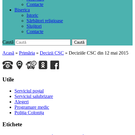
Contacte
Biserica
Istoric
Sărbători religioase
Slujitori
Contacte
Caută
Caută
Acasă
»
Primăria
»
Decizii CSC
»
Deciziile CSC din 12 mai 2015
Utile
Serviciul poștal
Serviciul salubrizare
Alegeri
Programare medic
Poliţia Colonița
Etichete