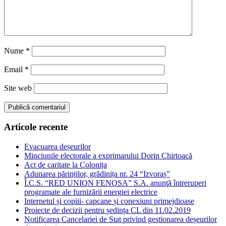
Nume
*
Email
*
Site web
Articole recente
Evacuarea deșeurilor
Minciunile electorale a exprimarului Dorin Chirtoacă
Act de caritate la Colonița
Adunarea părinților, grădinița nr. 24 “Izvoraș”
Î.C.S. “RED UNION FENOSA” S.A. anunţă întreruperi
programate ale furnizării energiei electrice
Internetul și copiii- capcane și conexiuni primejdioase
Proiecte de decizii pentru ședința CL din 11.02.2019
Notificarea Cancelariei de Stat privind gestionarea deșeurilor