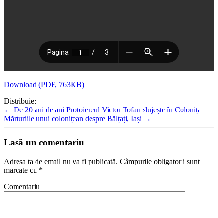
Download (PDF, 763KB)
Distribuie:
←
De 20 ani de ani Protoiereul Victor Tofan slujește în Colonița
Mărturiile unui colonițean despre Bălțați, Iași
→
Lasă un comentariu
Adresa ta de email nu va fi publicată.
Câmpurile obligatorii sunt
marcate cu
*
Comentariu