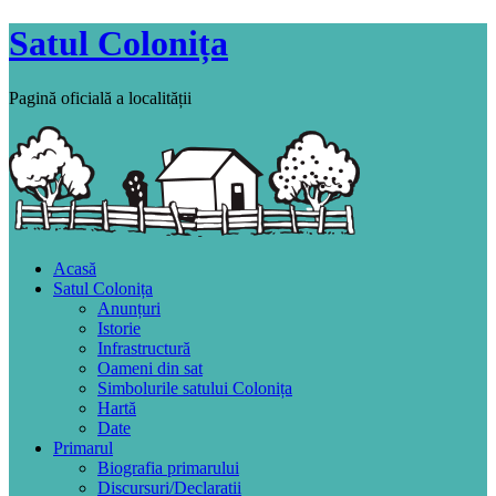
Satul Colonița
Pagină oficială a localității
Acasă
Satul Colonița
Anunțuri
Istorie
Infrastructură
Oameni din sat
Simbolurile satului Colonița
Hartă
Date
Primarul
Biografia primarului
Discursuri/Declaratii