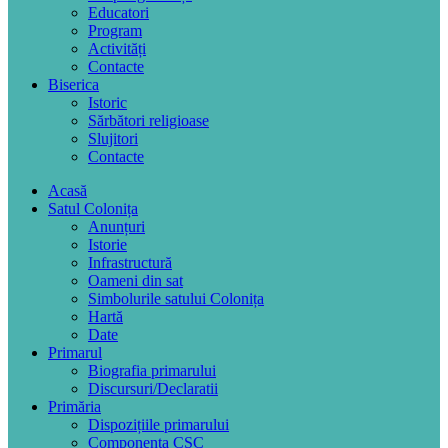
Educatori
Program
Activități
Contacte
Biserica
Istoric
Sărbători religioase
Slujitori
Contacte
Acasă
Satul Colonița
Anunțuri
Istorie
Infrastructură
Oameni din sat
Simbolurile satului Colonița
Hartă
Date
Primarul
Biografia primarului
Discursuri/Declaratii
Primăria
Dispozițiile primarului
Componența CSC