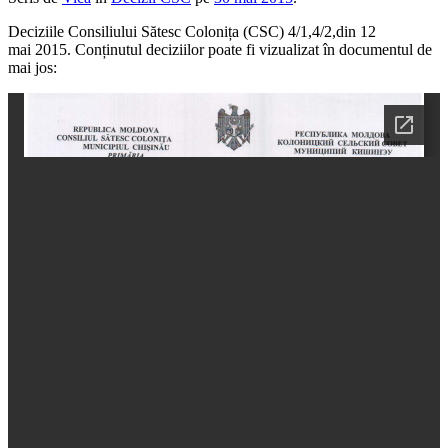
Deciziile Consiliului Sătesc Colonița (CSC) 4/1,4/2,din 12
mai 2015. Conținutul deciziilor poate fi vizualizat în documentul de
mai jos: