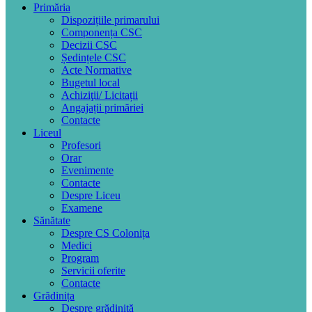
Primăria
Dispozițiile primarului
Componența CSC
Decizii CSC
Ședințele CSC
Acte Normative
Bugetul local
Achiziţii/ Licitații
Angajații primăriei
Contacte
Liceul
Profesori
Orar
Evenimente
Contacte
Despre Liceu
Examene
Sănătate
Despre CS Colonița
Medici
Program
Servicii oferite
Contacte
Grădinița
Despre grădiniță