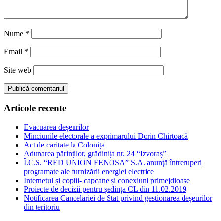
Nume
*
Email
*
Site web
Articole recente
Evacuarea deșeurilor
Minciunile electorale a exprimarului Dorin Chirtoacă
Act de caritate la Colonița
Adunarea părinților, grădinița nr. 24 “Izvoraș”
Î.C.S. “RED UNION FENOSA” S.A. anunţă întreruperi
programate ale furnizării energiei electrice
Internetul și copiii- capcane și conexiuni primejdioase
Proiecte de decizii pentru ședința CL din 11.02.2019
Notificarea Cancelariei de Stat privind gestionarea deșeurilor
din teritoriu