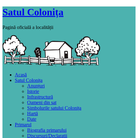
Satul Colonița
Pagină oficială a localității
Acasă
Satul Colonița
Anunțuri
Istorie
Infrastructură
Oameni din sat
Simbolurile satului Colonița
Hartă
Date
Primarul
Biografia primarului
Discursuri/Declaratii