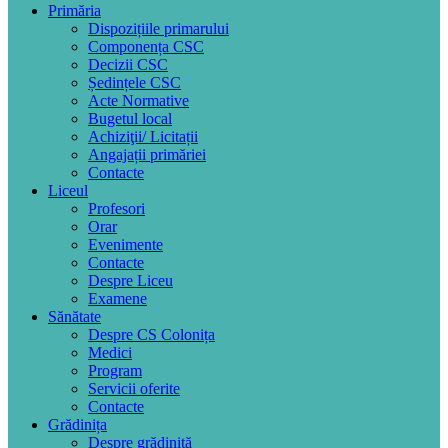
Primăria
Dispozițiile primarului
Componența CSC
Decizii CSC
Ședințele CSC
Acte Normative
Bugetul local
Achiziţii/ Licitații
Angajații primăriei
Contacte
Liceul
Profesori
Orar
Evenimente
Contacte
Despre Liceu
Examene
Sănătate
Despre CS Colonița
Medici
Program
Servicii oferite
Contacte
Grădinița
Despre grădiniță