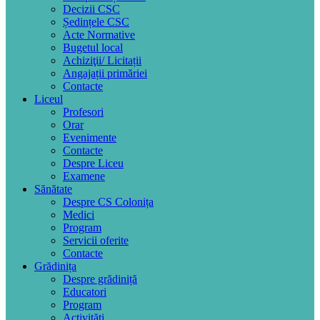
Decizii CSC
Ședințele CSC
Acte Normative
Bugetul local
Achiziţii/ Licitații
Angajații primăriei
Contacte
Liceul
Profesori
Orar
Evenimente
Contacte
Despre Liceu
Examene
Sănătate
Despre CS Colonița
Medici
Program
Servicii oferite
Contacte
Grădinița
Despre grădiniță
Educatori
Program
Activități