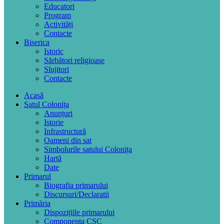
Educatori
Program
Activități
Contacte
Biserica
Istoric
Sărbători religioase
Slujitori
Contacte
Acasă
Satul Colonița
Anunțuri
Istorie
Infrastructură
Oameni din sat
Simbolurile satului Colonița
Hartă
Date
Primarul
Biografia primarului
Discursuri/Declaratii
Primăria
Dispozițiile primarului
Componența CSC