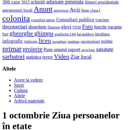
adunare generala
306 case
achizitii
2015
Alegeri prezidentiale
Anunt
Aviz
antreprenori locali
autocross
clasa I
Bazin
colonita
Consultari publice
craciun
consiliul satesc
Foto
deconectari
elevi
dragobete
functie vacanta
Dragoste
FISM
gheorghe ghimpu
furt
incultura
gradinita 144
hai moldova
liceu
infografic
politie
judecata
oportunitate
mortalitate
natalitate
primar
proiecte
sanatate
raport
Pune umarul
reciclare
sarbatori
Video
Ziar local
teren
statistica
Altele
Avere la vedere
Sport
Cultura
Altele
Arhivă materiale
1 octombrie Ziua persoanelor
în etate