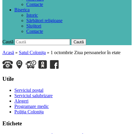
Contacte
Biserica
Istoric
Sărbători religioase
Slujitori
Contacte
Caută
Caută
Acasă
»
Satul Colonița
»
1 octombrie Ziua persoanelor în etate
Utile
Serviciul poștal
Serviciul salubrizare
Alegeri
Programare medic
Poliţia Colonița
Etichete