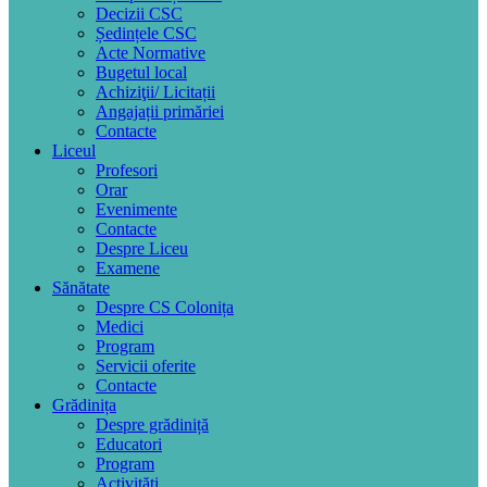
Decizii CSC
Ședințele CSC
Acte Normative
Bugetul local
Achiziţii/ Licitații
Angajații primăriei
Contacte
Liceul
Profesori
Orar
Evenimente
Contacte
Despre Liceu
Examene
Sănătate
Despre CS Colonița
Medici
Program
Servicii oferite
Contacte
Grădinița
Despre grădiniță
Educatori
Program
Activități