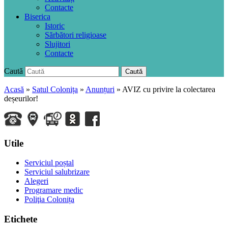
Contacte
Biserica
Istoric
Sărbători religioase
Slujitori
Contacte
Caută
Caută
Acasă
»
Satul Colonița
»
Anunțuri
»
AVIZ cu privire la colectarea
deșeurilor!
Utile
Serviciul poștal
Serviciul salubrizare
Alegeri
Programare medic
Poliţia Colonița
Etichete