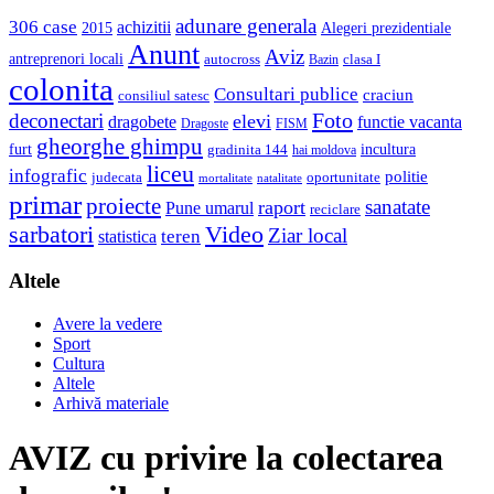
adunare generala
306 case
achizitii
2015
Alegeri prezidentiale
Anunt
Aviz
antreprenori locali
autocross
clasa I
Bazin
colonita
Consultari publice
craciun
consiliul satesc
Foto
deconectari
elevi
dragobete
functie vacanta
Dragoste
FISM
gheorghe ghimpu
furt
incultura
gradinita 144
hai moldova
liceu
infografic
politie
judecata
oportunitate
mortalitate
natalitate
primar
proiecte
sanatate
raport
Pune umarul
reciclare
sarbatori
Video
Ziar local
teren
statistica
Altele
Avere la vedere
Sport
Cultura
Altele
Arhivă materiale
AVIZ cu privire la colectarea