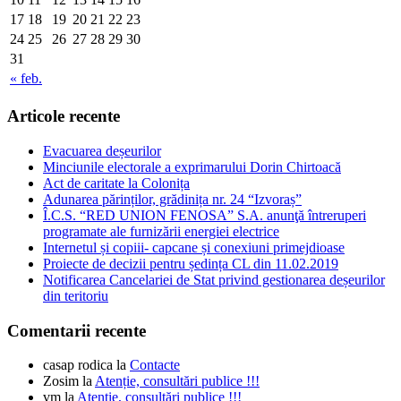
17
18
19
20
21
22
23
24
25
26
27
28
29
30
31
« feb.
Articole recente
Evacuarea deșeurilor
Minciunile electorale a exprimarului Dorin Chirtoacă
Act de caritate la Colonița
Adunarea părinților, grădinița nr. 24 “Izvoraș”
Î.C.S. “RED UNION FENOSA” S.A. anunţă întreruperi
programate ale furnizării energiei electrice
Internetul și copiii- capcane și conexiuni primejdioase
Proiecte de decizii pentru ședința CL din 11.02.2019
Notificarea Cancelariei de Stat privind gestionarea deșeurilor
din teritoriu
Comentarii recente
casap rodica
la
Contacte
Zosim
la
Atenție, consultări publice !!!
vm
la
Atenție, consultări publice !!!