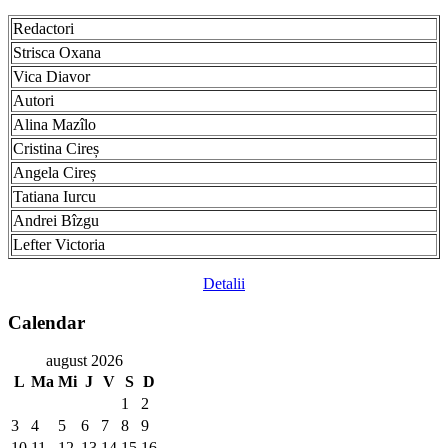
Redactori
Strisca Oxana
Vica Diavor
Autori
Alina Mazîlo
Cristina Cireș
Angela Cireș
Tatiana Iurcu
Andrei Bîzgu
Lefter Victoria
Detalii
Calendar
august 2026
L
Ma
Mi
J
V
S
D
1
2
3
4
5
6
7
8
9
10
11
12
13
14
15
16