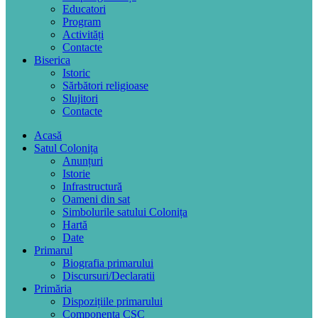
Educatori
Program
Activități
Contacte
Biserica
Istoric
Sărbători religioase
Slujitori
Contacte
Acasă
Satul Colonița
Anunțuri
Istorie
Infrastructură
Oameni din sat
Simbolurile satului Colonița
Hartă
Date
Primarul
Biografia primarului
Discursuri/Declaratii
Primăria
Dispozițiile primarului
Componența CSC