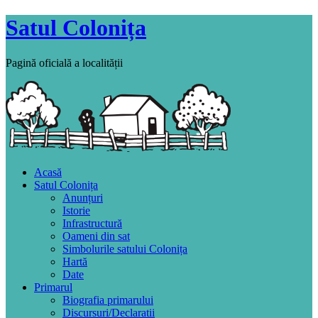
Satul Colonița
Pagină oficială a localității
Acasă
Satul Colonița
Anunțuri
Istorie
Infrastructură
Oameni din sat
Simbolurile satului Colonița
Hartă
Date
Primarul
Biografia primarului
Discursuri/Declaratii