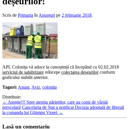
deșeurilor!
Scris de
Primaria
în
Anunțuri
pe
2 februarie 2018
.
APL Colonița vă aduce la cunoștință că începând cu 02.02.2018
serviciul de salubrizare
reîncepe
colectarea deșeurilor
conform
graficului stabilit anterior.
Taguri:
Anunt
,
Aviz
,
colonita
Distribuie:
←
Atenție!!! Spre atenția părinților, care au copii de vârstă
preșcolară
Cancelaria de Stat a notificat Decizia adoptată de liberali
la comanda lui Ghimpu Viorel
→
Lasă un comentariu