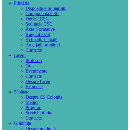
Primăria
Dispozițiile primarului
Componența CSC
Decizii CSC
Ședințele CSC
Acte Normative
Bugetul local
Achiziţii/ Licitații
Angajații primăriei
Contacte
Liceul
Profesori
Orar
Evenimente
Contacte
Despre Liceu
Examene
Sănătate
Despre CS Colonița
Medici
Program
Servicii oferite
Contacte
Grădinița
Despre grădiniță