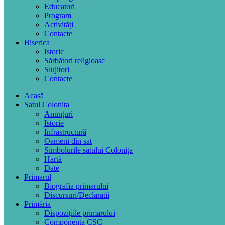
Educatori
Program
Activități
Contacte
Biserica
Istoric
Sărbători religioase
Slujitori
Contacte
Acasă
Satul Colonița
Anunțuri
Istorie
Infrastructură
Oameni din sat
Simbolurile satului Colonița
Hartă
Date
Primarul
Biografia primarului
Discursuri/Declaratii
Primăria
Dispozițiile primarului
Componența CSC