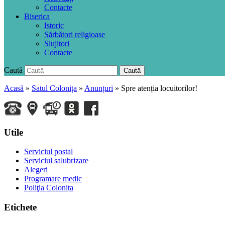
Contacte
Biserica
Istoric
Sărbători religioase
Slujitori
Contacte
Caută
Caută
Acasă
»
Satul Colonița
»
Anunțuri
»
Spre atenția locuitorilor!
Utile
Serviciul poștal
Serviciul salubrizare
Alegeri
Programare medic
Poliţia Colonița
Etichete