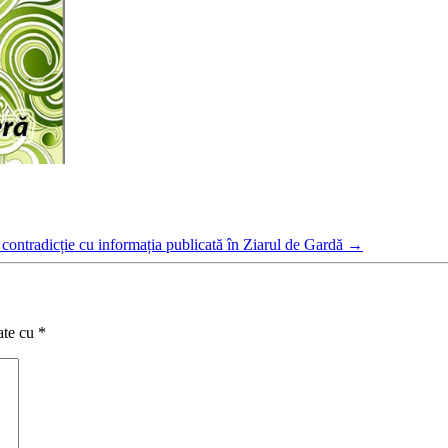
 contradicție cu informația publicată în Ziarul de Gardă
→
ate cu
*