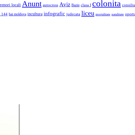
colonita
Anunt
Aviz
renori locali
autocross
clasa I
consiliu
Bazin
liceu
infografic
incultura
a 144
judecata
oport
hai moldova
mortalitate
natalitate