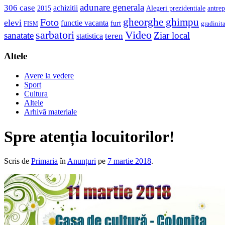
adunare generala
306 case
achizitii
2015
Alegeri prezidentiale
antrep
gheorghe ghimpu
Foto
elevi
functie vacanta
furt
gradinit
FISM
sarbatori
Video
sanatate
Ziar local
teren
statistica
Altele
Avere la vedere
Sport
Cultura
Altele
Arhivă materiale
Spre atenția locuitorilor!
Scris de
Primaria
în
Anunțuri
pe
7 martie 2018
.