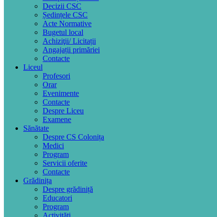
Decizii CSC
Ședințele CSC
Acte Normative
Bugetul local
Achiziţii/ Licitații
Angajații primăriei
Contacte
Liceul
Profesori
Orar
Evenimente
Contacte
Despre Liceu
Examene
Sănătate
Despre CS Colonița
Medici
Program
Servicii oferite
Contacte
Grădinița
Despre grădiniță
Educatori
Program
Activități