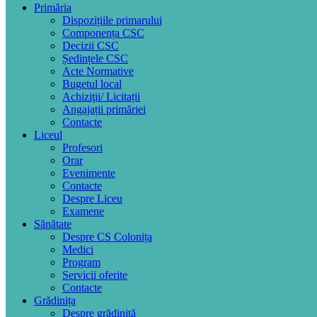
Primăria
Dispozițiile primarului
Componența CSC
Decizii CSC
Ședințele CSC
Acte Normative
Bugetul local
Achiziţii/ Licitații
Angajații primăriei
Contacte
Liceul
Profesori
Orar
Evenimente
Contacte
Despre Liceu
Examene
Sănătate
Despre CS Colonița
Medici
Program
Servicii oferite
Contacte
Grădinița
Despre grădiniță