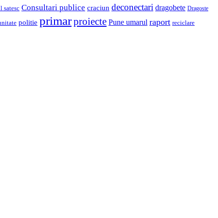
deconectari
Consultari publice
dragobete
craciun
l satesc
Dragoste
primar
proiecte
raport
Pune umarul
politie
unitate
reciclare