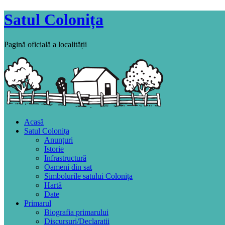
Satul Colonița
Pagină oficială a localității
Acasă
Satul Colonița
Anunțuri
Istorie
Infrastructură
Oameni din sat
Simbolurile satului Colonița
Hartă
Date
Primarul
Biografia primarului
Discursuri/Declaratii