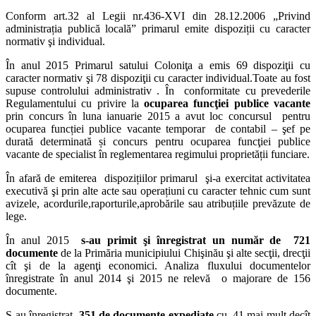
Conform art.32 al Legii nr.436-XVI din 28.12.2006 „Privind
administrația publică locală” primarul emite dispoziții cu caracter
normativ şi individual.
În anul 2015 Primarul satului Coloniţa a emis 69 dispoziţii cu
caracter normativ şi 78 dispoziţii cu caracter individual.Toate au fost
supuse controlului administrativ . În conformitate cu prevederile
Regulamentului cu privire la
ocuparea funcţiei publice vacante
prin concurs în luna ianuarie 2015 a avut loc concursul pentru
ocuparea funcției publice vacante temporar de contabil – şef pe
durată determinată și concurs pentru ocuparea funcţiei publice
vacante de specialist în reglementarea regimului proprietății funciare.
În afară de emiterea dispozițiilor primarul şi-a exercitat activitatea
executivă şi prin alte acte sau operațiuni cu caracter tehnic cum sunt
avizele, acordurile,raporturile,aprobările sau atribuțiile prevăzute de
lege.
În anul 2015
s-au primit şi înregistrat un număr de 721
documente
de la Primăria municipiului Chişinău şi alte secţii, drecţii
cît şi de la agenţi economici. Analiza fluxului documentelor
înregistrate în anul 2014 şi 2015 ne relevă o majorare de 156
documente.
S-au înregistrat
351 de documente expediate
,cu 41 mai mult decît