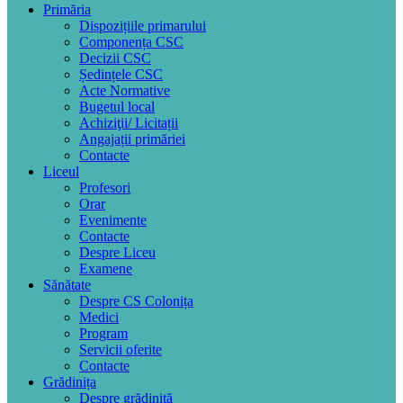
Primăria
Dispozițiile primarului
Componența CSC
Decizii CSC
Ședințele CSC
Acte Normative
Bugetul local
Achiziţii/ Licitații
Angajații primăriei
Contacte
Liceul
Profesori
Orar
Evenimente
Contacte
Despre Liceu
Examene
Sănătate
Despre CS Colonița
Medici
Program
Servicii oferite
Contacte
Grădinița
Despre grădiniță