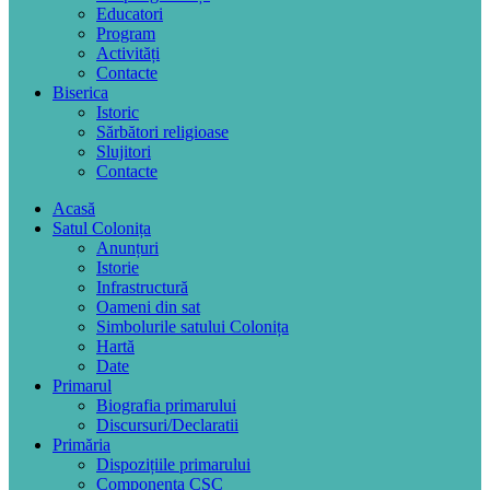
Educatori
Program
Activități
Contacte
Biserica
Istoric
Sărbători religioase
Slujitori
Contacte
Acasă
Satul Colonița
Anunțuri
Istorie
Infrastructură
Oameni din sat
Simbolurile satului Colonița
Hartă
Date
Primarul
Biografia primarului
Discursuri/Declaratii
Primăria
Dispozițiile primarului
Componența CSC