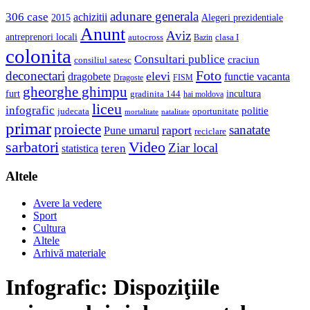
adunare generala
306 case
achizitii
2015
Alegeri prezidentiale
Anunt
Aviz
antreprenori locali
autocross
clasa I
Bazin
colonita
Consultari publice
craciun
consiliul satesc
Foto
deconectari
elevi
dragobete
functie vacanta
Dragoste
FISM
gheorghe ghimpu
furt
incultura
gradinita 144
hai moldova
liceu
infografic
politie
judecata
oportunitate
mortalitate
natalitate
primar
proiecte
sanatate
raport
Pune umarul
reciclare
sarbatori
Video
Ziar local
teren
statistica
Altele
Avere la vedere
Sport
Cultura
Altele
Arhivă materiale
Infografic: Dispoziţiile