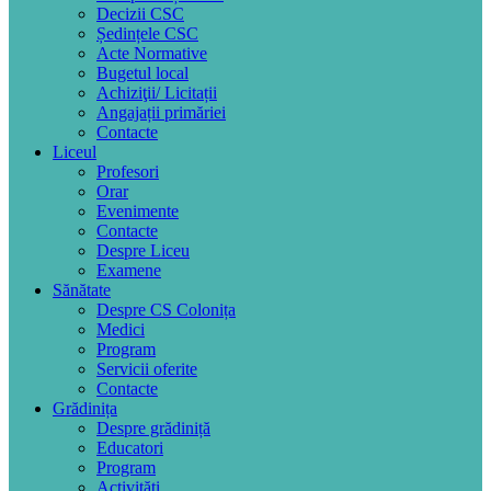
Decizii CSC
Ședințele CSC
Acte Normative
Bugetul local
Achiziţii/ Licitații
Angajații primăriei
Contacte
Liceul
Profesori
Orar
Evenimente
Contacte
Despre Liceu
Examene
Sănătate
Despre CS Colonița
Medici
Program
Servicii oferite
Contacte
Grădinița
Despre grădiniță
Educatori
Program
Activități