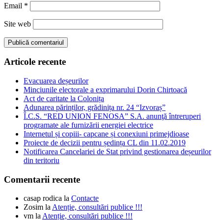
Email
*
Site web
Articole recente
Evacuarea deșeurilor
Minciunile electorale a exprimarului Dorin Chirtoacă
Act de caritate la Colonița
Adunarea părinților, grădinița nr. 24 “Izvoraș”
Î.C.S. “RED UNION FENOSA” S.A. anunţă întreruperi
programate ale furnizării energiei electrice
Internetul și copiii- capcane și conexiuni primejdioase
Proiecte de decizii pentru ședința CL din 11.02.2019
Notificarea Cancelariei de Stat privind gestionarea deșeurilor
din teritoriu
Comentarii recente
casap rodica
la
Contacte
Zosim
la
Atenție, consultări publice !!!
vm
la
Atenție, consultări publice !!!