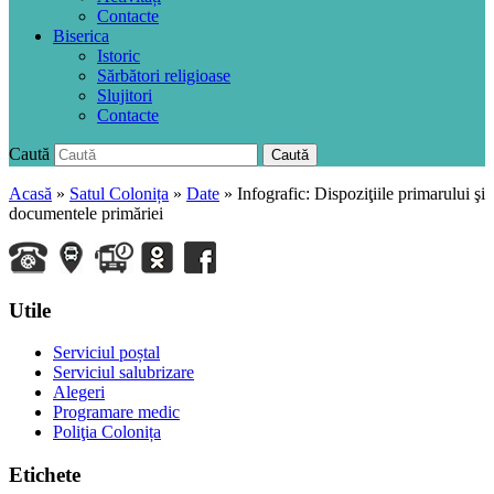
Contacte
Biserica
Istoric
Sărbători religioase
Slujitori
Contacte
Caută
Caută
Acasă
»
Satul Colonița
»
Date
»
Infografic: Dispoziţiile primarului şi
documentele primăriei
Utile
Serviciul poștal
Serviciul salubrizare
Alegeri
Programare medic
Poliţia Colonița
Etichete