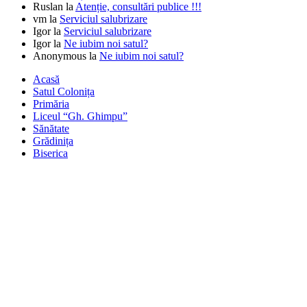
Ruslan
la
Atenție, consultări publice !!!
vm
la
Serviciul salubrizare
Igor
la
Serviciul salubrizare
Igor
la
Ne iubim noi satul?
Anonymous
la
Ne iubim noi satul?
Acasă
Satul Colonița
Primăria
Liceul “Gh. Ghimpu”
Sănătate
Grădinița
Biserica