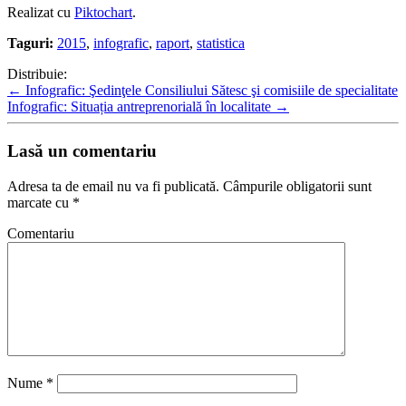
Realizat cu
Piktochart
.
Taguri:
2015
,
infografic
,
raport
,
statistica
Distribuie:
←
Infografic: Şedinţele Consiliului Sătesc şi comisiile de specialitate
Infografic: Situația antreprenorială în localitate
→
Lasă un comentariu
Adresa ta de email nu va fi publicată.
Câmpurile obligatorii sunt
marcate cu
*
Comentariu
Nume
*