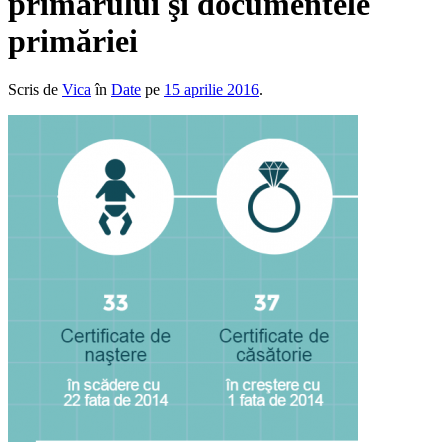
primarului şi documentele
primăriei
Scris de
Vica
în
Date
pe
15 aprilie 2016
.