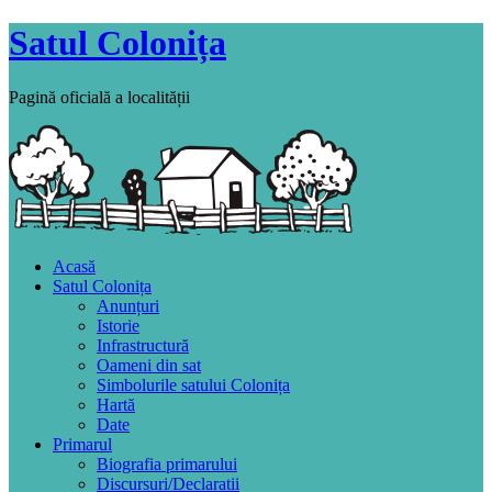
Satul Colonița
Pagină oficială a localității
Acasă
Satul Colonița
Anunțuri
Istorie
Infrastructură
Oameni din sat
Simbolurile satului Colonița
Hartă
Date
Primarul
Biografia primarului
Discursuri/Declaratii