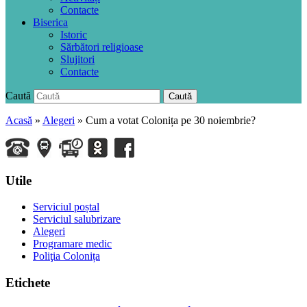
Contacte
Biserica
Istoric
Sărbători religioase
Slujitori
Contacte
Caută
Caută
Acasă
»
Alegeri
»
Cum a votat Colonița pe 30 noiembrie?
Utile
Serviciul poștal
Serviciul salubrizare
Alegeri
Programare medic
Poliţia Colonița
Etichete