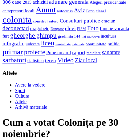
adunare generala
306 case
achizitii
2015
Alegeri prezidentiale
Anunt
Aviz
antreprenori locali
autocross
clasa I
Bazin
colonita
Consultari publice
craciun
consiliul satesc
Foto
deconectari
elevi
dragobete
functie vacanta
Dragoste
FISM
gheorghe ghimpu
furt
incultura
gradinita 144
hai moldova
liceu
infografic
politie
judecata
oportunitate
mortalitate
natalitate
primar
proiecte
sanatate
raport
Pune umarul
reciclare
sarbatori
Video
Ziar local
teren
statistica
Altele
Avere la vedere
Sport
Cultura
Altele
Arhivă materiale
Cum a votat Colonița pe 30
noiembrie?