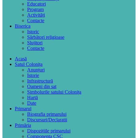
Educatori
Program
Activități
Contacte
Biserica
Istoric
Sărbători religioase
Slujitori
Contacte
Acasă
Satul Colonița
Anunțuri
Istorie
Infrastructură
Oameni din sat
Simbolurile satului Colonița
Hartă
Date
Primarul
Biografia primarului
Discursuri/Declaratii
Primăria
Dispozițiile primarului
Componența CSC