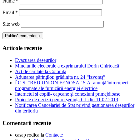
Nume
*
Email
*
Site web
Articole recente
Evacuarea deșeurilor
Minciunile electorale a exprimarului Dorin Chirtoacă
Act de caritate la Colonița
Adunarea părinților, grădinița nr. 24 “Izvoraș”
Î.C.S. “RED UNION FENOSA” S.A. anunţă întreruperi
programate ale furnizării energiei electrice
Internetul și copiii- capcane și conexiuni primejdioase
Proiecte de decizii pentru ședința CL din 11.02.2019
Notificarea Cancelariei de Stat privind gestionarea deșeurilor
din teritoriu
Comentarii recente
casap rodica
la
Contacte