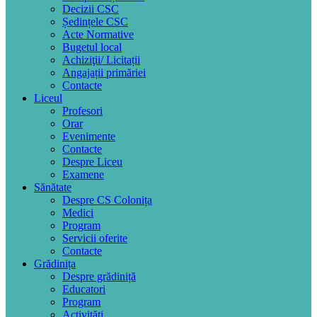
Decizii CSC
Ședințele CSC
Acte Normative
Bugetul local
Achiziţii/ Licitații
Angajații primăriei
Contacte
Liceul
Profesori
Orar
Evenimente
Contacte
Despre Liceu
Examene
Sănătate
Despre CS Colonița
Medici
Program
Servicii oferite
Contacte
Grădinița
Despre grădiniță
Educatori
Program
Activități