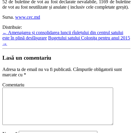
52 de buletine de vot au fost declarate nevalabile, 1169 de buletine
de vot au fost neutilizate și anulate ( inclusiv cele completate greșit).
Sursa.
www.cec.md
Distribuie:
←
Amenajarea și consolidarea luncii rîulețului din centrul satului
este în plină desfășurare
Bugetului satului Coloniţa pentru anul 2015
→
Lasă un comentariu
Adresa ta de email nu va fi publicată.
Câmpurile obligatorii sunt
marcate cu
*
Comentariu