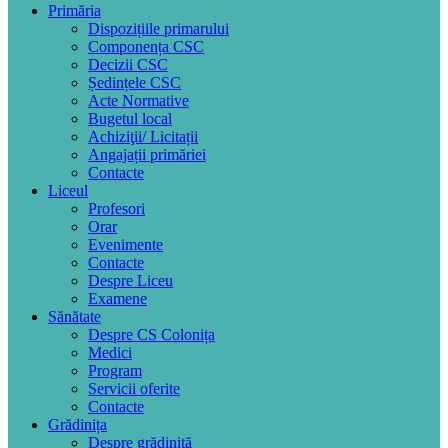
Primăria
Dispozițiile primarului
Componența CSC
Decizii CSC
Ședințele CSC
Acte Normative
Bugetul local
Achiziţii/ Licitații
Angajații primăriei
Contacte
Liceul
Profesori
Orar
Evenimente
Contacte
Despre Liceu
Examene
Sănătate
Despre CS Colonița
Medici
Program
Servicii oferite
Contacte
Grădinița
Despre grădiniță