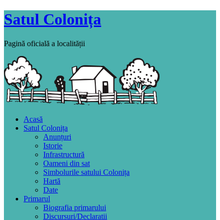
Satul Colonița
Pagină oficială a localității
Acasă
Satul Colonița
Anunțuri
Istorie
Infrastructură
Oameni din sat
Simbolurile satului Colonița
Hartă
Date
Primarul
Biografia primarului
Discursuri/Declaratii