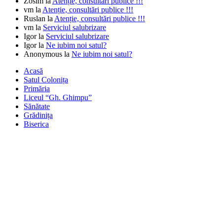
Zosim
la
Atenție, consultări publice !!!
vm
la
Atenție, consultări publice !!!
Ruslan
la
Atenție, consultări publice !!!
vm
la
Serviciul salubrizare
Igor
la
Serviciul salubrizare
Igor
la
Ne iubim noi satul?
Anonymous
la
Ne iubim noi satul?
Acasă
Satul Colonița
Primăria
Liceul “Gh. Ghimpu”
Sănătate
Grădinița
Biserica