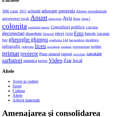
Etichete
adunare generala
306 case
achizitii
2015
Alegeri prezidentiale
Anunt
Aviz
antreprenori locali
autocross
clasa I
Bazin
colonita
Consultari publice
craciun
consiliul satesc
Foto
deconectari
elevi
dragobete
functie vacanta
Dragoste
FISM
gheorghe ghimpu
furt
incultura
gradinita 144
hai moldova
liceu
infografic
politie
judecata
oportunitate
mortalitate
natalitate
primar
proiecte
sanatate
raport
Pune umarul
reciclare
sarbatori
Video
Ziar local
teren
statistica
Altele
Avere la vedere
Sport
Cultura
Altele
Arhivă materiale
Amenajarea și consolidarea