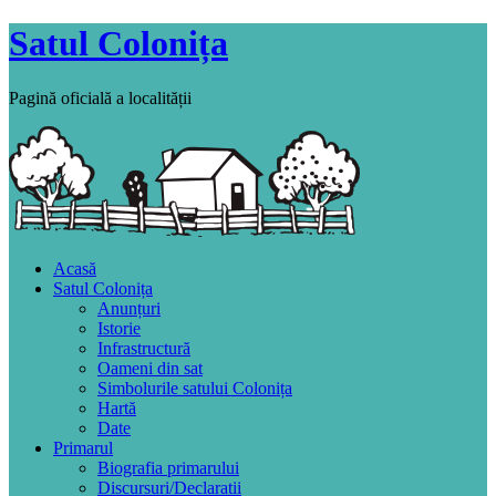
Satul Colonița
Pagină oficială a localității
Acasă
Satul Colonița
Anunțuri
Istorie
Infrastructură
Oameni din sat
Simbolurile satului Colonița
Hartă
Date
Primarul
Biografia primarului
Discursuri/Declaratii