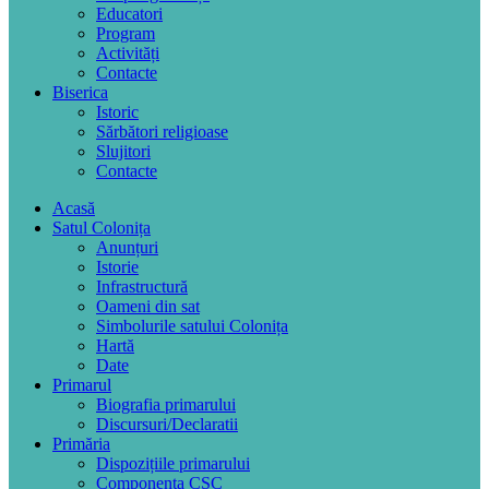
Educatori
Program
Activități
Contacte
Biserica
Istoric
Sărbători religioase
Slujitori
Contacte
Acasă
Satul Colonița
Anunțuri
Istorie
Infrastructură
Oameni din sat
Simbolurile satului Colonița
Hartă
Date
Primarul
Biografia primarului
Discursuri/Declaratii
Primăria
Dispozițiile primarului
Componența CSC