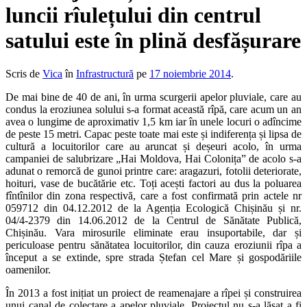
luncii rîulețului din centrul
satului este în plină desfășurare
Scris de
Vica
în
Infrastructură
pe
17 noiembrie 2014
.
De mai bine de 40 de ani, în urma scurgerii apelor pluviale, care au
condus la eroziunea solului s-a format această rîpă, care acum un an
avea o lungime de aproximativ 1,5 km iar în unele locuri o adîncime
de peste 15 metri.
Capac peste toate mai este și indiferența și lipsa de
cultură a locuitorilor care au aruncat și deșeuri acolo, în urma
campaniei de salubrizare „Hai Moldova, Hai Colonița” de acolo s-a
adunat o remorcă de gunoi printre care: aragazuri, fotolii deteriorate,
hoituri, vase de bucătărie etc. Toți acești factori au dus la poluarea
fîntînilor din zona respectivă, care a fost confirmată prin actele nr
059712 din 04.12.2012 de la Agenția Ecologică Chișinău și nr.
04/4-2379 din 14.06.2012 de la Centrul de Sănătate Publică,
Chișinău. Vara mirosurile eliminate erau insuportabile, dar și
periculoase pentru sănătatea locuitorilor, din cauza eroziunii rîpa a
început a se extinde, spre strada Ștefan cel Mare și gospodăriile
oamenilor.
În 2013 a fost inițiat un proiect de reamenajare a rîpei și construirea
unui canal de colectare a apelor pluviale. Proiectul nu s-a lăsat a fi