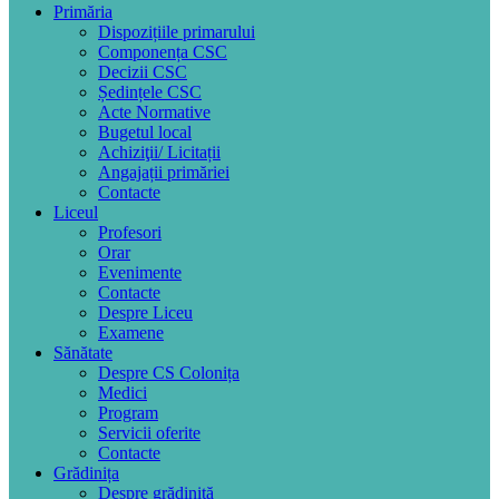
Primăria
Dispozițiile primarului
Componența CSC
Decizii CSC
Ședințele CSC
Acte Normative
Bugetul local
Achiziţii/ Licitații
Angajații primăriei
Contacte
Liceul
Profesori
Orar
Evenimente
Contacte
Despre Liceu
Examene
Sănătate
Despre CS Colonița
Medici
Program
Servicii oferite
Contacte
Grădinița
Despre grădiniță