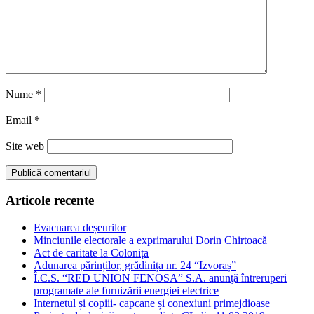
Nume
*
Email
*
Site web
Articole recente
Evacuarea deșeurilor
Minciunile electorale a exprimarului Dorin Chirtoacă
Act de caritate la Colonița
Adunarea părinților, grădinița nr. 24 “Izvoraș”
Î.C.S. “RED UNION FENOSA” S.A. anunţă întreruperi
programate ale furnizării energiei electrice
Internetul și copiii- capcane și conexiuni primejdioase