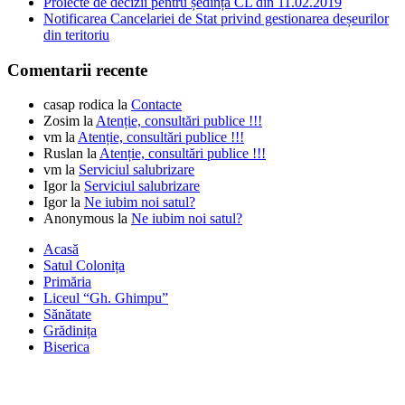
Proiecte de decizii pentru ședința CL din 11.02.2019
Notificarea Cancelariei de Stat privind gestionarea deșeurilor
din teritoriu
Comentarii recente
casap rodica
la
Contacte
Zosim
la
Atenție, consultări publice !!!
vm
la
Atenție, consultări publice !!!
Ruslan
la
Atenție, consultări publice !!!
vm
la
Serviciul salubrizare
Igor
la
Serviciul salubrizare
Igor
la
Ne iubim noi satul?
Anonymous
la
Ne iubim noi satul?
Acasă
Satul Colonița
Primăria
Liceul “Gh. Ghimpu”
Sănătate
Grădinița
Biserica