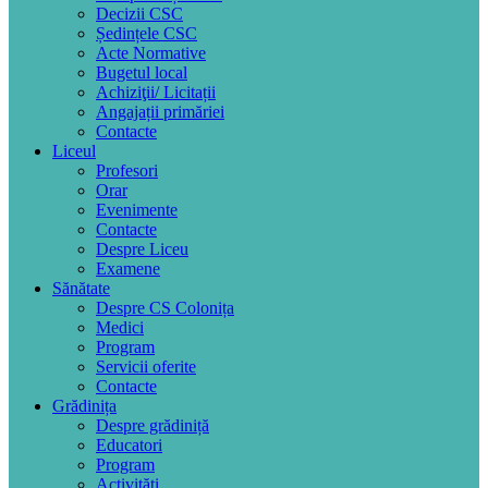
Decizii CSC
Ședințele CSC
Acte Normative
Bugetul local
Achiziţii/ Licitații
Angajații primăriei
Contacte
Liceul
Profesori
Orar
Evenimente
Contacte
Despre Liceu
Examene
Sănătate
Despre CS Colonița
Medici
Program
Servicii oferite
Contacte
Grădinița
Despre grădiniță
Educatori
Program
Activități