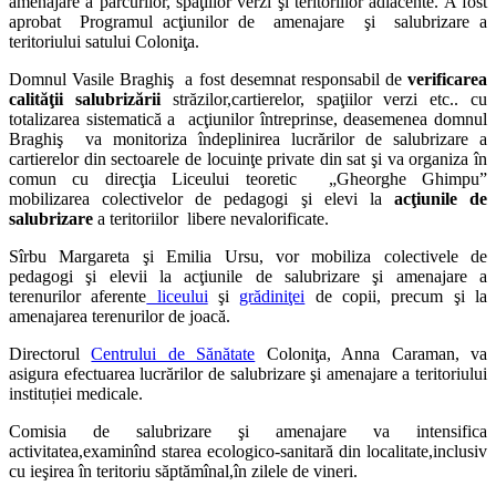
amenajare a parcurilor, spaţiilor verzi şi teritoriilor adiacente. A fost
aprobat Programul acţiunilor de amenajare şi salubrizare a
teritoriului satului Coloniţa.
Domnul Vasile Braghiş a fost desemnat responsabil de
verificarea
calităţii salubrizării
străzilor,cartierelor, spaţiilor verzi etc.. cu
totalizarea sistematică a acţiunilor întreprinse, deasemenea domnul
Braghiş va monitoriza îndeplinirea lucrărilor de salubrizare a
cartierelor din sectoarele de locuinţe private din sat şi va organiza în
comun cu direcţia Liceului teoretic „Gheorghe Ghimpu”
mobilizarea colectivelor de pedagogi şi elevi la
acţiunile de
salubrizare
a teritoriilor libere nevalorificate.
Sîrbu Margareta şi Emilia Ursu, vor mobiliza colectivele de
pedagogi şi elevii la acţiunile de salubrizare şi amenajare a
terenurilor aferente
liceului
şi
grădiniţei
de copii, precum şi la
amenajarea terenurilor de joacă.
Directorul
Centrului de Sănătate
Coloniţa, Anna Caraman, va
asigura efectuarea lucrărilor de salubrizare şi amenajare a teritoriului
instituției medicale.
Comisia de salubrizare şi amenajare va intensifica
activitatea,examinînd starea ecologico-sanitară din localitate,inclusiv
cu ieşirea în teritoriu săptămînal,în zilele de vineri.