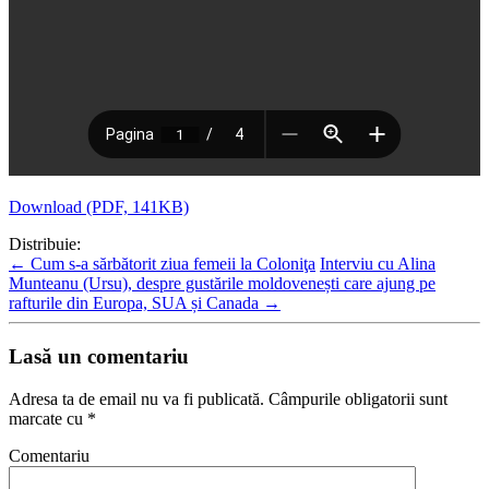
Download (PDF, 141KB)
Distribuie:
←
Cum s-a sărbătorit ziua femeii la Coloniţa
Interviu cu Alina
Munteanu (Ursu), despre gustările moldovenești care ajung pe
rafturile din Europa, SUA și Canada
→
Lasă un comentariu
Adresa ta de email nu va fi publicată.
Câmpurile obligatorii sunt
marcate cu
*
Comentariu