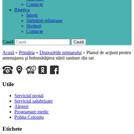
Contacte
Biserica
Istoric
Sărbători religioase
Slujitori
Contacte
Caută
Caută
Acasă
»
Primăria
»
Dispozițiile primarului
»
Planul de acţiuni pentru
amenajarea şi îmbunătăţirea stării sanitare din sat
Utile
Serviciul poștal
Serviciul salubrizare
Alegeri
Programare medic
Poliţia Colonița
Etichete