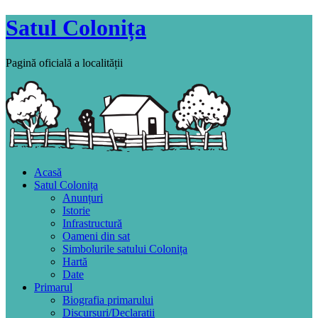
Satul Colonița
Pagină oficială a localității
Acasă
Satul Colonița
Anunțuri
Istorie
Infrastructură
Oameni din sat
Simbolurile satului Colonița
Hartă
Date
Primarul
Biografia primarului
Discursuri/Declaratii