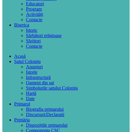
Educatori
Program
Activități
Contacte
Biserica
Istoric
Sărbători religioase
Slujitori
Contacte
Acasă
Satul Colonița
Anunțuri
Istorie
Infrastructură
Oameni din sat
Simbolurile satului Colonița
Hartă
Date
Primarul
Biografia primarului
Discursuri/Declaratii
Primăria
Dispozițiile primarului
Componența CSC