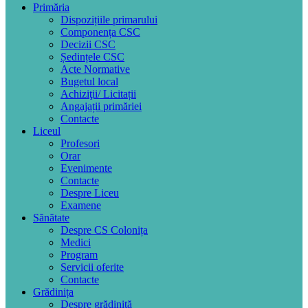
Primăria
Dispozițiile primarului
Componența CSC
Decizii CSC
Ședințele CSC
Acte Normative
Bugetul local
Achiziţii/ Licitații
Angajații primăriei
Contacte
Liceul
Profesori
Orar
Evenimente
Contacte
Despre Liceu
Examene
Sănătate
Despre CS Colonița
Medici
Program
Servicii oferite
Contacte
Grădinița
Despre grădiniță