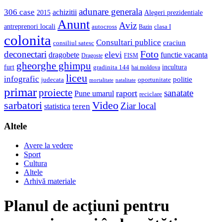
adunare generala
306 case
achizitii
2015
Alegeri prezidentiale
Anunt
Aviz
antreprenori locali
autocross
clasa I
Bazin
colonita
Consultari publice
craciun
consiliul satesc
Foto
deconectari
elevi
dragobete
functie vacanta
Dragoste
FISM
gheorghe ghimpu
furt
incultura
gradinita 144
hai moldova
liceu
infografic
politie
judecata
oportunitate
mortalitate
natalitate
primar
proiecte
sanatate
raport
Pune umarul
reciclare
sarbatori
Video
Ziar local
teren
statistica
Altele
Avere la vedere
Sport
Cultura
Altele
Arhivă materiale
Planul de acţiuni pentru